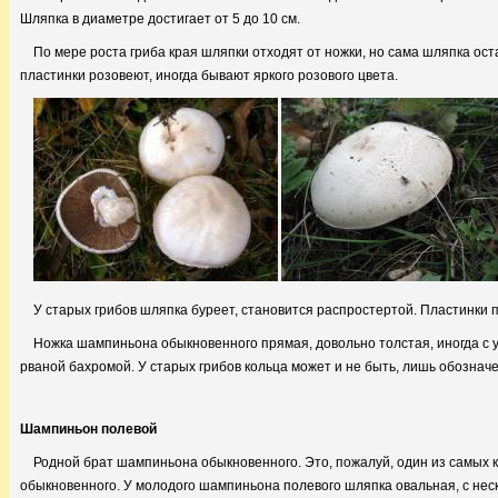
Шляпка в диаметре достигает от 5 до 10 см.
По мере роста гриба края шляпки отходят от ножки, но сама шляпка ос
пластинки розовеют, иногда бывают яркого розового цвета.
У старых грибов шляпка буреет, становится распростертой. Пластинки
Ножка шампиньона обыкновенного прямая, довольно толстая, иногда с ут
рваной бахромой. У старых грибов кольца может и не быть, лишь обозначе
Шампиньон полевой
Родной брат шампиньона обыкновенного. Это, пожалуй, один из самых 
обыкновенного. У молодого шампиньона полевого шляпка овальная, с неск