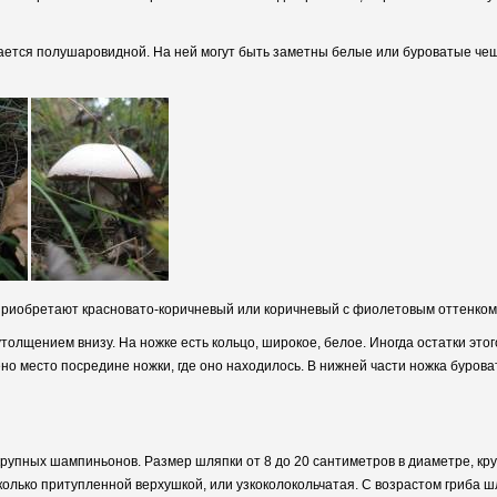
тается полушаровидной. На ней могут быть заметны белые или буроватые чеш
 приобретают красновато-коричневый или коричневый с фиолетовым оттенком
олщением внизу. На ножке есть кольцо, широкое, белое. Иногда остатки этог
но место посредине ножки, где оно находилось. В нижней части ножка бурова
крупных шампиньонов. Размер шляпки от 8 до 20 сантиметров в диаметре, кр
олько притупленной верхушкой, или узкоколокольчатая. С возрастом гриба ш