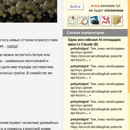
...и
вся
реклама тут
же будет
отключена
Свежие комментарии
Одна российская AI-площадка
етать новые оттенки в присутствии
вместо Claude
(
8
)
же...
торты
!
pehyhtdgrd
:
Тем, кому необходимы
api keys gemini
оде можно встретить белую или
https://provod.ai/ru/blog/kak-poluchit-
api-klyuch
… »
ты - шампиньон желтокожий и
pehyhtdgrd
:
Тем, кому необходимы
 дали имя порядку систематики,
api keys gemini
инчатых грибов. В семейство же
https://provod.ai/ru/blog/kak-poluchit-
api-klyuch
… »
pehyhtdgrd
:
Тем, кому необходимы
api keys gemini
https://provod.ai/ru/blog/kak-poluchit-
api-klyuch
… »
pehyhtdgrd
:
Тем, кому необходимы
api keys gemini
https://provod.ai/ru/blog/kak-poluchit-
api-klyuch
… »
pehyhtdgrd
:
Тем, кому необходимы
 причем бывает несколько урожайных
api keys gemini
https://provod.ai/ru/blog/kak-poluchit-
ты и прижаты к короткой ножке.