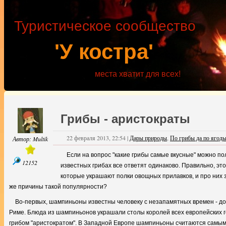
Туристическое сообщество
'У костра'
места хватит для всех!
Грибы - аристократы
22 февраля 2013, 22:54
|
Дары природы
,
По грибы да по ягод
Автор:
Multik
Если на вопрос "какие грибы самые вкусные" можно по
12152
известных грибах все ответят одинаково. Правильно, эт
которые украшают полки овощных прилавков, и про них зн
же причины такой популярности?
Во-первых, шампиньоны известны человеку с незапамятных времен - до
Риме. Блюда из шампиньонов украшали столы королей всех европейских 
грибом "аристократом". В Западной Европе шампиньоны считаются самым 