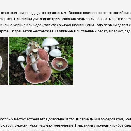
да бывает желтым, иногда даже оранжевым. Внешне шампиньон желтокожий на
тертая. Пластинки у молодого гриба сначала белые или розоватые, с возрас
 (либо чернил или йода), так что собирая шампиньоны надо первым делом ег
аркое. Встречается желтокожий шампиньон в лиственных лесах, в парках, садах
которых местах встречается довольно часто. Шляпка дымчато-сероватая, бол
-серой окраски. Реже чешуйки коричневые. Пластинки у молодых грибов бле