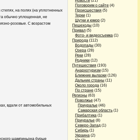
Новости
(21)
Поговорим о сайте
(4)
в степях, на полях (на уплотненных
Происшествия
(5)
Терки
(1)
эта обычно уплощенная, не
Шутки и юмор
(2)
грязно-розовые. С возрастом
Пешеходы
(10)
Привал
(5)
Фото- и видеосъемка
(1)
Природа
(112)
Водопады
(30)
Озера
(28)
Реки
(28)
Родники
(12)
Путешествия
(193)
Анархотуризм
(15)
Ближние вылазки
(126)
Дальние страны
(11)
Около города
(16)
По стране
(15)
Регионы
(63)
Поволжье
(47)
рках, вдали от автомобильных
Приуралье
(46)
Самарская область
(1)
Прибалтика
(1)
Приуралье
(8)
Северо-Запад
(1)
Сибирь
(1)
Украина
(2)
лесного шампиньона бурые