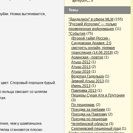
api-klyuch
… »
Темы
уйки. Ножка вытягивается,
"Данделион" в сфере MLM
(155)
"Русский Исполин" — только
проверенная информация
(11)
*События
(75)
(Второй тайм) Россия -
Саудовская Аравия: 2:0
смотреть онлайн, прямая
трансляция (14.06.2018)
(2)
Аскинская - повтор
(1)
Атыш-2012
(1)
Атыш-2013
(2)
Атыш-2016
(1)
Водопад Гадельша
(1)
Зимний Атыш 2013
(1)
 цвет. Споровый порошок бурый.
Икинь 2013
(1)
Павловка 2013
(1)
о кольца свисают со шляпки
Пещеры Сухая Атя и Плутония
тая.
(3)
По пещеркам.
(2)
Поездка за грибами
(1)
Поездка на Павловку
(2)
Поездка по пещерам
упнее, чем у шампиньона
Челябинской области
(3)
Серпиевский пещерный град
(1)
ляпка становится плоско-