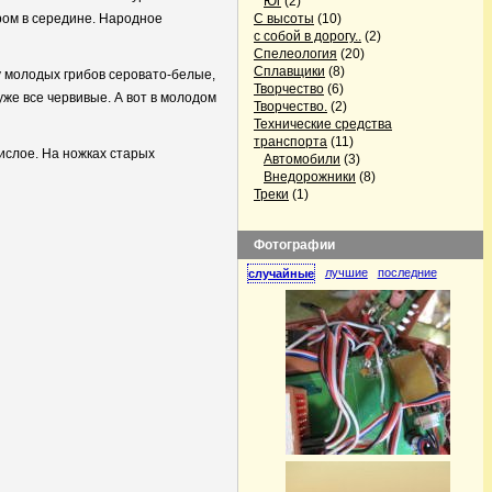
Юг
(2)
ром в середине. Народное
С высоты
(10)
с собой в дорогу..
(2)
Спелеология
(20)
Сплавщики
(8)
у молодых грибов серовато-белые,
Творчество
(6)
уже все червивые. А вот в молодом
Творчество.
(2)
Технические средства
транспорта
(11)
ислое. На ножках старых
Автомобили
(3)
Внедорожники
(8)
Треки
(1)
Фотографии
лучшие
последние
случайные