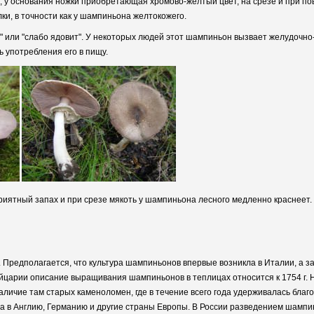
, у основания ножки приобретающая хромово-желтый цвет, на срезе и при 
ки, в точности как у шампиньона желтокожего.
н" или "слабо ядовит". У некоторых людей этот шампиньон вызвает желудочн
ь употребления его в пищу.
иятный запах и при срезе мякоть у шампиньона лесного медленно краснеет.
Предполагается, что культура шампиньонов впервые возникла в Италии, а за
йцарии описание выращивания шампиньонов в теплицах относится к 1754 г. 
наличие там старых каменоломен, где в течение всего года удерживалась бл
а в Англию, Германию и другие страны Европы. В России разведением шампи