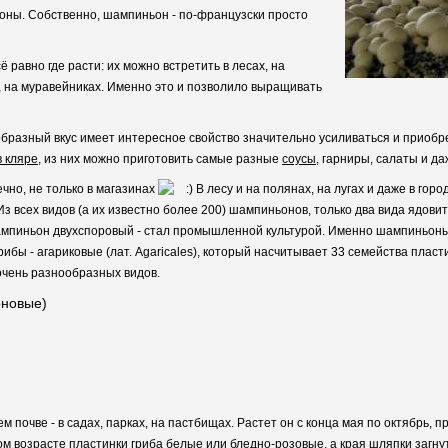
ьоны. Собственно, шампиньон - по-французски просто
 равно где расти: их можно встретить в лесах, на
в, на муравейниках. Именно это и позволило выращивать
образный вкус имеет интересное свойство значительно усиливаться и приобр
в кляре
, из них можно приготовить самые разные
соусы
, гарниры, салаты и да
чно, не только в магазинах
В лесу и на полянах, на лугах и даже в гор
з всех видов (а их известно более 200) шампиньонов, только два вида ядови
ампиньон двухспоровый - стал промышленной культурой. Именно шампиньоны
бы - агариковые (лат. Agaricales), который насчитывает 33 семейства пласт
очень разнообразных видов.
оновые)
м почве - в садах, парках, на пастбищах. Растет он с конца мая по октябрь,
м возрасте пластинки гриба белые или бледно-розовые, а края шляпки загну