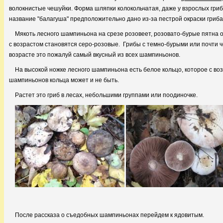
волокнистые чешуйки. Форма шляпки колокольчатая, даже у взрослых гриб
название "балагуша" предположительно дано из-за пестрой окраски гриб
Мякоть лесного шампиньона на срезе розовеет, розовато-бурые пятна 
с возрастом становятся серо-розовые. Грибы с темно-бурыми или почти че
возрасте это пожалуй самый вкусный из всех шампиньонов.
На высокой ножке лесного шампиньона есть белое кольцо, которое с воз
шампиньонов кольца может и не быть.
Растет это гриб в лесах, небольшими группами или поодиночке.
После рассказа о съедобных шампиньонах перейдем к ядовитым.