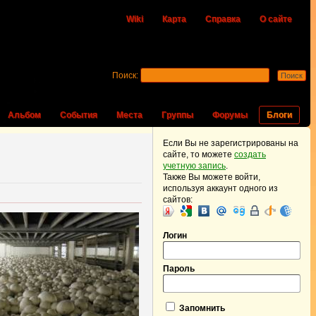
Wiki
Карта
Справка
О сайте
Поиск:
Альбом
События
Места
Группы
Форумы
Блоги
Если Вы не зарегистрированы на
сайте, то можете
создать
учетную запись
.
Также Вы можете войти,
используя аккаунт одного из
сайтов:
Логин
Пароль
Запомнить