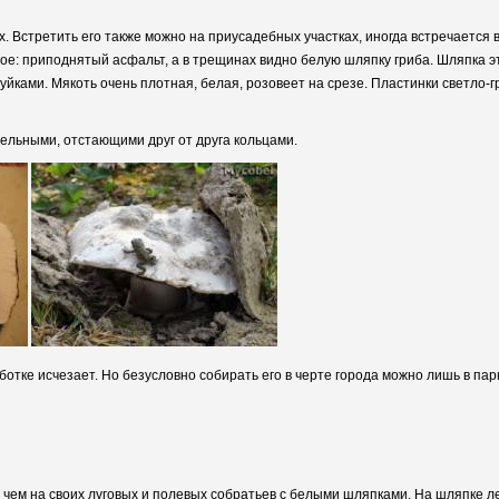
. Встретить его также можно на приусадебных участках, иногда встречается 
ьное: приподнятый асфальт, а в трещинах видно белую шляпку гриба. Шляпка 
уйками. Мякоть очень плотная, белая, розовеет на срезе. Пластинки светло-
дельными, отстающими друг от друга кольцами.
ботке исчезает. Но безусловно собирать его в черте города можно лишь в па
, чем на своих луговых и полевых собратьев с белыми шляпками. На шляпке 