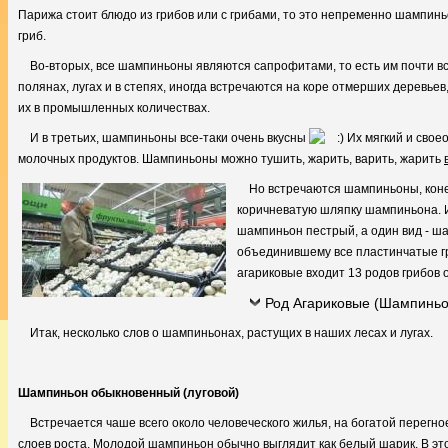
Парижа стоит блюдо из грибов или с грибами, то это непременно шампин
гриб.
Во-вторых, все шампиньоны являются сапрофитами, то есть им почти всё
полянах, лугах и в степях, иногда встречаются на коре отмерших деревье
их в промышленных количествах.
И в третьих, шампиньоны все-таки очень вкусны
Их мягкий и свое
молочных продуктов. Шампиньоны можно тушить, жарить, варить, жарить
Но встречаются шампиньоны, коне
коричневатую шляпку шампиньона. И
шампиньон пестрый, а один вид - ш
объединившему все пластинчатые гри
агариковые входит 13 родов грибов 
Род Агариковые (Шампинь
Итак, несколько слов о шампиньонах, растущих в наших лесах и лугах.
Шампиньон обыкновенный (луговой)
Встречается чаше всего около человеческого жилья, на богатой перегное
слоев роста. Молодой шампиньон обычно выглядит как белый шарик. В это