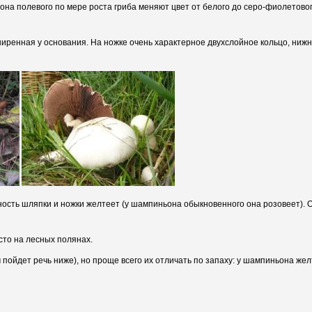
на полевого по мере роста гриба меняют цвет от белого до серо-фиолетового
ширенная у основания. На ножке очень характерное двухслойное кольцо, нижн
ность шляпки и ножки желтеет (у шампиньона обыкновенного она розовеет). 
асто на лесных полянах.
ойдет речь ниже), но проще всего их отличать по запаху: у шампиньона же