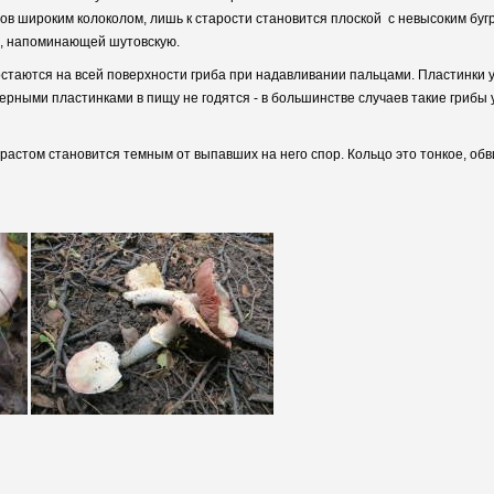
ов широким колоколом, лишь к старости становится плоской с невысоким буг
а, напоминающей шутовскую.
остаются на всей поверхности гриба при надавливании пальцами. Пластинки 
рными пластинками в пищу не годятся - в большинстве случаев такие грибы 
растом становится темным от выпавших на него спор. Кольцо это тонкое, обв