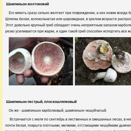
Шампиньон желтокожий
Его мякоть сразу сильно желтеет при повреждении, а низ ножки всег
Шляпка белая, колокольчатая или шаровидная, в зрелом возрасте распрос
Этот довольно крупный гриб обладает очень неприятным запахом карболки
резко усиливается при жарке, и один такой гриб способен испортить все ж
Шампиньон пестрый, плоскошляпковый
Он же - шампиньон карболковый, шампиньон чешуйчатый.
Встречается с июля по сентябрь в лиственных и смешанных лесах, в не
почти белая, покрыта плотными, мелкими, отстающими чешуйками дымчато