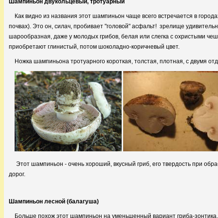
Шампиньон двукольцевый, тротуарный
Как видно из названия этот шампиньон чаще всего встречается в городах
почвах). Это он, силач, пробивает "головой" асфальт! зрелище удивител
шарообразная, даже у молодых грибов, белая или слегка с охристыми чеш
приобретают глинистый, потом шоколадно-коричневый цвет.
Ножка шампиньона тротуарного короткая, толстая, плотная, с двумя от
Этот шампиньон - очень хороший, вкусный гриб, его твердость при обра
дорог.
Шампиньон лесной (балагуша)
Больше похож этот шампиньон на уменьшенный вариант
гриба-зонтика