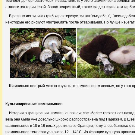
темнеют до черновато-коричневых. Мякоть у этого шампиньона беловатая
становится коричневой. Запах неприятный, также сходен с запахом карбол
В разных источниках гриб характеризуется как "съедобен", "несъедобе
некоторые его рискуют употреблять после отваривания. Но лучше избегат
Шампиньон пестрый можно спутать с шампиньоном лесным, но у того пр
Культивирование шампиньонов
История выращивания шампиньонов началась более трехсот лет назад. 
века она была уже довольно широко распространена под Парижем. В Шве
шампиньонов в 18 и 19 веках достигла во Франции, чему способствовало 
шампиньонов температура около 12—14° С. Из Франции культура проникл