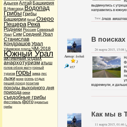
Н
Рыбалка
(2)
Адыгея
Алтай
Башкирия
выдвинулись с утреца
Водопад
Дела семейные
(2)
В.Новгород
направились в южную 
Дети в походе
(36)
Грибы
Грибы
Дикие звери
(1)
Озеро
Теги:
Адыгея
,
анархотури
Башкирии
Китай
Карты и навигация
(3)
Пещера
Река
Навигаторы GPS
(2)
Родники
Россия
Кулинария
(8)
Северный
Сим
Средний Урал
Подножный корм
(2)
Урал
В поисках
Станислав
Лыжи и сноуборды
(6)
Кондрашов
Урал
Лыжи и сноуборды
(1)
Мы
(16049)
ЧМ-2018
Уфимское плато
26 марта 2015, 15:08 |
Южный Урал
Наши питомцы
(3)
Автор:
leshak
Кошки
(2)
активный отдых
Н
Собаки
(1)
2
анархотуризм
атыш
ф
Новости
(21)
957
е
голов обзор матч
горный
Поговорим о сайте
горы
(4)
В
зима
туризм
лес
Происшествия
(5)
п
лыжи
осень
отдых
море
Терки
(1)
у
пеший поход
позитив
Шутки и юмор
(2)
вздремнули, и дальше
походы выходного дня
Пешеходы
(10)
природа
реки
Привал
(5)
съедобные грибы
Фото- и видеосъемка
(1)
фото
Природа
фестиваль
(112)
ядовитые
Водопады
(30)
грибы
Озера
(28)
Как мы в 
Реки
(28)
Родники
(12)
11 марта 2015, 01:46 |
Путешествия
(193)