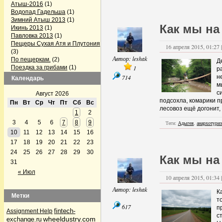
Атыш-2016
(1)
Водопад Гадельша
(1)
Зимний Атыш 2013
(1)
Как мы на
Икинь 2013
(1)
Павловка 2013
(1)
Пещеры Сухая Атя и Плутония
16 апреля 2015, 01:27 
(3)
Автор:
leshak
По пещеркам.
(2)
Д
Поездка за грибами
(1)
1
р
Поездка на Павловку
(2)
714
н
Календарь
Поездка по пещерам
м
Челябинской области
(3)
с
Август 2026
Серпиевский пещерный град
подсохла, комарики п
Пн
Вт
Ср
Чт
Пт
Сб
Вс
(1)
лесовоз ещё догонит, 
1
2
Firefox готовит конкурента Skype
3
4
5
6
7
8
9
(1)
Теги:
Адыгея
,
анархотури
GPS-треки с интернета
(1)
10
11
12
13
14
15
16
Альпинизм
(5)
17
18
19
20
21
22
23
Аптечка и первая помощь
(1)
24
25
26
27
28
29
30
Байки Семена Воваблина
(2)
Как мы на
31
Барахолка
(12)
Лыжи, сноуборды
(1)
« Июл
10 апреля 2015, 01:34 
Велосипедисты
(4)
Велосипедисты
(2)
Автор:
leshak
К
Грибные места
(4)
Метки
т
Дары природы
(36)
617
п
По грибы да по ягоды
(32)
fintech-
Assignment Help
с
По грибы да по ягоды
(1)
wheeldustry.com
exchange.ru