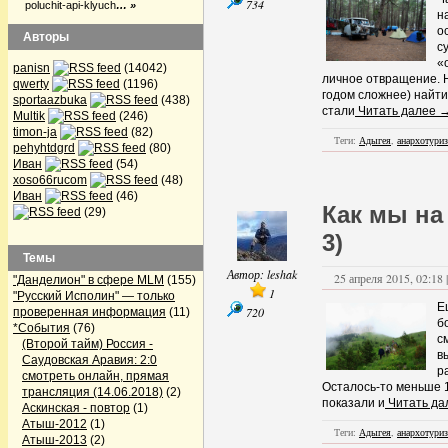
734
poluchit-api-klyuch
… »
н
о
Авторы
с
«
panisn
(14042)
личное отвращение. 
qwerty
(1196)
годом сложнее) найти
sportaazbuka
(438)
стали
Читать далее 
Multik
(246)
timon-ja
(82)
Теги:
Адыгея
,
анархотури
pehyhtdgrd
(80)
Иван
(54)
xoso66rucom
(48)
Иван
(46)
Как мы на
(29)
3)
Темы
Автор:
leshak
25 апреля 2015, 02:18 
"Данделион" в сфере MLM
(155)
1
"Русский Исполин" — только
Е
720
проверенная информация
(11)
б
*События
(76)
с
(Второй тайм) Россия -
в
Саудовская Аравия: 2:0
р
смотреть онлайн, прямая
Осталось-то меньше 1
трансляция (14.06.2018)
(2)
показали и
Читать да
Аскинская - повтор
(1)
Атыш-2012
(1)
Теги:
Адыгея
,
анархотури
Атыш-2013
(2)