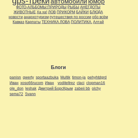
gps-треки
автомобили
юмор
ФОТО-АЛЬБОМЫ:ПРИРОДЫ
РЫБЫ
АНЕГДОТЫ
ЖИВОТНЫЕ
Ха ха!
ЛОВ
ПРИКОРМ
БАЙКИ
БЛЮДА
новости
анархотуризм
путешествия по россии
обо всём
Кавказ
Карпаты
ТЕХНИКА ЛОВА
ПОЛИТИКА.
Алтай
Блоги
panisn
qwerty
sportaazbuka
Multik
timon-ja
pehyhtdgrd
Иван
xoso66rucom
Иван
voditeltrez
ctaci
clopman16
ole_don
leshak
Дмитрий БорсКрым
zabeii bb
olchy
sema72
Svann