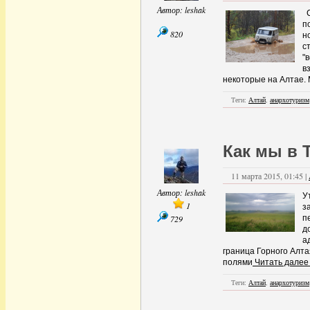
Анархотуризм
(15)
Автор:
leshak
С
Ближние вылазки
(126)
п
Дальние страны
(11)
820
н
Около города
(16)
с
По стране
(15)
"
Регионы
(63)
в
Поволжье
(47)
некоторые на Алтае.
Приуралье
(46)
Самарская область
(1)
Теги:
Алтай
,
анархотуризм
Прибалтика
(1)
Приуралье
(8)
Северо-Запад
(1)
Сибирь
(1)
Как мы в 
Украина
(2)
Юг
(2)
С высоты
(10)
11 марта 2015, 01:45 |
с собой в дорогу..
(2)
Автор:
leshak
Спелеология
(20)
У
Сплавщики
(8)
1
з
Творчество
(6)
729
п
Творчество.
(2)
д
Технические средства
а
транспорта
(11)
граница Горного Алта
Автомобили
(3)
полями
Читать далее
Внедорожники
(8)
Треки
(1)
Теги:
Алтай
,
анархотуризм