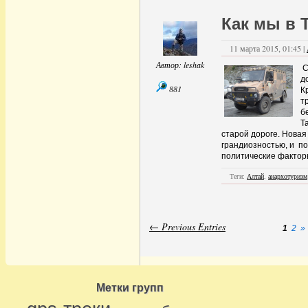
Как мы в 
11 марта 2015, 01:45 |
Автор:
leshak
С
д
881
К
т
б
Т
старой дороге. Нова
грандиозностью, и п
политические фактор
Теги:
Алтай
,
анархотуризм
← Previous Entries
1
2
»
Метки групп