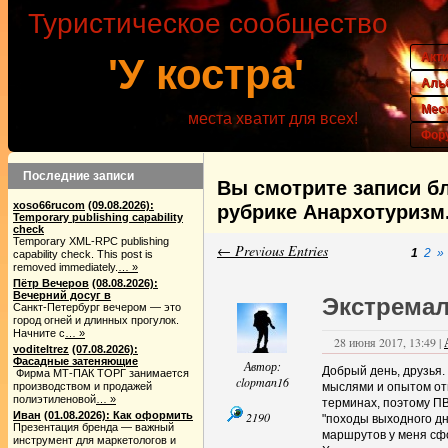
Туристическое сообщество
Акт
'У костра'
Аль
Мес
места хватит для всех!
Фор
Последние записи
Вы смотрите записи бл
xoso66rucom
(09.08.2026):
рубрике Анархотуризм
Temporary publishing capability
check
Temporary XML-RPC publishing
← Previous Entries
1
2
»
capability check. This post is
removed immediately.
… »
Пётр Вечеров
(08.08.2026):
Вечерний досуг в
Экстремал
Санкт-Петербург вечером — это
город огней и длинных прогулок.
Начните с
… »
28 июня 2017, 13:49 |
voditeltrez
(07.08.2026):
Фасадные затеняющие
Автор:
Добрый день, друзья.
Фирма МТ-ПАК ТОРГ занимается
clopman16
производством и продажей
мыслями и опытом от
полиэтиленовой
… »
терминах, поэтому ПВ
Иван
(01.08.2026): Как оформить
2190
"походы выходного дн
Презентация бренда — важный
маршрутов у меня сф
инструмент для маркетологов и