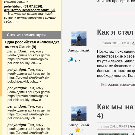
Хочется проверять с
владельцев
… »
pehyhtdgrd
(31.07.2026):
Агентство Bestescort: элитный
В случае когда для значимой
встречи нужна уверенно ведущая
себя
… »
Как я ста
Свежие комментарии
Одна российская AI-площадка
9 июня 2017, 17:31 |
А
вместо Claude
(
8
)
Автор:
leshak
pehyhtdgrd
:
Тем, кому
Поскольку похождения
необходимы api keys gemini
повествование о свое
https://provod.ai/ru/blog/kak-
310
из уст Алексея(Бацил
poluchit-api-klyuch
… »
нам тоже благоволила
pehyhtdgrd
:
Тем, кому
боевых потерях говор
необходимы api keys gemini
необходимостью. Колл
https://provod.ai/ru/blog/kak-
poluchit-api-klyuch
… »
Теги:
Адыгея
,
анархотури
pehyhtdgrd
:
Тем, кому
необходимы api keys gemini
https://provod.ai/ru/blog/kak-
poluchit-api-klyuch
… »
Как мы на
pehyhtdgrd
:
Тем, кому
необходимы api keys gemini
4)
https://provod.ai/ru/blog/kak-
poluchit-api-klyuch
… »
Автор:
leshak
pehyhtdgrd
:
Тем, кому
8 мая 2015, 00:43 |
Ан
необходимы api keys gemini
1
https://provod.ai/ru/blog/kak-
Ч