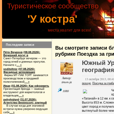
Туристическое сообщество
Акт
'У костра'
Аль
Мес
места хватит для всех!
Фор
Последние записи
Вы смотрите записи бл
Пётр Вечеров
(08.08.2026):
рубрике Поездка за гр
Вечерний досуг в
Санкт-Петербург вечером — это
Южный Ур
город огней и длинных прогулок.
Начните с
… »
география
voditeltrez
(07.08.2026):
Фасадные затеняющие
Фирма МТ-ПАК ТОРГ занимается
Автор:
производством и продажей
13 октября 2013, 00:41
timon-ja
полиэтиленовой
… »
походе
,
Поездка за гриб
Иван
(01.08.2026): Как оформить
Презентация бренда — важный
Ч
1080
инструмент для маркетологов и
х
владельцев
… »
«Таганай» в 12 км. к с
pehyhtdgrd
(31.07.2026):
Высота 853 м. Сложе
Агентство Bestescort: элитный
В случае когда для значимой
цвет пород и получил
встречи нужна уверенно ведущая
вытянутый более чем 
себя
… »