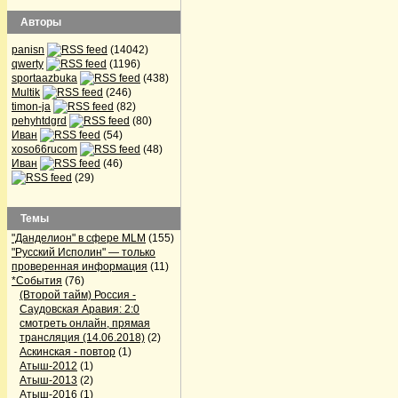
Авторы
panisn
(14042)
qwerty
(1196)
sportaazbuka
(438)
Multik
(246)
timon-ja
(82)
pehyhtdgrd
(80)
Иван
(54)
xoso66rucom
(48)
Иван
(46)
(29)
Темы
"Данделион" в сфере MLM
(155)
"Русский Исполин" — только
проверенная информация
(11)
*События
(76)
(Второй тайм) Россия -
Саудовская Аравия: 2:0
смотреть онлайн, прямая
трансляция (14.06.2018)
(2)
Аскинская - повтор
(1)
Атыш-2012
(1)
Атыш-2013
(2)
Атыш-2016
(1)