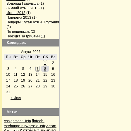
Водопад Гадельша
(1)
Зимний Атыш 2013
(1)
Икинь 2013
(1)
Павловка 2013
(1)
Пещеры Сухая Атя и Плутония
(3)
По пещеркам.
(2)
Поездка за грибами
(1)
Поездка на Павловку
(2)
Календарь
Поездка по пещерам
Челябинской области
(3)
Август 2026
Серпиевский пещерный град
Пн
Вт
Ср
Чт
Пт
Сб
Вс
(1)
1
2
Firefox готовит конкурента Skype
3
4
5
6
7
8
9
(1)
GPS-треки с интернета
(1)
10
11
12
13
14
15
16
Альпинизм
(5)
17
18
19
20
21
22
23
Аптечка и первая помощь
(1)
24
25
26
27
28
29
30
Байки Семена Воваблина
(2)
31
Барахолка
(12)
Лыжи, сноуборды
(1)
« Июл
Велосипедисты
(4)
Велосипедисты
(2)
Грибные места
(4)
Метки
Дары природы
(36)
По грибы да по ягоды
(32)
fintech-
Assignment Help
По грибы да по ягоды
(1)
wheeldustry.com
exchange.ru
Рыбалка
(2)
Адыгея
Алтай
Башкирия