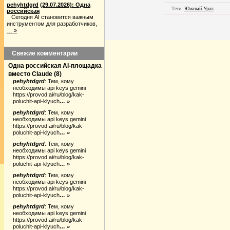
pehyhtdgrd
(29.07.2026): Одна
Теги:
Южный Урал
российская
Сегодня AI становится важным
инструментом для разработчиков,
… »
Свежие комментарии
Одна российская AI-площадка
вместо Claude
(
8
)
pehyhtdgrd
:
Тем, кому
необходимы api keys gemini
https://provod.ai/ru/blog/kak-
poluchit-api-klyuch
… »
pehyhtdgrd
:
Тем, кому
необходимы api keys gemini
https://provod.ai/ru/blog/kak-
poluchit-api-klyuch
… »
pehyhtdgrd
:
Тем, кому
необходимы api keys gemini
https://provod.ai/ru/blog/kak-
poluchit-api-klyuch
… »
pehyhtdgrd
:
Тем, кому
необходимы api keys gemini
https://provod.ai/ru/blog/kak-
poluchit-api-klyuch
… »
pehyhtdgrd
:
Тем, кому
необходимы api keys gemini
https://provod.ai/ru/blog/kak-
poluchit-api-klyuch
… »