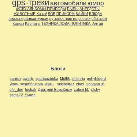
gps-треки
автомобили
юмор
Ближние вылазки
(126)
Дальние страны
(11)
ФОТО-АЛЬБОМЫ:ПРИРОДЫ
РЫБЫ
АНЕГДОТЫ
Около города
(16)
ЖИВОТНЫЕ
Ха ха!
ЛОВ
ПРИКОРМ
БАЙКИ
БЛЮДА
По стране
(15)
новости
анархотуризм
путешествия по россии
обо всём
Регионы
(63)
Кавказ
Карпаты
ТЕХНИКА ЛОВА
ПОЛИТИКА.
Алтай
Поволжье
(47)
Приуралье
(46)
Самарская область
(1)
Прибалтика
(1)
Приуралье
(8)
Северо-Запад
(1)
Сибирь
(1)
Украина
(2)
Юг
(2)
Блоги
С высоты
(10)
с собой в дорогу..
(2)
panisn
qwerty
sportaazbuka
Multik
timon-ja
pehyhtdgrd
Спелеология
(20)
Иван
xoso66rucom
Иван
voditeltrez
ctaci
clopman16
Сплавщики
(8)
ole_don
leshak
Дмитрий БорсКрым
zabeii bb
olchy
Творчество
(6)
sema72
Svann
Творчество.
(2)
Технические средства
транспорта
(11)
Автомобили
(3)
Внедорожники
(8)
Треки
(1)