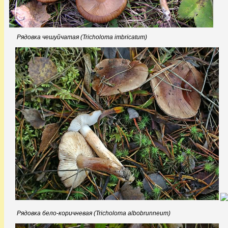
Рядовка чешуйчатая (Tricholoma imbricatum)
Рядовка бело-коричневая (Tricholoma albobrunneum)