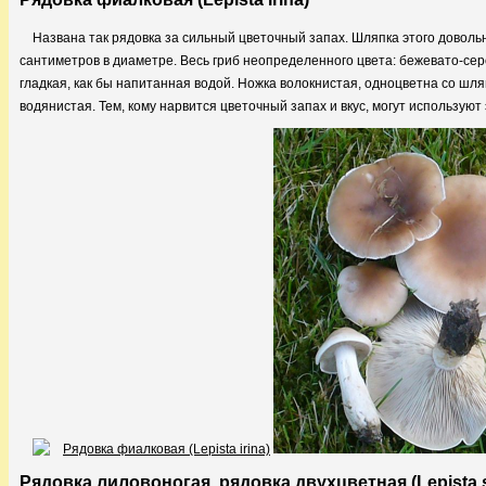
Названа так рядовка за сильный цветочный запах. Шляпка этого доволь
сантиметров в диаметре. Весь гриб неопределенного цвета: бежевато-се
гладкая, как бы напитанная водой. Ножка волокнистая, одноцветна со шля
водянистая. Тем, кому нарвится цветочный запах и вкус, могут используют
Рядовка лиловоногая, рядовка двухцветная (Lepista 