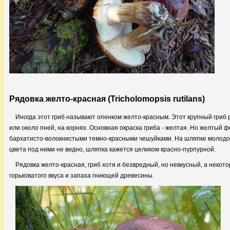
Рядовка желто-красная (Tricholomopsis rutilans)
Иногда этот гриб называют опенком желто-красным. Этот крупный гриб р
или около пней, на корнях. Основная окраска гриба - желтая. Но желтый 
бархатисто-волокнистыми темно-красными чешуйками. На шляпке молодог
цвета под ними не видно, шляпка кажется целиком красно-пурпурной.
Рядовка желто-красная, гриб хотя и безвредный, но невкусный, а некот
горьковатого вкуса и запаха гниющей древесины.