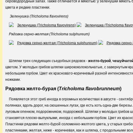
сероводородный запах. Также отличается и мякотью: у зеленушки мякоть б
цвета и редкие пластинки.
Зеленушка (Tricholoma flavovirens)
Рядовка серно-желтая (Tricholoma sulphureum)
Шляпки трех следующих съедобных рядовок -
желто-бурой
,
чешуйчато
цветом. У молодых грибов шляпки ширококолокольчатые, с завернутым кра
небольшим горбом. Цвет их красновато-коричневый разной интенсивности.
ножками.
Рядовка желто-бурая (
Tricholoma flavobrunneum
)
Появляется этот гриб иногда в огромных количествах в августе - сентяб
полянках, вдоль дорог, на скошенных лугах, где есть хоть одна-две берез
луговым опенком, подорожником, подорожкой. Шляпки у молодых грибов ш
становятся плоско-выпуклыми, иногда с небольшим горбом. Цвет их красн
Пластинки рядовки желто-бурой соломенно-желтого цвета, у старых грибо
пластинками, желтая, ниже - коричневая, как и шляпка, с продольными вол