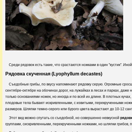
Среди рядовок есть такие, что срастаются ножками в один "кустик". Иной
Рядовка скученная (Lyophyllum decastes)
Съедобные грибы, по вкусу напоминают рядовку серую. Огромные сросш
сентябре-октябре на обочинах дорог, на лужайках в лесах и парках, даже 
только основаниями ножек, но иногда и по всей их длине. В плотных кучах
плодовые тела бывают искривленными, с извитыми, перекрученными ножка
размеров. Шляпки темно-серого или бурого цвета вырастают до 10-12 сан
Этот вид можно спутать со съедобной, но совершенно невкусной
рядовк
группами, сискривленными, перекрученными ножками, но шляпки грибов, п