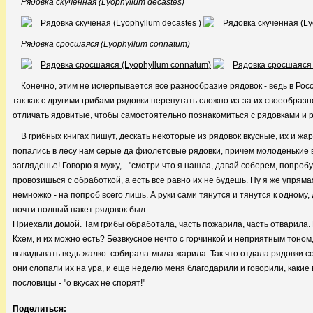
Рядовка скученная (Lyophyllum decastes)
Рядовка сросшаяся (Lyophyllum connatum)
Конечно, этим не исчерпывается все разнообразие рядовок - ведь в Росс
так как с другими грибами рядовки перепутать сложно из-за их своеобразн
отличать ядовитые, чтобы самостоятельно познакомиться с рядовками и р
В грибных книгах пишут, дескать некоторые из рядовок вкусные, их и жар
попались в лесу нам серые да фиолетовые рядовки, причем молоденькие в
загляденье! Говорю я мужу, - "смотри что я нашла, давай соберем, попроб
провозишься с обработкой, а есть все равно их не будешь. Ну я же упрям
немножко - на попроб всего лишь. А руки сами тянутся и тянутся к одному, 
почти полный пакет рядовок был.
Приехали домой. Там грибы обработала, часть пожарила, часть отварила. 
Кхем, и их можно есть? Безвкусное нечто с горчинкой и неприятным тоном
выкидывать ведь жалко: собирала-мыла-жарила. Так что отдала рядовки со
они слопали их на ура, и еще неделю меня благодарили и говорили, какие 
пословицы - "о вкусах не спорят!"
Поделиться: