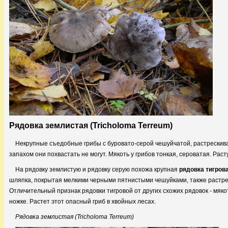
Рядовка землистая (Tricholoma Terreum)
Некрупные съедобные грибы с буровато-серой чешуйчатой, растрескива
запахом они похвастать не могут. Мякоть у грибов тонкая, сероватая. Рас
На рядовку землистую и рядовку серую похожа крупная
рядовка тигров
шляпка, покрытая мелкими черными пятнистыми чешуйками, также растрес
Отличительный признак рядовки тигровой от других схожих рядовок - мяко
ножке. Растет этот опасный гриб в хвойных лесах.
Рядовка землистая (Tricholoma Terreum)