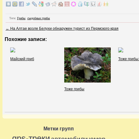
Теги:
Грибы
,
съедобные грибы
←
На Алтае возле Белухи обнаружен турист из Пермского края
Похожие записи:
Майский гриб
Тоже грибы
Тоже грибы
Метки групп
gps-треки
автомобили
юмор