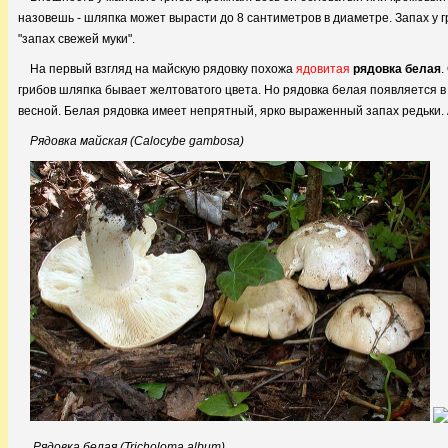
назовешь - шляпка может вырасти до 8 сантиметров в диаметре. Запах у 
"запах свежей муки".
На первый взгляд на майскую рядовку похожа
ядовитая
рядовка белая
.
грибов шляпка бывает желтоватого цвета. Но рядовка белая появляется в к
весной. Белая рядовка имеет непрятный, ярко выраженный запах редьки. 
Рядовка майская (Calocybe gambosa)
Рядовка белая (Tricholoma album)