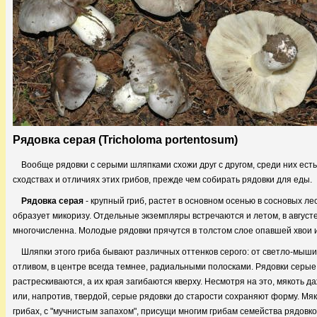
Рядовка серая (Tricholoma portentosum)
Вообще рядовки с серыми шляпками схожи друг с другом, среди них есть
сходствах и отличиях этих грибов, прежде чем собирать рядовки для еды.
Рядовка серая
- крупный гриб, растет в основном осенью в сосновых лес
образует микоризу. Отдельные экземпляры встречаются и летом, в августе
многочисленна. Молодые рядовки прячутся в толстом слое опавшей хвои и
Шляпки этого гриба бывают различных оттенков серого: от светло-мыш
отливом, в центре всегда темнее, радиальными полосками. Рядовки серые
растрескиваются, а их края загибаются кверху. Несмотря на это, мякоть 
или, напротив, твердой, серые рядовки до старости сохраняют форму. Мяко
грибах, с "мучнистым запахом", присущи многим грибам семейства рядовк