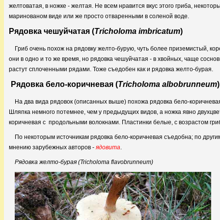
желтоватая, в ножке - желтая. Не всем нравится вкус этого гриба, некотор
маринованом виде или же просто отваренными в соленой воде.
Рядовка чешуйчатая (
Tricholoma imbricatum
)
Гриб очень похож на рядовку желто-бурую, чуть более приземистый, кор
они в одно и то же время, но рядовка чешуйчатая - в хвойных, чаще сосно
растут сплоченными рядами. Тоже съедобен как и рядовка желто-бурая.
Рядовка бело-коричневая (
Tricholoma albobrunneum
)
На два вида рядовок (описанных выше) похожа рядовка бело-коричневая
Шляпка немного потемнее, чем у предыдущих видов, а ножка явно двухцвет
коричневая с продольными волокнами. Пластинки белые, с возрастом гри
По некоторым источникам рядовка бело-коричневая съедобна; по другим 
мнению зарубежных авторов -
ядовита
.
Рядовка желто-бурая (Tricholoma flavobrunneum)