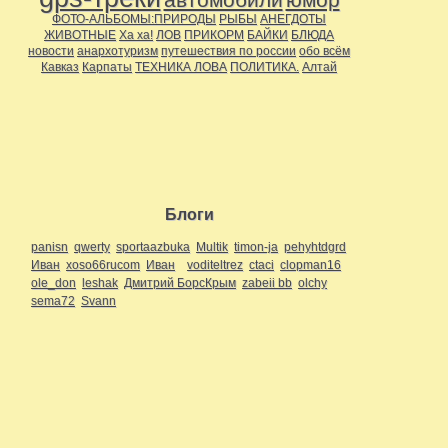
ФОТО-АЛЬБОМЫ:ПРИРОДЫ
РЫБЫ
АНЕГДОТЫ
ЖИВОТНЫЕ
Ха ха!
ЛОВ
ПРИКОРМ
БАЙКИ
БЛЮДА
новости
анархотуризм
путешествия по россии
обо всём
Кавказ
Карпаты
ТЕХНИКА ЛОВА
ПОЛИТИКА.
Алтай
Блоги
panisn
qwerty
sportaazbuka
Multik
timon-ja
pehyhtdgrd
Иван
xoso66rucom
Иван
voditeltrez
ctaci
clopman16
ole_don
leshak
Дмитрий БорсКрым
zabeii bb
olchy
sema72
Svann