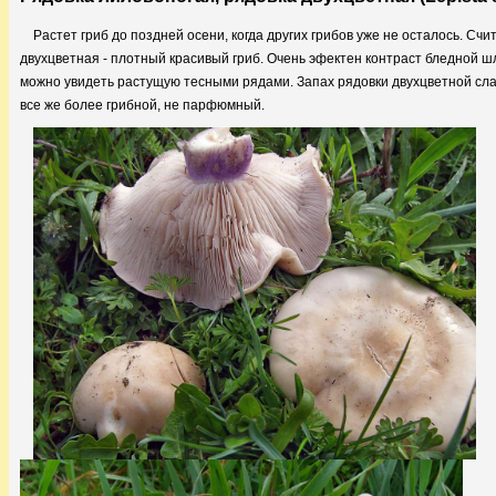
Растет гриб до поздней осени, когда других грибов уже не осталось. Сч
двухцветная - плотный красивый гриб. Очень эфектен контраст бледной ш
можно увидеть растущую тесными рядами. Запах рядовки двухцветной слад
все же более грибной, не парфюмный.