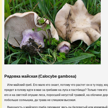
Рядовка майская (Calocybe gambosa)
Или майский гриб. Его мало кто знает, потому что растет он в ту пору, к
придет в голову идти в мае за грибами на луга и пастбища? Только тем кт
его и на светлой опушке леса, поросшей негустой травкой, на обочине дор
побольше солнышка, да трава не слишком высокая.
Внешность у майского гриба скромная: весь он беловатый или кремовый -