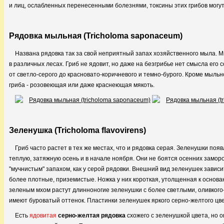
и лиц, ослабленных перенесенными болезнями, токсины этих грибов могу
Рядовка мыльная (Tricholoma saponaceum)
Названа рядовка так за свой неприятный запах хозяйственного мыла. 
в различных лесах. Гриб не ядовит, но даже на безгрибье нет смысла его
от светло-серого до красновато-коричневого и темно-бурого. Кроме мыль
гриба - розовеющая или даже краснеющая мякоть.
Зеленушка (Tricholoma flavovirens)
Гриб часто растет в тех же местах, что и рядовка серая. Зеленушки появ
теплую, затяжную осень и в начале ноября. Они не боятся осенних замор
"мучнистым" запахом, как у серой рядовки. Внешний вид зеленушек зависи
более плотные, приземистые. Ножка у них короткая, утолщенная к основа
зеленым мхом растут длинноногие зеленушки с более светлыми, оливког
имеют буроватый оттенок. Пластинки зеленушек яркого серно-желтого цве
Есть
ядовитая
серно-желтая рядовка
схожего с зеленушкой цвета, но 