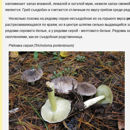
напоминает запах влажной, лежалой и затхлой муки, нежели запах свежей 
является. Гриб съедобен и считается отличным по вкусу грибом среди ряд
Несколько похожа на рядовку серую несъедобная из-за горького вкуса
р
растрескиваяющаяся по краям, но в центре шляпки сильно выдающийся за
рядовки серовато-белые, а у рядовки серой - желтовато-белые. Рядовка з
скоплениями, как ее съедобная родственница.
Рядовка серая (Tricholoma portentosum)