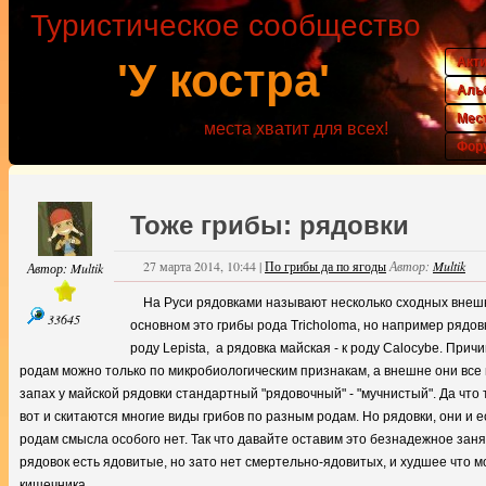
Туристическое сообщество
Акт
'У костра'
Аль
Мес
места хватит для всех!
Фор
Тоже грибы: рядовки
27 марта 2014, 10:44
|
По грибы да по ягоды
Автор:
Multik
Автор:
Multik
На Руси рядовками называют несколько сходных внешн
33645
основном это грибы рода Tricholoma, но например рядов
роду Lepista, а рядовка майская - к роду Calocybe. Прич
родам можно только по микробиологическим признакам, а внешне они все н
запах у майской рядовки стандартный "рядовочный" - "мучнистый". Да что 
вот и скитаются многие виды грибов по разным родам. Но рядовки, они и е
родам смысла особого нет. Так что давайте оставим это безнадежное зан
рядовок есть ядовитые, но зато нет смертельно-ядовитых, и худшее что м
кишечника.