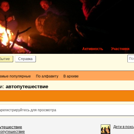
Активность
Участники
бытие
Справка
амые популярные
По алфавиту
В архиве
ки:
автопутешествие
арегистрируйтесь для просмотра
утешествие
Дети в похо
топутешествие