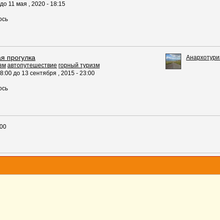
до
11
мая
,
2020
-
18:15
ось
я прогулка
Анархотури
зм
автопутешествие
горный туризм
8:00
до
13
сентября
,
2015
-
23:00
ось
:00