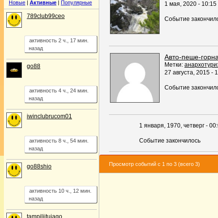
Новые
|
Активные
|
Популярные
1
мая
,
2020
-
10:15
789club99ceo
Событие закончил
активность 2 ч., 17 мин.
назад
Авто-пеше-горна
Метки:
анархотури
go88
27
августа
,
2015
-
1
Событие закончил
активность 4 ч., 24 мин.
назад
iwinclubrucom01
1
января
,
1970
,
четверг
-
00
Событие закончилось
активность 8 ч., 54 мин.
назад
Просмотр событий с 1 по 3 (всего 3)
go88shio
активность 10 ч., 12 мин.
назад
tampiljitujago