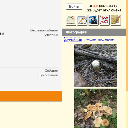
...и
вся
реклама тут
же будет
отключена
Открытое событие
Фотографии
зм
1 участник
лучшие
последние
случайные
Событие
0 участников