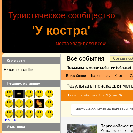
Туристическое сообщество
'У костра'
места хватит для всех!
Все события
Создать со
Кто в сети
Показывать метки событий (облако)
Никого нет on-line
Ближайшие
Календарь
Карта
С
Недавно активные
Результаты поиска для мет
Просмотр событий с 1 по 3 (всего 3)
Частные события не показаны, з
▼Карта
Первомайское п
Участники
Метки:
водопад
ав