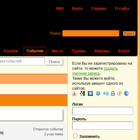
Wiki
Карта
Справка
О сайте
Поиск:
Альбом
События
Места
Группы
Форумы
Блоги
Если Вы не зарегистрированы на
сайте, то можете
создать
учетную запись
.
Также Вы можете войти,
используя аккаунт одного из
сайтов:
Логин
Пароль
Открытое событие
де
2 участника
Запомнить