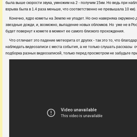
была выше скорости звука, умножим на 2 - получим 15км. Но ведь при наб
взрыва была в 1.4 раза меньше, что соответственно не превышала 10 км).
Конечно, ядро кометы на Землю не упадет. Но оно наверняка окружено др
звездные дожди, и, возможно, выпадение новых обломков. Но уже не в Рос
будет повернут к комете в момент ее самого близкого прохождения.
Что отличает это падение метеорита от других - так это то, что благ
наблюдать видеозаписи с места события, а не только слушать рассказы о
подборка разных видеозаписей, только перед просмотром не забудьте при