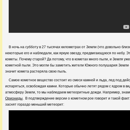
В ночь на субботу в 27 тысячах километрах от Земли (что довольно бли
некоторые его и наблюдали, как яркую звезду, предвигающуюся по небу. Э
кометы. Почему старой? Да потому, что в кометах много пыли, и Земля уж
кометной пыли. Это могли бы заметить жители Южного полушария Земли - 
значит комета растеряла свою пыль.
Самое кометное вещество состоит из смеси камней и льда, лед под дей
испаряться, освобождая камни. Которые обычно летят рядом с ядром в вид
атмосферу Земли, то мы наблюдаем метеоритные дожди. Например, зна
Ориониды
. В подтверждение версии о кометном рое говорит и такой фак
заснят гораздо меньший метеорит: