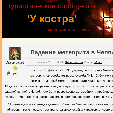
Туристическое сообщество
Акт
'У костра'
Аль
Мес
места хватит для всех!
Фор
Падение метеорита в Челя
17 февраля 2013, 01:23
|
Происшествия
Автор:
Multik
Автор:
Multik
Утром, 15 февраля 2013 года, над территорией Челяб
1170
метеорит. Как сообщает пресс-служба
ГУ МЧС
, близко 
дождю. На данный момент пострадало более 500 человек
12 детей). Большинство ранений люди получили оттого, что в результате
ударной волной в Челябинске были повреждены
автомобили
, и пробило 
счастью, обошлось без пострадавших, и предприятие продолжило работу
"По имеющимся на сегодня данным, объект не был зафиксирован как р
наблюдения космического пространства ввиду особых характеристик его 