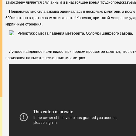
атмосферу является случайным и в настоящее время труднопредсказуемы
Первоначально сила взрыва оценивалась в несколько килотонн, а посл
500килотонн в тротиловом эквиваленте! Конечно, при такой мощности уд
кирпичные строения.
Лучшее найденное нами видео, при первом просмотре кажется, что лети
произошел на высоте нескольких километрах.