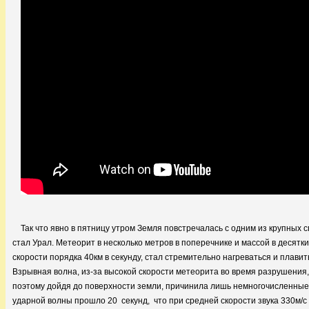
Так что явно в пятницу утром Земля повстречалась с одним из крупных 
стал Урал. Метеорит в несколько метров в поперечнике и массой в десятк
скорости порядка 40км в секунду, стал стремительно нагреваться и плавит
Взрывная волна, из-за высокой скорости метеорита во время разрушения,
поэтому дойдя до поверхности земли, причинила лишь немногочисленные
ударной волны прошло 20 секунд, что при средней скорости звука 330м/с 