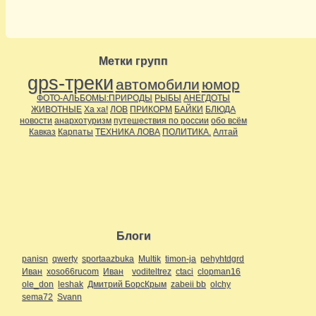
Метки групп
gps-треки
автомобили
юмор
ФОТО-АЛЬБОМЫ:ПРИРОДЫ
РЫБЫ
АНЕГДОТЫ
ЖИВОТНЫЕ
Ха ха!
ЛОВ
ПРИКОРМ
БАЙКИ
БЛЮДА
новости
анархотуризм
путешествия по россии
обо всём
Кавказ
Карпаты
ТЕХНИКА ЛОВА
ПОЛИТИКА.
Алтай
Блоги
panisn
qwerty
sportaazbuka
Multik
timon-ja
pehyhtdgrd
Иван
xoso66rucom
Иван
voditeltrez
ctaci
clopman16
ole_don
leshak
Дмитрий БорсКрым
zabeii bb
olchy
sema72
Svann