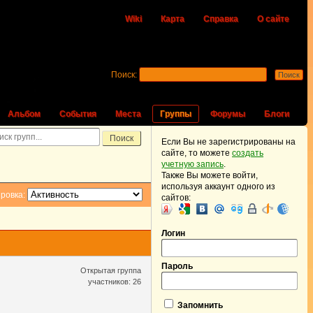
Wiki
Карта
Справка
О сайте
Поиск:
Альбом
События
Места
Группы
Форумы
Блоги
Если Вы не зарегистрированы на
сайте, то можете
создать
учетную запись
.
Также Вы можете войти,
используя аккаунт одного из
ровка:
сайтов:
Логин
Пароль
Открытая группа
участников: 26
Запомнить