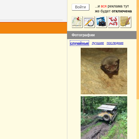
...и
вся
реклама тут
же будет
отключена
Фотографии
лучшие
последние
случайные