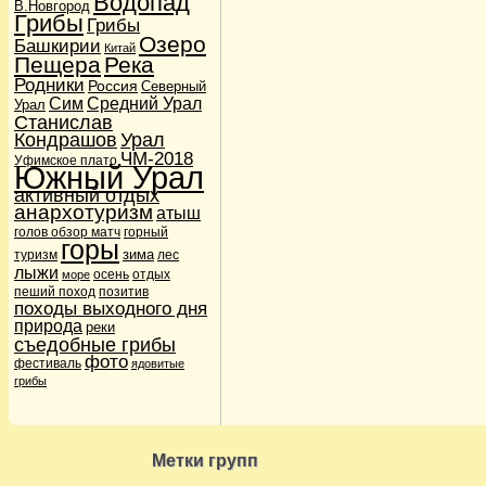
Водопад
В.Новгород
Дети в походе
(36)
Грибы
Грибы
Дикие звери
(1)
Озеро
Башкирии
Китай
Карты и навигация
(3)
Пещера
Река
Навигаторы GPS
(2)
Родники
Россия
Кулинария
(8)
Северный
Сим
Средний Урал
Подножный корм
(2)
Урал
Станислав
Лыжи и сноуборды
(6)
Кондрашов
Урал
Лыжи и сноуборды
(1)
Мы
(16047)
ЧМ-2018
Уфимское плато
Южный Урал
Наши питомцы
(3)
Кошки
(2)
активный отдых
Собаки
(1)
анархотуризм
атыш
Новости
(21)
голов обзор матч
горный
Поговорим о сайте
горы
(4)
зима
туризм
лес
Происшествия
(5)
лыжи
осень
отдых
море
Терки
(1)
пеший поход
позитив
Шутки и юмор
(2)
походы выходного дня
Пешеходы
(10)
природа
реки
Привал
(5)
съедобные грибы
Фото- и видеосъемка
(1)
фото
Природа
фестиваль
(112)
ядовитые
Водопады
(30)
грибы
Озера
(28)
Реки
(28)
Родники
(12)
Путешествия
(193)
Метки групп
Анархотуризм
(15)
Ближние вылазки
(126)