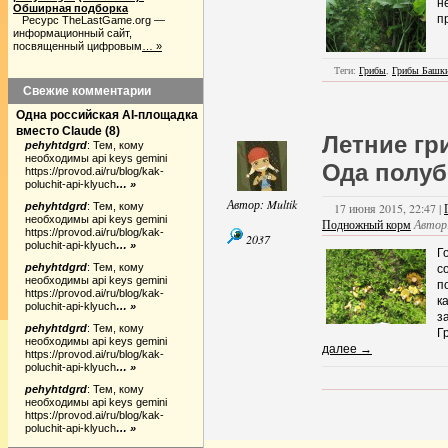
н
Обширная подборка
п
Ресурс TheLastGame.org —
информационный сайт,
посвященный цифровым
… »
Теги:
Грибы
,
Грибы Башк
Свежие комментарии
Одна российская AI-площадка
вместо Claude
(
8
)
Летние гр
pehyhtdgrd
:
Тем, кому
необходимы api keys gemini
Ода полуб
https://provod.ai/ru/blog/kak-
poluchit-api-klyuch
… »
Автор:
Multik
pehyhtdgrd
:
Тем, кому
17 июня 2015, 22:47 |
необходимы api keys gemini
Подножный корм
Автор
https://provod.ai/ru/blog/kak-
2037
poluchit-api-klyuch
… »
Г
pehyhtdgrd
:
Тем, кому
с
необходимы api keys gemini
п
https://provod.ai/ru/blog/kak-
к
poluchit-api-klyuch
… »
з
pehyhtdgrd
:
Тем, кому
Г
необходимы api keys gemini
далее →
https://provod.ai/ru/blog/kak-
poluchit-api-klyuch
… »
pehyhtdgrd
:
Тем, кому
необходимы api keys gemini
https://provod.ai/ru/blog/kak-
poluchit-api-klyuch
… »