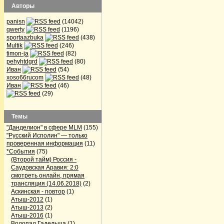
Авторы
panisn
(14042)
qwerty
(1196)
sportaazbuka
(438)
Multik
(246)
timon-ja
(82)
pehyhtdgrd
(80)
Иван
(54)
xoso66rucom
(48)
Иван
(46)
(29)
Темы
"Данделион" в сфере MLM
(155)
"Русский Исполин" — только
проверенная информация
(11)
*События
(75)
(Второй тайм) Россия -
Саудовская Аравия: 2:0
смотреть онлайн, прямая
трансляция (14.06.2018)
(2)
Аскинская - повтор
(1)
Атыш-2012
(1)
Атыш-2013
(2)
Атыш-2016
(1)
Водопад Гадельша
(1)