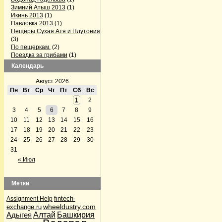
Зимний Атыш 2013
(1)
Икинь 2013
(1)
Павловка 2013
(1)
Пещеры Сухая Атя и Плутония
(3)
По пещеркам.
(2)
Поездка за грибами
(1)
Поездка на Павловку
(2)
Календарь
Поездка по пещерам
Челябинской области
(3)
Август 2026
Серпиевский пещерный град
Пн
Вт
Ср
Чт
Пт
Сб
Вс
(1)
1
2
Firefox готовит конкурента Skype
3
4
5
6
7
8
9
(1)
GPS-треки с интернета
(1)
10
11
12
13
14
15
16
Альпинизм
(5)
17
18
19
20
21
22
23
Аптечка и первая помощь
(1)
24
25
26
27
28
29
30
Байки Семена Воваблина
(2)
31
Барахолка
(12)
Лыжи, сноуборды
(1)
« Июл
Велосипедисты
(4)
Велосипедисты
(2)
Грибные места
(4)
Метки
Дары природы
(36)
По грибы да по ягоды
(32)
fintech-
Assignment Help
По грибы да по ягоды
(1)
wheeldustry.com
exchange.ru
Рыбалка
(2)
Адыгея
Алтай
Башкирия
Дела семейные
(2)