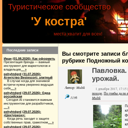
Туристическое сообщество
Акт
'У костра'
Аль
Мес
места хватит для всех!
Фор
Последние записи
Вы смотрите записи бл
Иван
(01.08.2026): Как оформить
рубрике Подножный ко
Презентация бренда — важный
инструмент для маркетологов и
Павловка.
владельцев
… »
pehyhtdgrd
(31.07.2026):
урожай.
Агентство Bestescort: элитный
В случае когда для значимой
встречи нужна уверенно ведущая
Автор:
Multik
1 декабря 2017, 17:15 
себя
… »
походе
,
По грибы да по 
pehyhtdgrd
(29.07.2026): Одна
российская
1136
Multik
Сегодня AI становится важным
инструментом для разработчиков,
П
… »
к
pehyhtdgrd
(29.07.2026):
ф
«Центурион»:
Когда речь заходит о защите
н
собственных прав, грамотном
… »
к
pehyhtdgrd
(29.07.2026):