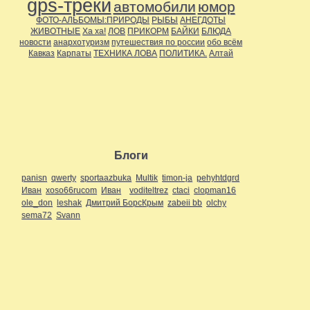
gps-треки
автомобили
юмор
Дальние страны
(11)
ФОТО-АЛЬБОМЫ:ПРИРОДЫ
РЫБЫ
АНЕГДОТЫ
Около города
(16)
ЖИВОТНЫЕ
Ха ха!
ЛОВ
ПРИКОРМ
БАЙКИ
БЛЮДА
По стране
(15)
новости
анархотуризм
путешествия по россии
обо всём
Регионы
(63)
Кавказ
Карпаты
ТЕХНИКА ЛОВА
ПОЛИТИКА.
Алтай
Поволжье
(47)
Приуралье
(46)
Самарская область
(1)
Прибалтика
(1)
Приуралье
(8)
Северо-Запад
(1)
Сибирь
(1)
Украина
(2)
Юг
(2)
С высоты
(10)
Блоги
с собой в дорогу..
(2)
Спелеология
(20)
panisn
qwerty
sportaazbuka
Multik
timon-ja
pehyhtdgrd
Сплавщики
(8)
Иван
xoso66rucom
Иван
voditeltrez
ctaci
clopman16
Творчество
(6)
ole_don
leshak
Дмитрий БорсКрым
zabeii bb
olchy
Творчество.
(2)
sema72
Svann
Технические средства
транспорта
(11)
Автомобили
(3)
Внедорожники
(8)
Треки
(1)