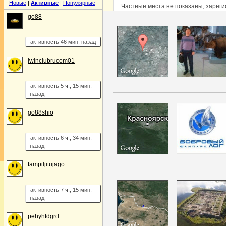
Новые
|
Активные
|
Популярные
Частные места не показаны, зарег
go88
активность 46 мин. назад
iwinclubrucom01
активность 5 ч., 15 мин.
назад
go88shio
активность 6 ч., 34 мин.
назад
tampiljitujago
активность 7 ч., 15 мин.
назад
pehyhtdgrd