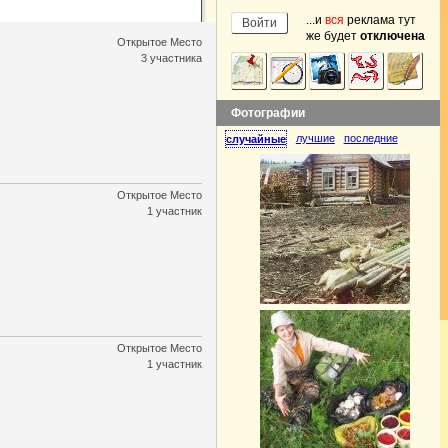
...и
вся
реклама тут
же будет
отключена
Открытое Место
3 участника
Фотографии
лучшие
последние
случайные
Открытое Место
1 участник
Открытое Место
1 участник