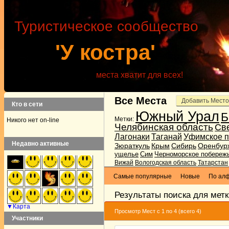
Туристическое сообщество
'У костра'
места хватит для всех!
Все Места
Добавить Место
Кто в сети
Южный Урал
Б
Метки:
Никого нет on-line
Челябинская область
Св
Лагонаки
Таганай
Уфимское п
Недавно активные
Зюраткуль
Крым
Сибирь
Оренбур
ущелье
Сим
Черноморское побереж
Вижай
Вологодская область
Татарстан
Самые популярные
Новые
По ал
Результаты поиска для мет
▼Карта
Просмотр Мест с 1 по 4 (всего 4)
Участники