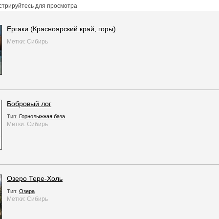
истрируйтесь для просмотра
Ергаки (Красноярский край, горы)
Метки:
Сибирь
Бобровый лог
Тип:
Горнолыжная база
Метки:
Сибирь
Озеро Тере-Холь
Тип:
Озера
Метки:
Сибирь