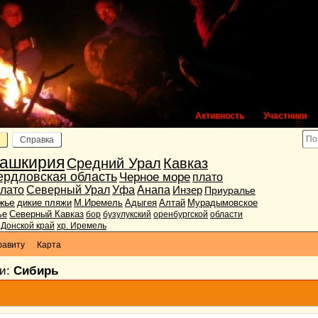
Активность
Участники
Справка
ашкирия
Средний Урал
Кавказ
ердловская область
Черное море
плато
лато
Северный Урал
Уфа
Анапа
Инзер
Приуралье
жье
дикие пляжи
М.Иремель
Адыгея
Алтай
Мурадымовское
ье
Северный Кавказ
бор
бузулукский
оренбургской
области
Донской край
хр. Иремель
фавиту
Карта
ки:
Сибирь