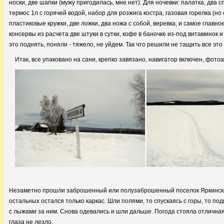
носки, две шапки (мужу пригодилась, мне нет). Для ночевки: палатка, два с
термос 1л с горячей водой, набор для розжига костра, газовая горелка (но
пластиковые кружки, две ложки, два ножа с собой, веревка, и самое главно
консервы из расчета две штуки в сутки, кофе в баночке из-под витаминок 
это поднять, поняли - тяжело, не уйдем. Так что решили не тащить все это 
Итак, все упаковано на сани, крепко завязано, навигатор включен, фотоа
Незаметно прошли заброшенный или полузаброшенный поселок Яркинский
остальных остался только каркас. Шли полями, то спускаясь с горы, то п
с лыжами за ним. Снова одевались и шли дальше. Погода стояла отличная
глаза не лезло.