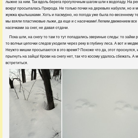
лыжне за ним. Так вдоль берега прогулочным шагом шли к водопаду. На ре
вокруг просыпалась Природа. Не только почки на деревьях набухли, но и 
жужжа крылышками. Хоть и пасмурно, но погода уже была по-весеннему те
мы взяли пластиковые лыжи, да еще и с насечками! Легким движением вс
насечками за снег, не давая отдачи.
Пока шли, на снегу то там то тут попадались звериные следы: то зайки 
то волчьи цепочки следов уходили через реку в глубину леса. А вот и медв
Неужто мишки просыпаются в это время? Похоже что да, этот проснулся, и
прыгнуть на зайца! Крови на снегу нет, так что косому удалось сбежать. А 
встретиться.