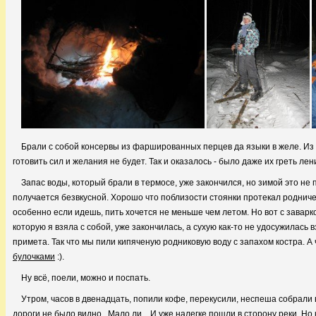
Брали с собой консервы из фаршированных перцев да языки в желе. Из 
готовить сил и желания не будет. Так и оказалось - было даже их греть ле
Запас воды, который брали в термосе, уже закончился, но зимой это не пр
получается безвкусной. Хорошо что поблизости стоянки протекал родничек
особенно если идешь, пить хочется не меньше чем летом. Но вот с заварко
которую я взяла с собой, уже закончилась, а сухую как-то не удосужилась в
примета. Так что мы пили кипяченую родниковую воду с запахом костра. А 
булочками
:).
Ну всё, поели, можно и поспать.
Утром, часов в двенадцать, попили кофе, перекусили, неспеша собрали 
дороги не было видно. Мало ли... И уже налегке пошли в сторону реки. Н