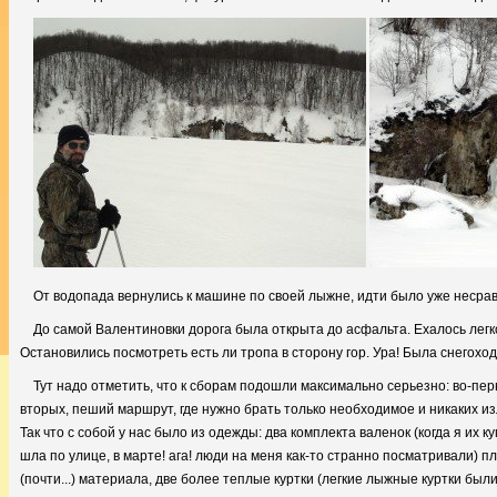
От водопада вернулись к машине по своей лыжне, идти было уже несравн
До самой Валентиновки дорога была открыта до асфальта. Ехалось легко
Остановились посмотреть есть ли тропа в сторону гор. Ура! Была снегохо
Тут надо отметить, что к сборам подошли максимально серьезно: во-перв
вторых, пеший маршрут, где нужно брать только необходимое и никаких из
Так что с собой у нас было из одежды: два комплекта валенок (когда я их 
шла по улице, в марте! ага! люди на меня как-то странно посматривали)
(почти...) материала, две более теплые куртки (легкие лыжные куртки бы