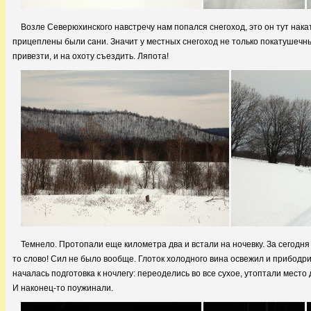
Возле Северюхинского навстречу нам попался снегоход, это он тут нака
прицеплены были сани. Значит у местных снегоход не только покатушечны
привезти, и на охоту съездить. Ляпота!
Темнело. Протопали еще километра два и встали на ночевку. За сегодня
то слово! Сил не было вообще. Глоток холодного вина освежил и прибод
началась подготовка к ночлегу: переоделись во все сухое, утоптали место
И наконец-то поужинали.