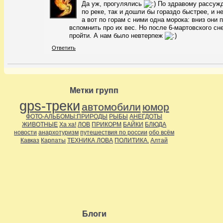
Да уж, прогулялись
По здравому рассужд
по реке, так и дошли бы гораздо быстрее, и н
а вот по горам с ними одна морока: вниз они
вспомнить про их вес. Но после 6-мартовского сн
пройти. А нам было невтерпеж
Ответить
Метки групп
gps-треки
автомобили
юмор
ФОТО-АЛЬБОМЫ:ПРИРОДЫ
РЫБЫ
АНЕГДОТЫ
ЖИВОТНЫЕ
Ха ха!
ЛОВ
ПРИКОРМ
БАЙКИ
БЛЮДА
новости
анархотуризм
путешествия по россии
обо всём
Кавказ
Карпаты
ТЕХНИКА ЛОВА
ПОЛИТИКА.
Алтай
Блоги