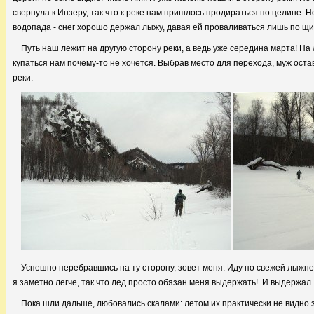
свернула к Инзеру, так что к реке нам пришлось продираться по целине. Но
водопада - снег хорошо держал лыжу, давая ей проваливаться лишь по щик
Путь наш лежит на другую сторону реки, а ведь уже середина марта! На
купаться нам почему-то не хочется. Выбрав место для перехода, муж оста
реки.
Успешно перебравшись на ту сторону, зовет меня. Иду по свежей лыжне
я заметно легче, так что лед просто обязан меня выдержать! И выдержал..
Пока шли дальше, любовались скалами: летом их практически не видно 