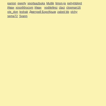
panisn
qwerty
sportaazbuka
Multik
timon-ja
pehyhtdgrd
Иван
xoso66rucom
Иван
voditeltrez
ctaci
clopman16
ole_don
leshak
Дмитрий БорсКрым
zabeii bb
olchy
sema72
Svann