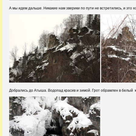
А мы идем дальше. Никакие нам зверики по пути не встретились, и это 
Добрались до Атыша. Водопад красив и зимой. Грот обрамлен в белый кру