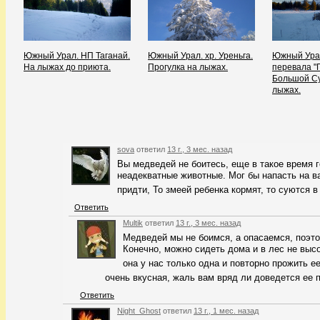
Южный Урал. НП Таганай.
Южный Урал. хр. Уреньга.
Южный Ура
На лыжах до приюта.
Прогулка на лыжах.
перевала "
Большой Су
лыжах.
sova
ответил
13 г., 3 мес. назад
Вы медведей не боитесь, еще в такое время 
неадекватные животные. Мог бы напасть на ва
придти, То змеей ребенка кормят, то суются 
Ответить
Multik
ответил
13 г., 3 мес. назад
Медведей мы не боимся, а опасаемся, поэт
Конечно, можно сидеть дома и в лес не высо
она у нас только одна и повторно прожить е
очень вкусная, жаль вам вряд ли доведется ее 
Ответить
Night_Ghost
ответил
13 г., 1 мес. назад