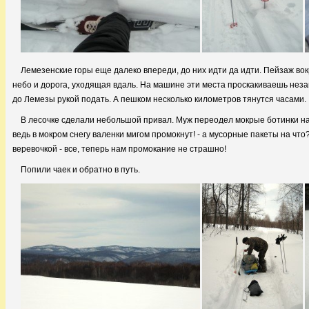
Лемезенские горы еще далеко впереди, до них идти да идти. Пейзаж вок
небо и дорога, уходящая вдаль. На машине эти места проскакиваешь незам
до Лемезы рукой подать. А пешком несколько километров тянутся часами.
В лесочке сделали небольшой привал. Муж переодел мокрые ботинки на с
ведь в мокром снегу валенки мигом промокнут! - а мусорные пакеты на чт
веревочкой - все, теперь нам промокание не страшно!
Попили чаек и обратно в путь.