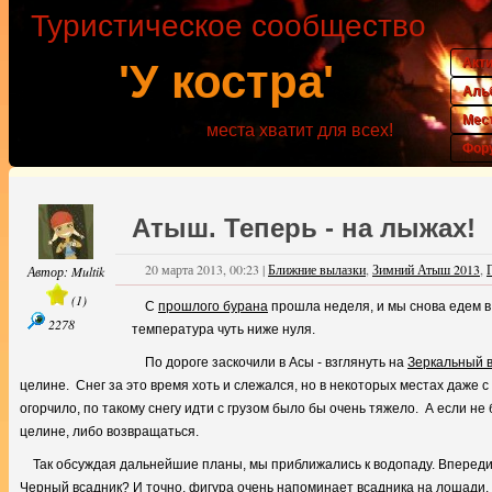
Туристическое сообщество
Акт
'У костра'
Аль
Мес
места хватит для всех!
Фор
Атыш. Теперь - на лыжах!
20 марта 2013, 00:23
|
Ближние вылазки
,
Зимний Атыш 2013
,
Автор:
Multik
(
1
)
С
прошлого бурана
прошла неделя, и мы снова едем в
2278
температура чуть ниже нуля.
По дороге заскочили в Асы - взглянуть на
Зеркальный 
целине. Снег за это время хоть и слежался, но в некоторых местах даже 
огорчило, по такому снегу идти с грузом было бы очень тяжело. А если не
целине, либо возвращаться.
Так обсуждая дальнейшие планы, мы приближались к водопаду. Впереди 
Черный всадник? И точно, фигура очень напоминает всадника на лошади.