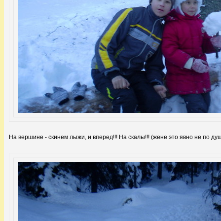
На вершине - скинем лыжи, и вперед!!! На скалы!!! (жене это явно не по душе