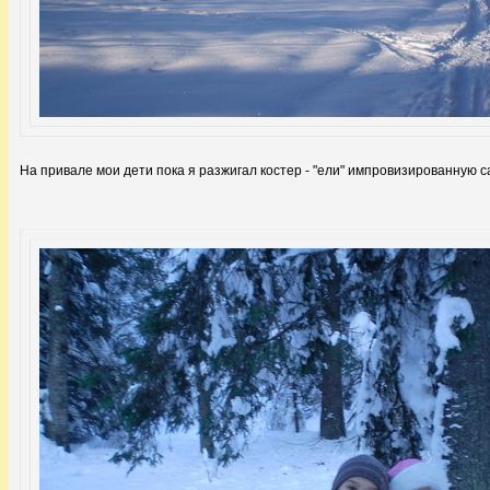
На привале мои дети пока я разжигал костер - "ели" импровизированную с