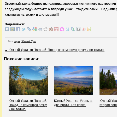
Огромный заряд бодрости, позитива, здоровья и отличного настроения 
следующем году - летом!!! А впереди у нас... Увидите сами!!! Ведь вп
какими мультиками и фильмами!!!
Поделиться:
Теги:
горы
,
Южный Урал
←
Южный Урал. хр. Таганай. Поход на каменную речку и не только.
Похожие записи:
Южный Урал. хр. Таганай.
Южный Урал. хр. Уреньга.
Южный Урал
Поход на каменную речку
Два брата. 1ая сопка.
вторая сопк
и не только.