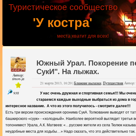
Туристическое сообщество
Акт
'У костра'
Аль
Мес
места хватит для всех!
Фор
Южный Урал. Покорение п
СукИ". На лыжах.
Автор:
timon-ja
21 марта 2013, 16:20
|
Ближние вылазки
,
Путешествия
Автор
938
У нас очень дружная и спортивная семья!!! Мы очен
стараемся каждые выходные выбраться из дома в горы 
интересное название. А что из этого получилось - смотрите далее!!!
Есть три версии происхождения оронима СукА. Толкование выводят от тата
башкирского «суук» - «холодный». Наиболее вероятной выглядит третья
топонимист Урала, А.К. Матвеев: «…русские жители из села Тюлюк называю
неудобные места для ходьбы…» Надо сказать, что это действительно так.