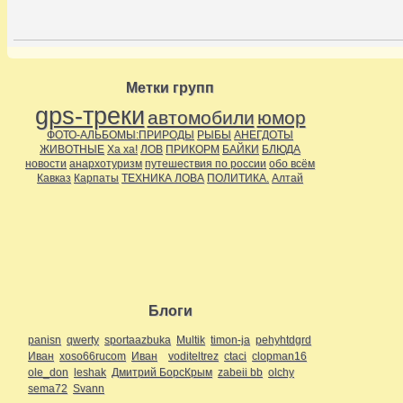
Метки групп
gps-треки
автомобили
юмор
ФОТО-АЛЬБОМЫ:ПРИРОДЫ
РЫБЫ
АНЕГДОТЫ
ЖИВОТНЫЕ
Ха ха!
ЛОВ
ПРИКОРМ
БАЙКИ
БЛЮДА
новости
анархотуризм
путешествия по россии
обо всём
Кавказ
Карпаты
ТЕХНИКА ЛОВА
ПОЛИТИКА.
Алтай
Блоги
panisn
qwerty
sportaazbuka
Multik
timon-ja
pehyhtdgrd
Иван
xoso66rucom
Иван
voditeltrez
ctaci
clopman16
ole_don
leshak
Дмитрий БорсКрым
zabeii bb
olchy
sema72
Svann