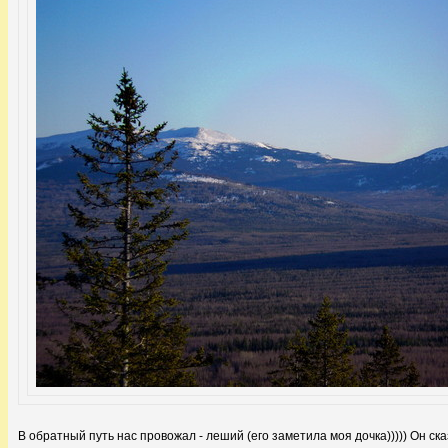
В обратный путь нас провожал - леший (его заметила моя дочка))))) Он ска