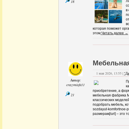
Л
18
Дальние страны
(11)
с
Около города
(16)
в
По стране
(15)
п
Регионы
(63)
о
Поволжье
(47)
в
Приуралье
(46)
которая поможет орг
Самарская область
(1)
этом
Читать далее →
Прибалтика
(1)
Приуралье
(8)
Северо-Запад
(1)
Сибирь
(1)
Украина
(2)
Юг
(2)
Мебельна
С высоты
(10)
с собой в дорогу..
(2)
1 мая 2026, 13:55 |
"Да
Спелеология
(20)
Сплавщики
(8)
Автор:
П
Творчество
(6)
crazymisfit11
к
Творчество.
(2)
приобретение, а фор
Технические средства
21
мебельная фабрика М
транспорта
(11)
классических моделей
Автомобили
(3)
подобрать мебель, ко
Внедорожники
(8)
sozdayut-komfortnoe-p
Треки
(1)
размерам[/url] – это то