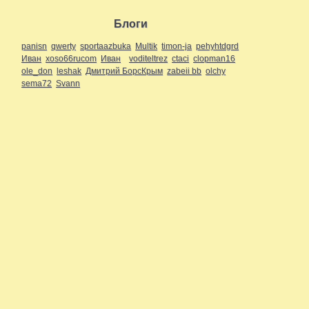
Блоги
panisn
qwerty
sportaazbuka
Multik
timon-ja
pehyhtdgrd
Иван
xoso66rucom
Иван
voditeltrez
ctaci
clopman16
ole_don
leshak
Дмитрий БорсКрым
zabeii bb
olchy
sema72
Svann