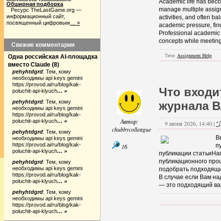
Academic life has bec
Обширная подборка
manage multiple assignm
Ресурс TheLastGame.org —
информационный сайт,
activities, and often ba
посвященный цифровым
… »
academic pressure, find
Professional academic 
concepts while meetin
Свежие комментарии
Теги:
Assignment Help
Одна российская AI-площадка
вместо Claude
(
8
)
pehyhtdgrd
:
Тем, кому
необходимы api keys gemini
https://provod.ai/ru/blog/kak-
Что входи
poluchit-api-klyuch
… »
pehyhtdgrd
:
Тем, кому
журнала В
необходимы api keys gemini
https://provod.ai/ru/blog/kak-
Автор:
poluchit-api-klyuch
… »
9 июня 2026, 14:40 |
"
chubbycolleague
pehyhtdgrd
:
Тем, кому
В
необходимы api keys gemini
https://provod.ai/ru/blog/kak-
п
16
poluchit-api-klyuch
… »
публикации статьиНа
публикационного про
pehyhtdgrd
:
Тем, кому
необходимы api keys gemini
подобрать подходящ
https://provod.ai/ru/blog/kak-
В случае если Вам над
poluchit-api-klyuch
… »
— это подходящий ва
pehyhtdgrd
:
Тем, кому
необходимы api keys gemini
https://provod.ai/ru/blog/kak-
poluchit-api-klyuch
… »