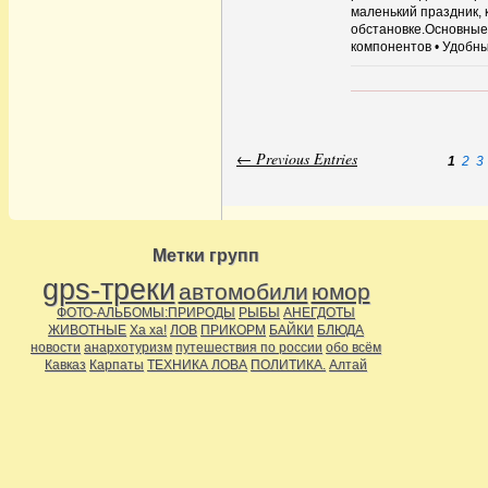
маленький праздник,
обстановке.Основные 
компонентов • Удобны
← Previous Entries
1
2
3
Метки групп
gps-треки
автомобили
юмор
ФОТО-АЛЬБОМЫ:ПРИРОДЫ
РЫБЫ
АНЕГДОТЫ
ЖИВОТНЫЕ
Ха ха!
ЛОВ
ПРИКОРМ
БАЙКИ
БЛЮДА
новости
анархотуризм
путешествия по россии
обо всём
Кавказ
Карпаты
ТЕХНИКА ЛОВА
ПОЛИТИКА.
Алтай