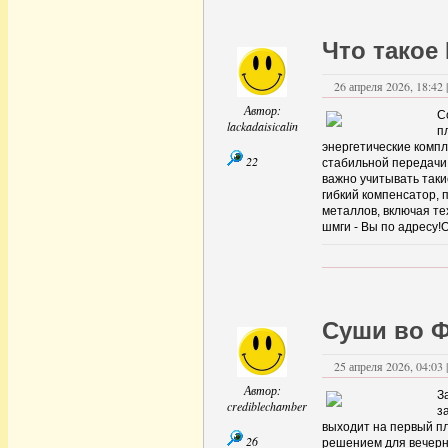
Что тако
26 апреля 2026, 18:42 
Автор:
С
lackadaisicalin
п
энергетические комп
22
стабильной передачи
важно учитывать таки
гибкий компенсатор, 
металлов, включая т
шмги - Вы по адресу!
Суши во 
25 апреля 2026, 04:03 
Автор:
З
crediblechamber
з
выходит на первый п
26
решением для вечерне