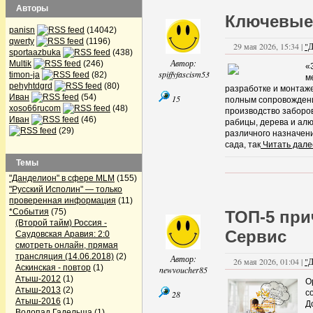
Авторы
Ключевые
panisn
(14042)
qwerty
(1196)
29 мая 2026, 15:34 |
"Д
sportaazbuka
(438)
Автор:
Multik
(246)
«
spiffyfascism53
timon-ja
(82)
м
pehyhtdgrd
(80)
разработке и монтаже
Иван
(54)
15
полным сопровожден
xoso66rucom
(48)
производство заборо
Иван
(46)
рабицы, дерева и ал
(29)
различного назначен
сада, так
Читать дал
Темы
"Данделион" в сфере MLM
(155)
"Русский Исполин" — только
проверенная информация
(11)
*События
(75)
ТОП-5 пр
(Второй тайм) Россия -
Сервис
Саудовская Аравия: 2:0
смотреть онлайн, прямая
трансляция (14.06.2018)
(2)
Автор:
26 мая 2026, 01:04 |
"Д
Аскинская - повтор
(1)
newvoucher85
Атыш-2012
(1)
О
Атыш-2013
(2)
с
28
Атыш-2016
(1)
Д
Водопад Гадельша
(1)