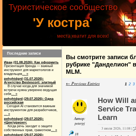
Туристическое сообщество
Акт
'У костра'
Аль
Мес
места хватит для всех!
Фор
Последние записи
Вы смотрите записи бл
Иван
(01.08.2026): Как оформить
рубрике "Данделион" 
Презентация бренда — важный
инструмент для маркетологов и
MLM.
владельцев
… »
pehyhtdgrd
(31.07.2026):
Агентство Bestescort: элитный
← Previous Entries
1
2
3
В случае когда для значимой
встречи нужна уверенно ведущая
себя
… »
How Will a
pehyhtdgrd
(29.07.2026): Одна
российская
Сегодня AI становится важным
Service Tr
инструментом для разработчиков,
… »
Learn
Автор:
pehyhtdgrd
(29.07.2026):
«Центурион»:
peterpj
Когда речь заходит о защите
3 июля 2026, 11:08 |
"
собственных прав, грамотном
… »
18
pehyhtdgrd
(29.07.2026):