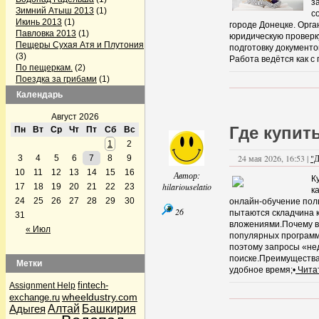
з
Зимний Атыш 2013
(1)
с
Икинь 2013
(1)
городе Донецке. Орга
Павловка 2013
(1)
юридическую проверк
Пещеры Сухая Атя и Плутония
подготовку документо
(3)
Работа ведётся как с
По пещеркам.
(2)
Поездка за грибами
(1)
Поездка на Павловку
(2)
Календарь
Поездка по пещерам
Челябинской области
(3)
Август 2026
Серпиевский пещерный град
Где купит
Пн
Вт
Ср
Чт
Пт
Сб
Вс
(1)
1
2
Firefox готовит конкурента Skype
24 мая 2026, 16:53 |
"Д
3
4
5
6
7
8
9
(1)
GPS-треки с интернета
(1)
10
11
12
13
14
15
16
Автор:
К
Альпинизм
(5)
hilariouselatio
17
18
19
20
21
22
23
к
Аптечка и первая помощь
(1)
24
25
26
27
28
29
30
онлайн-обучение пол
Байки Семена Воваблина
(2)
26
пытаются складчина 
31
Барахолка
(12)
вложениями.Почему в
Лыжи, сноуборды
(1)
« Июл
популярных программ
Велосипедисты
(4)
поэтому запросы «нед
Велосипедисты
(2)
поиске.Преимущества
Грибные места
(4)
Метки
удобное время;•
Чита
Дары природы
(36)
По грибы да по ягоды
(32)
fintech-
Assignment Help
По грибы да по ягоды
(1)
wheeldustry.com
exchange.ru
Рыбалка
(2)
Адыгея
Алтай
Башкирия
Дела семейные
(2)