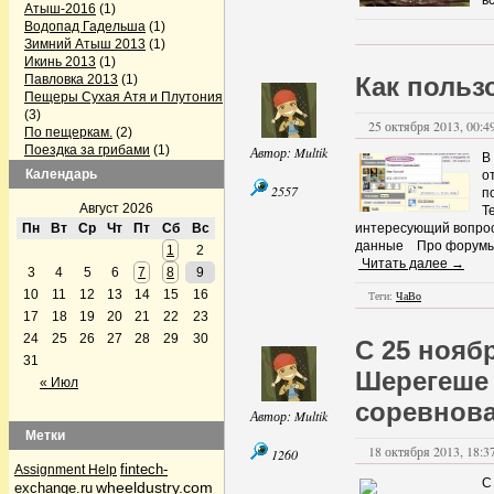
в
Атыш-2016
(1)
Водопад Гадельша
(1)
Зимний Атыш 2013
(1)
Икинь 2013
(1)
Павловка 2013
(1)
Как польз
Пещеры Сухая Атя и Плутония
(3)
25 октября 2013, 00:49
По пещеркам.
(2)
Поездка за грибами
(1)
Автор:
Multik
В
Поездка на Павловку
(2)
Календарь
о
Поездка по пещерам
2557
п
Челябинской области
(3)
Август 2026
Т
Серпиевский пещерный град
Пн
Вт
Ср
Чт
Пт
Сб
Вс
интересующий вопрос
(1)
данные Про форумы
1
2
Firefox готовит конкурента Skype
Читать далее →
3
4
5
6
7
8
9
(1)
GPS-треки с интернета
(1)
10
11
12
13
14
15
16
Теги:
ЧаВо
Альпинизм
(5)
17
18
19
20
21
22
23
Аптечка и первая помощь
(1)
24
25
26
27
28
29
30
С 25 нояб
Байки Семена Воваблина
(2)
31
Барахолка
(12)
Шерегеше 
Лыжи, сноуборды
(1)
« Июл
Велосипедисты
(4)
соревнова
Велосипедисты
(2)
Автор:
Multik
Грибные места
(4)
Метки
Дары природы
(36)
18 октября 2013, 18:37
1260
По грибы да по ягоды
(32)
fintech-
Assignment Help
С
По грибы да по ягоды
(1)
wheeldustry.com
exchange.ru