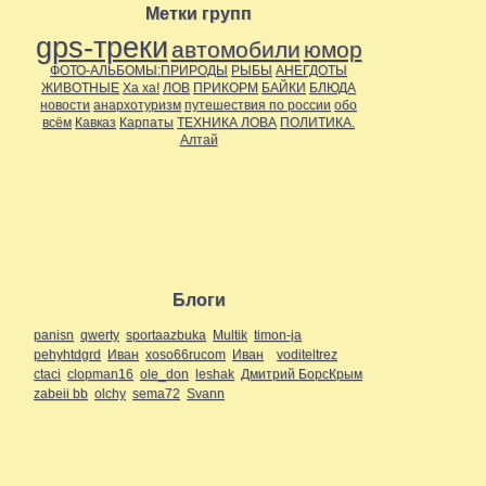
Метки групп
gps-треки
автомобили
юмор
ФОТО-АЛЬБОМЫ:ПРИРОДЫ
РЫБЫ
АНЕГДОТЫ
ЖИВОТНЫЕ
Ха ха!
ЛОВ
ПРИКОРМ
БАЙКИ
БЛЮДА
новости
анархотуризм
путешествия по россии
обо
всём
Кавказ
Карпаты
ТЕХНИКА ЛОВА
ПОЛИТИКА.
Алтай
Блоги
panisn
qwerty
sportaazbuka
Multik
timon-ja
pehyhtdgrd
Иван
xoso66rucom
Иван
voditeltrez
ctaci
clopman16
ole_don
leshak
Дмитрий БорсКрым
zabeii bb
olchy
sema72
Svann