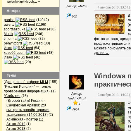
poluchit-api-klyuch
… »
Автор:
Multik
4 ноября 2013, 23:54 |
Авторы
В
605
panisn
(14042)
м
qwerty
(1196)
(
sportaazbuka
(438)
д
Multik
(246)
в
timon-ja
(82)
фотовыставка, ярмар
pehyhtdgrd
(80)
предусматривается и 
Иван
(54)
можете присылать св
xoso66rucom
(48)
далее →
Иван
(46)
(29)
Windows п
Темы
"Данделион" в сфере MLM
(155)
практичес
"Русский Исполин" — только
проверенная информация
(11)
Автор:
2 ноября 2013, 15:22 |
*События
(76)
Night_Ghost
(Второй тайм) Россия -
Ф
1
Саудовская Аравия: 2:0
м
4964
смотреть онлайн, прямая
з
трансляция (14.06.2018)
(2)
п
Аскинская - повтор
(1)
Р
Атыш-2012
(1)
в
Атыш-2013
(2)