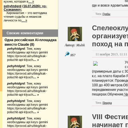
б
кухню, которая в
… »
где и вовсе ядовитым
pehyhtdgrd
(16.07.2026): «о-
Сознание»:
Хиромантия – это методика
Теги:
Грибы
чтения судьбы и нюансов
личности по
… »
Спелеоклу
Свежие комментарии
организуе
Одна российская AI-площадка
поход на 
вместо Claude
(
8
)
Автор:
Multik
pehyhtdgrd
:
Тем, кому
необходимы api keys gemini
11 ноября 2013, 11:11 
867
https://provod.ai/ru/blog/kak-
poluchit-api-klyuch
… »
У
pehyhtdgrd
:
Тем, кому
с
необходимы api keys gemini
(примерные даты с 30
https://provod.ai/ru/blog/kak-
к.с. на плато Караби
poluchit-api-klyuch
… »
планируется: Провед
pehyhtdgrd
:
Тем, кому
100 до 400 метров.О
необходимы api keys gemini
передвижения участн
https://provod.ai/ru/blog/kak-
пещерах.Обучение
Чи
poluchit-api-klyuch
… »
pehyhtdgrd
:
Тем, кому
Теги:
Пещера
необходимы api keys gemini
https://provod.ai/ru/blog/kak-
poluchit-api-klyuch
… »
VIII Фест
pehyhtdgrd
:
Тем, кому
необходимы api keys gemini
начинает 
https://provod.ai/ru/blog/kak-