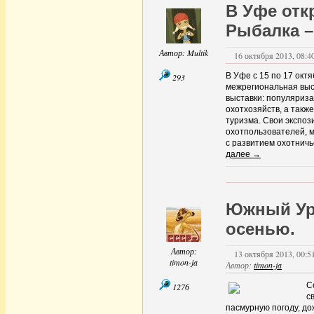
Анархотуризм
(15)
В Уфе отк
Ближние вылазки
(126)
Рыбалка –
Дальние страны
(11)
Около города
(16)
По стране
(15)
Автор:
Multik
16 октября 2013, 08:40
Регионы
(63)
Поволжье
(47)
В Уфе с 15 по 17 окт
293
Приуралье
(46)
межрегиональная выст
Самарская область
(1)
выставки: популяриза
Прибалтика
(1)
охотхозяйств, а такж
Приуралье
(8)
туризма. Свои экспоз
Северо-Запад
(1)
охотпользователей, м
Сибирь
(1)
с развитием охотничь
Украина
(2)
далее →
Юг
(2)
С высоты
(10)
с собой в дорогу..
(2)
Спелеология
(20)
Южный Ура
Сплавщики
(8)
Творчество
(6)
осенью.
Творчество.
(2)
Технические средства
Автор:
транспорта
(11)
13 октября 2013, 00:51
timon-ja
Автомобили
(3)
Автор:
timon-ja
Внедорожники
(8)
С
Треки
(1)
1276
с
пасмурную погоду, д