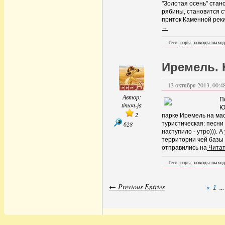
"Золотая осень" стан
рябины, становится 
приток Каменной реки
→
Теги:
горы
,
походы выход
Иремель. 
13 октября 2013, 00:48
Автор:
П
timon-ja
Ю
2
парке Иремель на ма
628
туристическая: песни 
наступило - утро))). 
территории чей базы
отправились на
Читат
Теги:
горы
,
походы выход
← Previous Entries
«
1
...