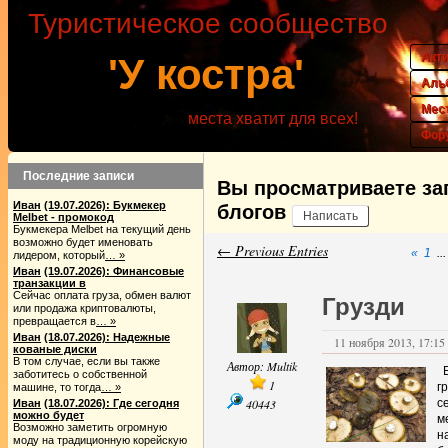
Туристическое сообщество
Акт
'У костра'
Аль
Мес
места хватит для всех!
Фор
Последние записи
Вы просматриваете за
Иван
(19.07.2026): Букмекер
блогов
Написать
Melbet - промокод
Букмекера Melbet на текущий день
возможно будет именовать
← Previous Entries
«
1
...
лидером, который
… »
Иван
(19.07.2026): Финансовые
транзакции в
Сейчас оплата груза, обмен валют
Грузди
или продажа криптовалюты,
превращается в
… »
Иван
(18.07.2026): Надежные
11 ноября 2013, 17:15 
кованые диски
В том случае, если вы также
Автор:
Multik
Е
заботитесь о собственной
1
г
машине, то тогда
… »
40443
с
Иван
(18.07.2026): Где сегодня
можно будет
м
Возможно заметить огромную
н
моду на традиционную корейскую