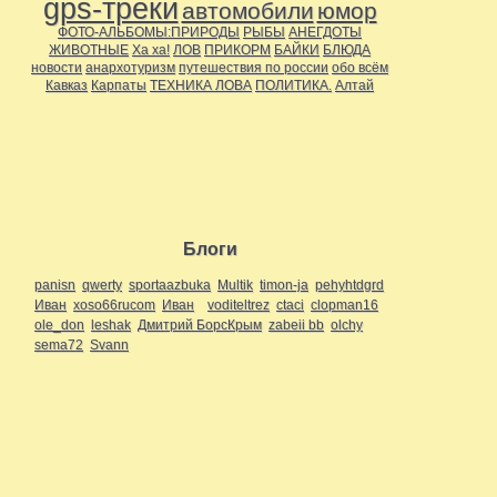
gps-треки
автомобили
юмор
Дальние страны
(11)
ФОТО-АЛЬБОМЫ:ПРИРОДЫ
РЫБЫ
АНЕГДОТЫ
Около города
(16)
ЖИВОТНЫЕ
Ха ха!
ЛОВ
ПРИКОРМ
БАЙКИ
БЛЮДА
По стране
(15)
новости
анархотуризм
путешествия по россии
обо всём
Регионы
(63)
Кавказ
Карпаты
ТЕХНИКА ЛОВА
ПОЛИТИКА.
Алтай
Поволжье
(47)
Приуралье
(46)
Самарская область
(1)
Прибалтика
(1)
Приуралье
(8)
Северо-Запад
(1)
Сибирь
(1)
Украина
(2)
Юг
(2)
С высоты
(10)
Блоги
с собой в дорогу..
(2)
Спелеология
(20)
panisn
qwerty
sportaazbuka
Multik
timon-ja
pehyhtdgrd
Сплавщики
(8)
Иван
xoso66rucom
Иван
voditeltrez
ctaci
clopman16
Творчество
(6)
ole_don
leshak
Дмитрий БорсКрым
zabeii bb
olchy
Творчество.
(2)
sema72
Svann
Технические средства
транспорта
(11)
Автомобили
(3)
Внедорожники
(8)
Треки
(1)