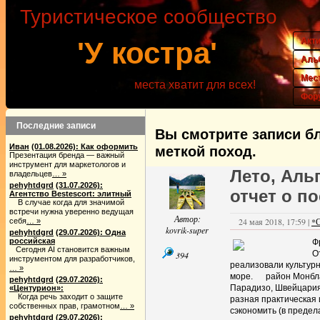
Туристическое сообщество
Акт
'У костра'
Аль
Мес
места хватит для всех!
Фор
Последние записи
Вы смотрите записи бл
Иван
(01.08.2026): Как оформить
меткой поход.
Презентация бренда — важный
инструмент для маркетологов и
Лето, Аль
владельцев
… »
pehyhtdgrd
(31.07.2026):
отчет о по
Агентство Bestescort: элитный
В случае когда для значимой
встречи нужна уверенно ведущая
Автор:
24 мая 2018, 17:59 |
*
себя
… »
kovrik-super
pehyhtdgrd
(29.07.2026): Одна
российская
Ф
Сегодня AI становится важным
О
394
инструментом для разработчиков,
реализовали культур
… »
море. район Монблан
pehyhtdgrd
(29.07.2026):
Парадизо, Швейцария
«Центурион»:
Когда речь заходит о защите
разная практическая
собственных прав, грамотном
… »
сэкономить (в предел
pehyhtdgrd
(29.07.2026):