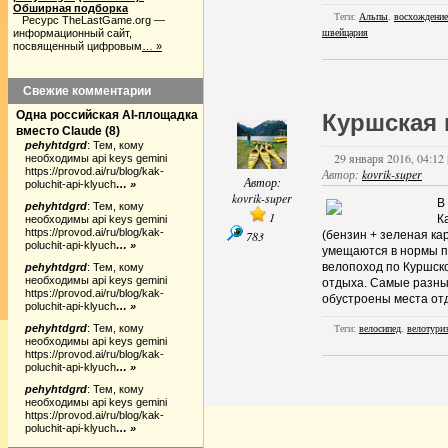
Обширная подборка
Теги:
Альпы
,
восхождение
Ресурс TheLastGame.org —
швейцария
информационный сайт,
посвященный цифровым
… »
Свежие комментарии
Одна российская AI-площадка
Куршская 
вместо Claude
(
8
)
pehyhtdgrd
:
Тем, кому
29 января 2016, 04:12 
необходимы api keys gemini
https://provod.ai/ru/blog/kak-
Автор:
kovrik-super
Автор:
poluchit-api-klyuch
… »
kovrik-super
В
pehyhtdgrd
:
Тем, кому
1
К
необходимы api keys gemini
https://provod.ai/ru/blog/kak-
783
(бензин + зеленая ка
poluchit-api-klyuch
… »
умещаются в нормы п
велопоход по Куршско
pehyhtdgrd
:
Тем, кому
необходимы api keys gemini
отдыха. Самые разны
https://provod.ai/ru/blog/kak-
обустроены места отд
poluchit-api-klyuch
… »
Теги:
велосипед
,
велотури
pehyhtdgrd
:
Тем, кому
необходимы api keys gemini
https://provod.ai/ru/blog/kak-
poluchit-api-klyuch
… »
pehyhtdgrd
:
Тем, кому
необходимы api keys gemini
https://provod.ai/ru/blog/kak-
poluchit-api-klyuch
… »