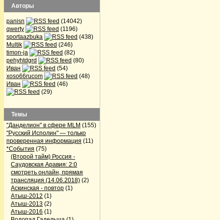
Авторы
panisn
(14042)
qwerty
(1196)
sportaazbuka
(438)
Multik
(246)
timon-ja
(82)
pehyhtdgrd
(80)
Иван
(54)
xoso66rucom
(48)
Иван
(46)
(29)
Темы
"Данделион" в сфере MLM
(155)
"Русский Исполин" — только
проверенная информация
(11)
*События
(75)
(Второй тайм) Россия -
Саудовская Аравия: 2:0
смотреть онлайн, прямая
трансляция (14.06.2018)
(2)
Аскинская - повтор
(1)
Атыш-2012
(1)
Атыш-2013
(2)
Атыш-2016
(1)
Водопад Гадельша
(1)