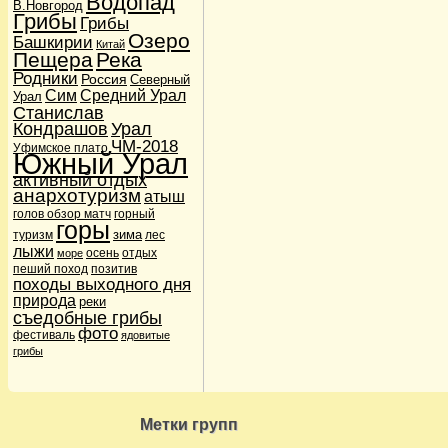
Водопад
В.Новгород
Дети в походе
(36)
Грибы
Грибы
Дикие звери
(1)
Озеро
Башкирии
Китай
Карты и навигация
(3)
Пещера
Река
Навигаторы GPS
(2)
Родники
Россия
Кулинария
(8)
Северный
Сим
Средний Урал
Подножный корм
(2)
Урал
Станислав
Лыжи и сноуборды
(6)
Кондрашов
Урал
Лыжи и сноуборды
(1)
Мы
(16047)
ЧМ-2018
Уфимское плато
Южный Урал
Наши питомцы
(3)
Кошки
(2)
активный отдых
Собаки
(1)
анархотуризм
атыш
Новости
(21)
голов обзор матч
горный
Поговорим о сайте
горы
(4)
зима
туризм
лес
Происшествия
(5)
лыжи
осень
отдых
море
Терки
(1)
пеший поход
позитив
Шутки и юмор
(2)
походы выходного дня
Пешеходы
(10)
природа
реки
Привал
(5)
съедобные грибы
Фото- и видеосъемка
(1)
фото
Природа
фестиваль
(112)
ядовитые
Водопады
(30)
грибы
Озера
(28)
Реки
(28)
Родники
(12)
Путешествия
(193)
Метки групп
Анархотуризм
(15)
Ближние вылазки
(126)