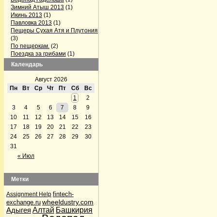
Зимний Атыш 2013
(1)
Икинь 2013
(1)
Павловка 2013
(1)
Пещеры Сухая Атя и Плутония
(3)
По пещеркам.
(2)
Поездка за грибами
(1)
Поездка на Павловку
(2)
Календарь
Поездка по пещерам
Челябинской области
(3)
Август 2026
Серпиевский пещерный град
Пн
Вт
Ср
Чт
Пт
Сб
Вс
(1)
1
2
Firefox готовит конкурента Skype
3
4
5
6
7
8
9
(1)
GPS-треки с интернета
(1)
10
11
12
13
14
15
16
Альпинизм
(5)
17
18
19
20
21
22
23
Аптечка и первая помощь
(1)
24
25
26
27
28
29
30
Байки Семена Воваблина
(2)
31
Барахолка
(12)
Лыжи, сноуборды
(1)
« Июл
Велосипедисты
(4)
Велосипедисты
(2)
Грибные места
(4)
Метки
Дары природы
(36)
По грибы да по ягоды
(32)
fintech-
Assignment Help
По грибы да по ягоды
(1)
wheeldustry.com
exchange.ru
Рыбалка
(2)
Адыгея
Алтай
Башкирия
Дела семейные
(2)