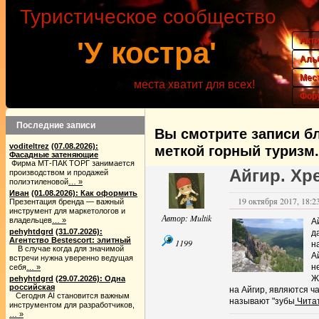
Туристическое сообщество
Акт
'У костра'
Аль
Мес
места хватит для всех!
Фор
Последние записи
Вы смотрите записи бл
voditeltrez
(07.08.2026):
меткой горный туризм.
Фасадные затеняющие
Фирма МТ-ПАК ТОРГ занимается
Айгир. Хр
производством и продажей
полиэтиленовой
… »
Иван
(01.08.2026): Как оформить
19 октября 2017, 18:23
Презентация бренда — важный
инструмент для маркетологов и
Автор:
Multik
владельцев
… »
А
pehyhtdgrd
(31.07.2026):
д
Агентство Bestescort: элитный
1199
н
В случае когда для значимой
А
встречи нужна уверенно ведущая
н
себя
… »
Ж
pehyhtdgrd
(29.07.2026): Одна
российская
на Айгир, являются ч
Сегодня AI становится важным
называют "зубы
Чита
инструментом для разработчиков,
… »