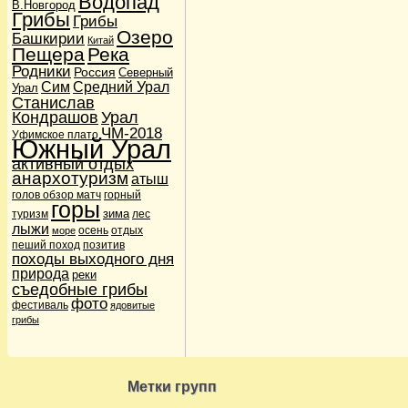
Водопад
В.Новгород
Дети в походе
(36)
Грибы
Грибы
Дикие звери
(1)
Озеро
Башкирии
Китай
Карты и навигация
(3)
Пещера
Река
Навигаторы GPS
(2)
Родники
Россия
Кулинария
(8)
Северный
Сим
Средний Урал
Подножный корм
(2)
Урал
Станислав
Лыжи и сноуборды
(6)
Кондрашов
Урал
Лыжи и сноуборды
(1)
Мы
(16048)
ЧМ-2018
Уфимское плато
Южный Урал
Наши питомцы
(3)
Кошки
(2)
активный отдых
Собаки
(1)
анархотуризм
атыш
Новости
(21)
голов обзор матч
горный
Поговорим о сайте
горы
(4)
зима
туризм
лес
Происшествия
(5)
лыжи
осень
отдых
море
Терки
(1)
пеший поход
позитив
Шутки и юмор
(2)
походы выходного дня
Пешеходы
(10)
природа
реки
Привал
(5)
съедобные грибы
Фото- и видеосъемка
(1)
фото
Природа
фестиваль
(112)
ядовитые
Водопады
(30)
грибы
Озера
(28)
Реки
(28)
Родники
(12)
Путешествия
(193)
Метки групп
Анархотуризм
(15)
Ближние вылазки
(126)