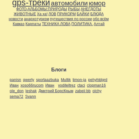
gps-треки
автомобили
юмор
Дальние страны
(11)
ФОТО-АЛЬБОМЫ:ПРИРОДЫ
РЫБЫ
АНЕГДОТЫ
Около города
(16)
ЖИВОТНЫЕ
Ха ха!
ЛОВ
ПРИКОРМ
БАЙКИ
БЛЮДА
По стране
(15)
новости
анархотуризм
путешествия по россии
обо всём
Регионы
(63)
Кавказ
Карпаты
ТЕХНИКА ЛОВА
ПОЛИТИКА.
Алтай
Поволжье
(47)
Приуралье
(46)
Самарская область
(1)
Прибалтика
(1)
Приуралье
(8)
Северо-Запад
(1)
Сибирь
(1)
Украина
(2)
Юг
(2)
С высоты
(10)
Блоги
с собой в дорогу..
(2)
Спелеология
(20)
panisn
qwerty
sportaazbuka
Multik
timon-ja
pehyhtdgrd
Сплавщики
(8)
Иван
xoso66rucom
Иван
voditeltrez
ctaci
clopman16
Творчество
(6)
ole_don
leshak
Дмитрий БорсКрым
zabeii bb
olchy
Творчество.
(2)
sema72
Svann
Технические средства
транспорта
(11)
Автомобили
(3)
Внедорожники
(8)
Треки
(1)