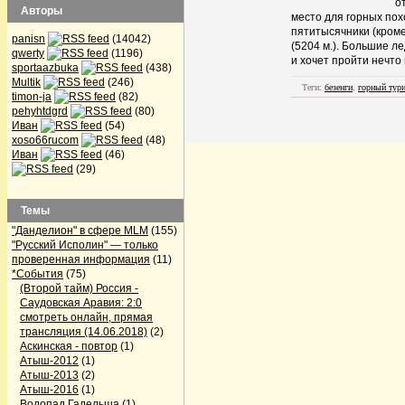
о
Авторы
место для горных пох
пятитысячники (кроме
panisn
(14042)
(5204 м.). Большие л
qwerty
(1196)
и хочет пройти нечто
sportaazbuka
(438)
Multik
(246)
Теги:
безенги
,
горный тур
timon-ja
(82)
pehyhtdgrd
(80)
Иван
(54)
xoso66rucom
(48)
Иван
(46)
(29)
Темы
"Данделион" в сфере MLM
(155)
"Русский Исполин" — только
проверенная информация
(11)
*События
(75)
(Второй тайм) Россия -
Саудовская Аравия: 2:0
смотреть онлайн, прямая
трансляция (14.06.2018)
(2)
Аскинская - повтор
(1)
Атыш-2012
(1)
Атыш-2013
(2)
Атыш-2016
(1)
Водопад Гадельша
(1)