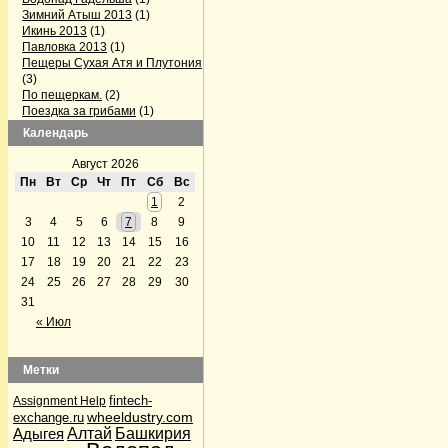
Зимний Атыш 2013
(1)
Икинь 2013
(1)
Павловка 2013
(1)
Пещеры Сухая Атя и Плутония
(3)
По пещеркам.
(2)
Поездка за грибами
(1)
Поездка на Павловку
(2)
Календарь
Поездка по пещерам
Челябинской области
(3)
Август 2026
Серпиевский пещерный град
Пн
Вт
Ср
Чт
Пт
Сб
Вс
(1)
1
2
Firefox готовит конкурента Skype
3
4
5
6
7
8
9
(1)
GPS-треки с интернета
(1)
10
11
12
13
14
15
16
Альпинизм
(5)
17
18
19
20
21
22
23
Аптечка и первая помощь
(1)
24
25
26
27
28
29
30
Байки Семена Воваблина
(2)
31
Барахолка
(12)
Лыжи, сноуборды
(1)
« Июл
Велосипедисты
(4)
Велосипедисты
(2)
Грибные места
(4)
Метки
Дары природы
(36)
По грибы да по ягоды
(32)
fintech-
Assignment Help
По грибы да по ягоды
(1)
wheeldustry.com
exchange.ru
Рыбалка
(2)
Адыгея
Алтай
Башкирия
Дела семейные
(2)