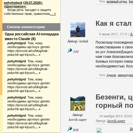
Теги:
активный отдых
,
Ба
pehyhtdgrd
(29.07.2026):
«Центурион»:
Когда речь заходит о защите
собственных прав, грамотном
… »
Как я ста
Свежие комментарии
9 июня 2017, 17:31 |
А
Одна российская AI-площадка
вместо Claude
(
8
)
Автор:
leshak
Поскольку похождения
pehyhtdgrd
:
Тем, кому
необходимы api keys gemini
повествование о свое
https://provod.ai/ru/blog/kak-
310
из уст Алексея(Бацил
poluchit-api-klyuch
… »
нам тоже благоволила
pehyhtdgrd
:
Тем, кому
боевых потерях говор
необходимы api keys gemini
необходимостью. Колл
https://provod.ai/ru/blog/kak-
poluchit-api-klyuch
… »
Теги:
Адыгея
,
анархотури
pehyhtdgrd
:
Тем, кому
необходимы api keys gemini
https://provod.ai/ru/blog/kak-
poluchit-api-klyuch
… »
Безенги, 
pehyhtdgrd
:
Тем, кому
необходимы api keys gemini
горный по
https://provod.ai/ru/blog/kak-
poluchit-api-klyuch
… »
Автор:
18 ноября 2015, 02:05 
pehyhtdgrd
:
Тем, кому
kovrik-super
необходимы api keys gemini
Автор:
kovrik-super
https://provod.ai/ru/blog/kak-
poluchit-api-klyuch
… »
Д
816