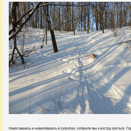
Накатавшись и навалявшись в сугробах, побрели мы к костру греться. Го