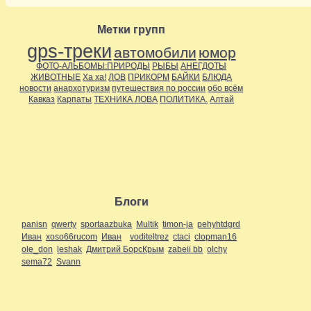
Метки групп
gps-треки
автомобили
юмор
ФОТО-АЛЬБОМЫ:ПРИРОДЫ
РЫБЫ
АНЕГДОТЫ
ЖИВОТНЫЕ
Ха ха!
ЛОВ
ПРИКОРМ
БАЙКИ
БЛЮДА
новости
анархотуризм
путешествия по россии
обо всём
Кавказ
Карпаты
ТЕХНИКА ЛОВА
ПОЛИТИКА.
Алтай
Блоги
panisn
qwerty
sportaazbuka
Multik
timon-ja
pehyhtdgrd
Иван
xoso66rucom
Иван
voditeltrez
ctaci
clopman16
ole_don
leshak
Дмитрий БорсКрым
zabeii bb
olchy
sema72
Svann