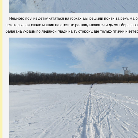
Немного поучив детку кататься на горках, мы решили пойти за реку. На 
некоторые аж около машин на стоянке раскладываются и дымят березовыми
балагана уходим по ледяной глади на ту сторону, где только птички и вет