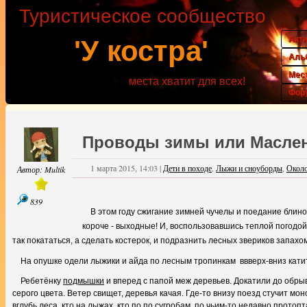
Туристическое сообщество
Акт
'У костра'
Аль
Мес
места хватит для всех!
Фор
Проводы зимы или Маслен
1 марта 2015, 14:03
|
Дети в походе
,
Лыжи и сноуборды
,
Около
Автор:
Multik
839
В этом году сжигание зимней чучелы и поедание блин
короче - выходные! И, воспользовавшись теплой погодой
так покататься, а сделать костерок, и подразнить лесных звериков запах
На опушке одели лыжики и айда по лесным тропинкам ввверх-вниз кати
Ребетёнку
подмышки
и вперед с папой меж деревьев. Докатили до обрыва
серого цвета. Ветер свищет, деревья качая. Где-то внизу поезд стучит м
вглубь леса, кто на лыжах, кто по по сугробам, по чьим-то недавно протоп