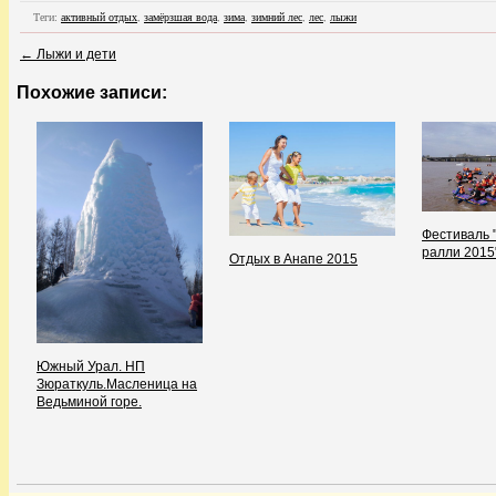
Теги:
активный отдых
,
замёрзшая вода
,
зима
,
зимний лес
,
лес
,
лыжи
←
Лыжи и дети
Похожие записи:
Фестиваль 
ралли 2015
Отдых в Анапе 2015
Южный Урал. НП
Зюраткуль.Масленица на
Ведьминой горе.