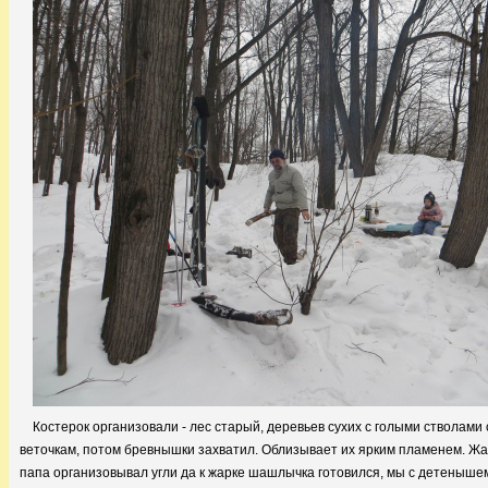
Костерок организовали - лес старый, деревьев сухих с голыми стволами 
веточкам, потом бревнышки захватил. Облизывает их ярким пламенем. Жарк
папа организовывал угли да к жарке шашлычка готовился, мы с детеныше