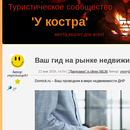
Туристическое сообщество
Акт
'У костра'
Аль
Мес
места хватит для всех!
Фор
Ваш гид на рынке недвиж
22 мая 2026, 14:54
|
"Данделион" в сфере MLM
Автор:
emptyl
Автор:
emptylounge63
Domick.ru – Ваш проводник в мире недвижимости ДНР
27