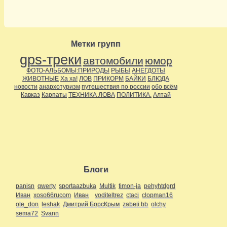
Метки групп
gps-треки
автомобили
юмор
ФОТО-АЛЬБОМЫ:ПРИРОДЫ
РЫБЫ
АНЕГДОТЫ
ЖИВОТНЫЕ
Ха ха!
ЛОВ
ПРИКОРМ
БАЙКИ
БЛЮДА
новости
анархотуризм
путешествия по россии
обо всём
Кавказ
Карпаты
ТЕХНИКА ЛОВА
ПОЛИТИКА.
Алтай
Блоги
panisn
qwerty
sportaazbuka
Multik
timon-ja
pehyhtdgrd
Иван
xoso66rucom
Иван
voditeltrez
ctaci
clopman16
ole_don
leshak
Дмитрий БорсКрым
zabeii bb
olchy
sema72
Svann