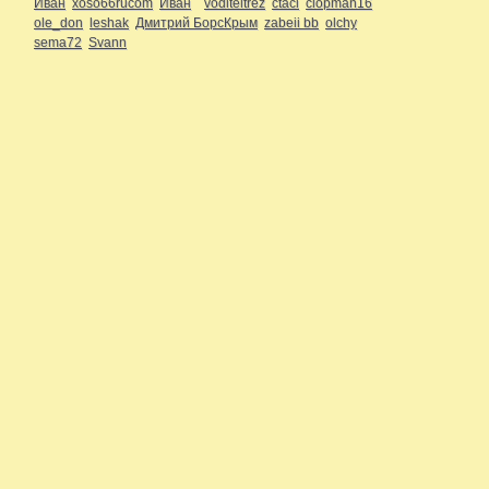
Иван
xoso66rucom
Иван
voditeltrez
ctaci
clopman16
ole_don
leshak
Дмитрий БорсКрым
zabeii bb
olchy
sema72
Svann