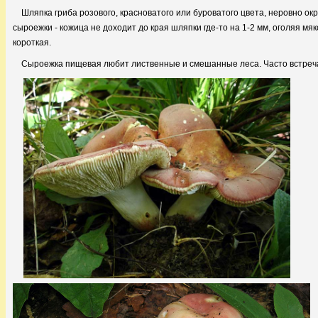
Шляпка гриба розового, красноватого или буроватого цвета, неровно о
сыроежки - кожица не доходит до края шляпки где-то на 1-2 мм, оголяя мя
короткая.
Сыроежка пищевая любит лиственные и смешанные леса. Часто встречае