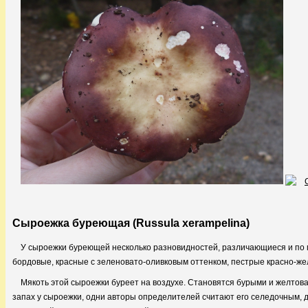
Сыроежка буреющая (Russula xerampelina)
У сыроежки буреющей несколько разновидностей, различающиеся и по м
бордовые, красные с зеленовато-оливковым оттенком, пестрые красно-ж
Мякоть этой сыроежки буреет на воздухе. Становятся бурыми и желтов
запах у сыроежки, одни авторы определителей считают его селедочным, 