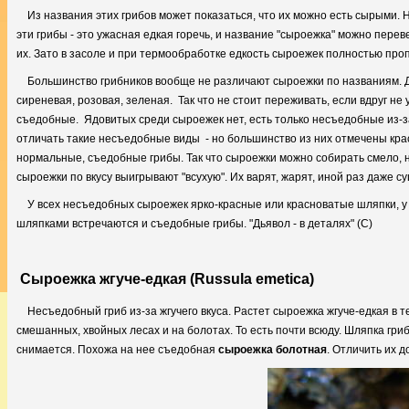
Из названия этих грибов может показаться, что их можно есть сырыми.
эти грибы - это ужасная едкая горечь, и название "сыроежка" можно переве
их. Зато в засоле и при термообработке едкость сыроежек полностью про
Большинство грибников вообще не различают сыроежки по названиям. Дл
сиреневая, розовая, зеленая. Так что не стоит переживать, если вдруг не
съедобные. Ядовитых среди сыроежек нет, есть только несъедобные из-за
отличать такие несъедобные виды - но большинство из них отмечены кра
нормальные, съедобные грибы. Так что сыроежки можно собирать смело, н
сыроежки по вкусу выигрывают "всухую". Их варят, жарят, иной раз даже 
У всех несъедобных сыроежек ярко-красные или красноватые шляпки, у 
шляпками встречаются и съедобные грибы. "Дьявол - в деталях" (С)
Сыроежка жгуче-едкая (Russula emetica)
Несъедобный гриб из-за жгучего вкуса. Растет сыроежка жгуче-едкая в т
смешанных, хвойных лесах и на болотах. То есть почти всюду. Шляпка гриб
снимается. Похожа на нее съедобная
сыроежка болотная
. Отличить их 