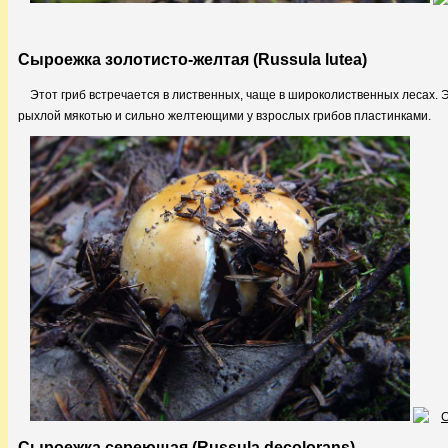
Сыроежка золотисто-желтая (Russula lutea)
Этот гриб встречается в лиственных, чаще в широколиственных лесах. 
рыхлой мякотью и сильно желтеющими у взрослых грибов пластинками.
Сыроежка сереющая (Russula decolorans)