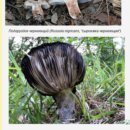
Подгруздок чернеющий (Russula nigricans, "сыроежка чернеющая")