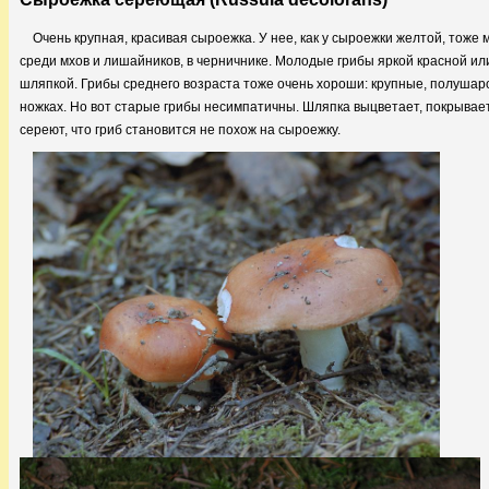
Очень крупная, красивая сыроежка. У нее, как у сыроежки желтой, тоже м
среди мхов и лишайников, в черничнике. Молодые грибы яркой красной 
шляпкой. Грибы среднего возраста тоже очень хороши: крупные, полушар
ножках. Но вот старые грибы несимпатичны. Шляпка выцветает, покрывает
сереют, что гриб становится не похож на сыроежку.