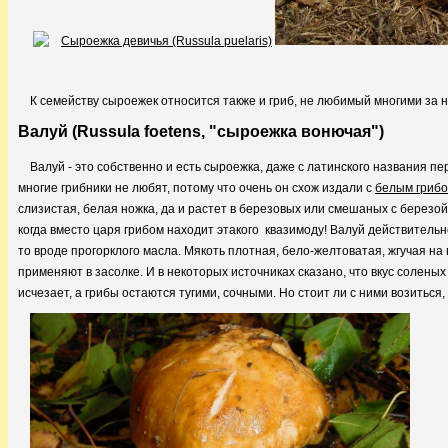
К семейству сыроежек относится также и гриб, не любимый многими за 
Валуй (Russula foetens, "сыроежка вонючая")
Валуй - это собственно и есть сыроежка, даже с латинского названия пе
многие грибники не любят, потому что очень он схож издали с
белым гриб
слизистая, белая ножка, да и растет в березовых или смешаных с березой
когда вместо царя грибом находит этакого квазимоду! Валуй действительн
то вроде прогорклого масла. Мякоть плотная, бело-желтоватая, жгучая на 
применяют в засолке. И в некоторых источниках сказано, что вкус солены
исчезает, а грибы остаются тугими, сочными. Но стоит ли с ними возиться