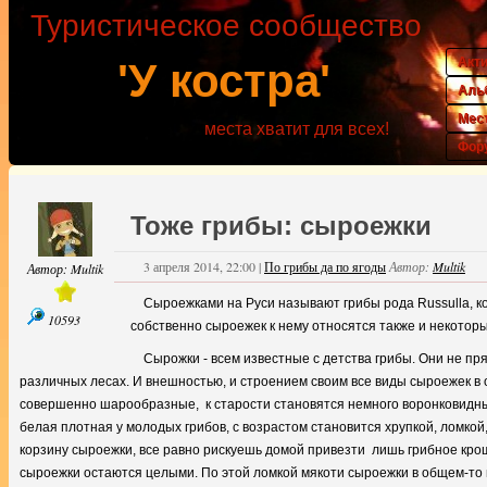
Туристическое сообщество
Акт
'У костра'
Аль
Мес
места хватит для всех!
Фор
Тоже грибы: сыроежки
3 апреля 2014, 22:00
|
По грибы да по ягоды
Автор:
Multik
Автор:
Multik
Сыроежками на Руси называют грибы рода Russulla, к
10593
собственно сыроежек к нему относятся также и некоторы
Сырожки - всем известные с детства грибы. Они не пря
различных лесах. И внешностью, и строением своим все виды сыроежек в
совершенно шарообразные, к старости становятся немного воронковидным
белая плотная у молодых грибов, с возрастом становится хрупкой, ломкой
корзину сыроежки, все равно рискуешь домой привезти лишь грибное кро
сыроежки остаются целыми. По этой ломкой мякоти сыроежки в общем-то н