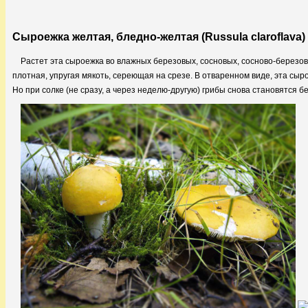
Сыроежка желтая, бледно-желтая (Russula claroflava)
Растет эта сыроежка во влажных березовых, сосновых, сосново-березов
плотная, упругая мякоть, сереющая на срезе. В отваренном виде, эта сы
Но при солке (не сразу, а через неделю-другую) грибы снова становятся б