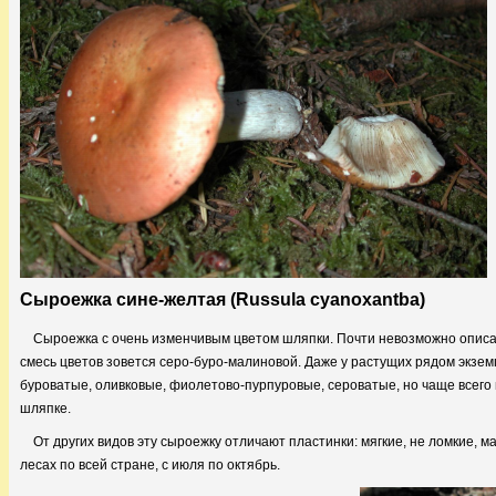
Сыроежка сине-желтая (Russula cyanoxantba)
Сыроежка с очень изменчивым цветом шляпки. Почти невозможно описат
смесь цветов зовется серо-буро-малиновой. Даже у растущих рядом экзем
буроватые, оливковые, фиолетово-пурпуровые, сероватые, но чаще всего
шляпке.
От других видов эту сыроежку отличают пластинки: мягкие, не ломкие, 
лесах по всей стране, с июля по октябрь.