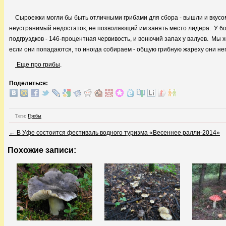
Сыроежки могли бы быть отличными грибами для сбора - вышли и вкусом,
неустранимый недостаток, не позволяющий им занять место лидера. У бо
подгруздков - 146-процентная червивость, и вонючий запах у валуев. Мы х
если они попадаются, то иногда собираем - общую грибную жареху они не
Еще про грибы
.
Поделиться:
Теги:
Грибы
←
В Уфе состоится фестиваль водного туризма «Весеннее ралли-2014»
Похожие записи: