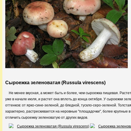
Сыроежка зеленоватая (Russula virescens)
Не менее вкусная, а может быть и более, чем сыроежка пищевая. Растет
уже в начале июля, и растет она вплоть до конца октября. У сыроежки зе
оттенков: от ярко-сине-зеленой, до бледной, тускло-серо-зеленой. Толста
характерно, растрескивается на неровные "площадочки", более крупные в
отличить сыроежку зеленоватую от других видов.