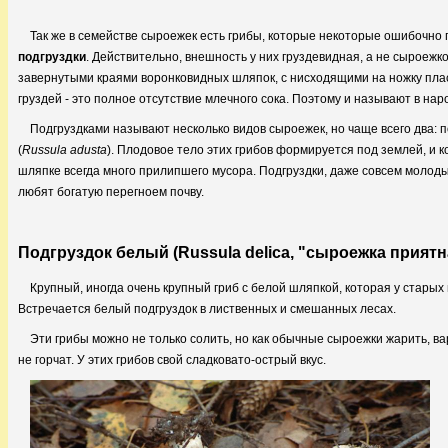
Так же в семействе сыроежек есть грибы, которые некоторые ошибочно 
подгруздки
. Действительно, внешность у них груздевидная, а не сыроежко
завернутыми краями воронковидных шляпок, с нисходящими на ножку плас
груздей - это полное отсутствие млечного сока. Поэтому и называют в нар
Подгруздками называют несколько видов сыроежек, но чаще всего два: п
(
Russula adusta
). Плодовое тело этих грибов формируется под землей, и к
шляпке всегда много прилипшего мусора. Подгруздки, даже совсем молод
любят богатую перегноем почву.
Подгруздок белый (Russula delica, "сыроежка приятн
Крупный, иногда очень крупный гриб с белой шляпкой, которая у старых 
Встречается белый подгруздок в лиственных и смешанных лесах.
Эти грибы можно не только солить, но как обычные сыроежки жарить, ва
не горчат. У этих грибов свой сладковато-острый вкус.