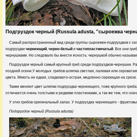
Подгруздок черный (Russula adusta, "сыроежка черн
Самый распространенный вид среди группы сыроежек-подгруздков с сил
подгруздки
чернеющий
,
черно-белый
и
частопластинчатый
. Все они гр
чернушками. Но следовало бы внести ясность: чернушкой обычно назыв
Подгруздок черный самый крупный гриб среди подгруздков-чернушек. Рас
поздней осени.У молодых грибов шляпка светлая, палевая или сероватая
цвета. Мякоть не едкая, сладковато-острая, медленно сереющая на срезе.
Также меняют цвет шляпки подгруздка чернеющего, тоже крупного гриб
отличается очень толстыми и редкими пластинками, а так же тем, что снача
У этих грибов оригинальный запах. У подгруздка чернеющего - фруктовый
Подгруздок черный (Russula adusta)