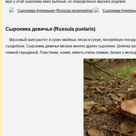
вкус у этой сыроежки явно рыбный, но определенно вкуснее рядовок.
Сыроежка девичья (Russula puelaris)
Массовый гриб растет в сухих хвойных лесах в сухую, безгрибную погоду
съедобное. Сыроежка девичья мельче многих других сыроежек. Шляпка гри
темной серединой. Пластинки, ножки, мякоть очень ломкие, белые у молод