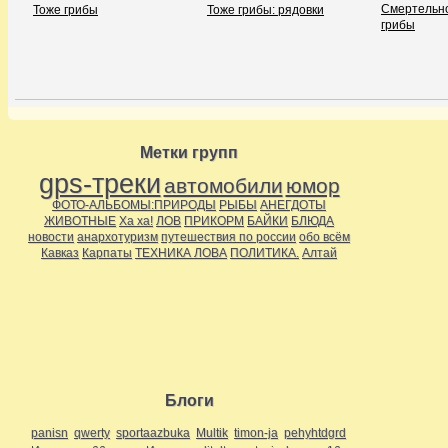
Смертельн
Тоже грибы
Тоже грибы: рядовки
грибы
Метки групп
gps-треки
автомобили
юмор
ФОТО-АЛЬБОМЫ:ПРИРОДЫ
РЫБЫ
АНЕГДОТЫ
ЖИВОТНЫЕ
Ха ха!
ЛОВ
ПРИКОРМ
БАЙКИ
БЛЮДА
новости
анархотуризм
путешествия по россии
обо всём
Кавказ
Карпаты
ТЕХНИКА ЛОВА
ПОЛИТИКА.
Алтай
Блоги
panisn
qwerty
sportaazbuka
Multik
timon-ja
pehyhtdgrd