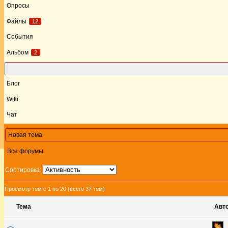
Опросы
Файлы
12
События
Альбом
2
Форум
Блог
Wiki
Чат
Новая тема
Все форумы
Сортировка:
Просмотр тем с 1 по 20 (всего 37 тем)
Тема
Авт