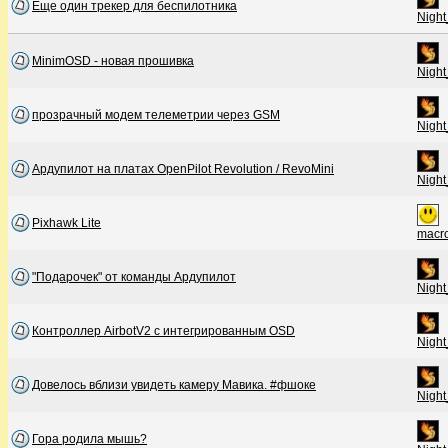
Еще один трекер для беспилотника
Night
MinimOSD - новая прошивка
Night
прозрачный модем телеметрии через GSM
Night
Ардупилот на платах OpenPilot Revolution / RevoMini
Night
Pixhawk Lite
macro
"Подарочек" от команды Ардупилот
Night
Контроллер AirbotV2 с интегрированным OSD
Night
Довелось вблизи увидеть камеру Мавика. #фшоке
Night
Гора родила мышь?