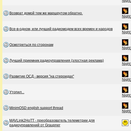
Night
Возврат домой тем же маршрутом обратно.
Night
Все-в-одном, или лучший радиомодем всех времен и народов
Night
Осмотреться по сторонам
Night
Лучший приемник радиоуправления (злостная реклама)
Night
Развитие ОСД - версия "на стероидах"
Night
Утопил...
Night
MinimOSD english support thread
Night
MAVLink2HoTT - преобразователь телеметрии для
радиоуправлений от Graupner