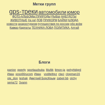
Метки групп
gps-треки
автомобили
юмор
ФОТО-АЛЬБОМЫ:ПРИРОДЫ
РЫБЫ
АНЕГДОТЫ
ЖИВОТНЫЕ
Ха ха!
ЛОВ
ПРИКОРМ
БАЙКИ
БЛЮДА
новости
анархотуризм
путешествия по россии
обо всём
Кавказ
Карпаты
ТЕХНИКА ЛОВА
ПОЛИТИКА.
Алтай
Блоги
panisn
qwerty
sportaazbuka
Multik
timon-ja
pehyhtdgrd
Иван
xoso66rucom
Иван
voditeltrez
ctaci
clopman16
ole_don
leshak
Дмитрий БорсКрым
zabeii bb
olchy
sema72
Svann