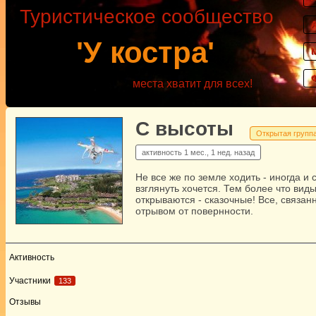
Туристическое сообщество
'У костра'
места хватит для всех!
С высоты
Открытая групп
активность
1 мес., 1 нед. назад
Не все же по земле ходить - иногда и 
взглянуть хочется. Тем более что вид
открываются - сказочные! Все, связан
отрывом от повернности.
Активность
Участники
133
Отзывы