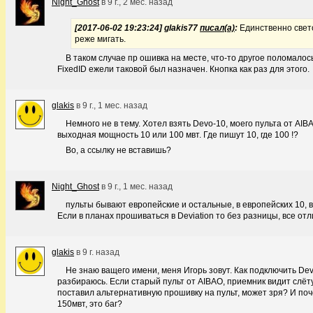
Night_Ghost
в
9 г., 2 мес. назад
[2017-06-02 19:23:24] glakis77
писал(а)
:
Единственно свето
реже мигать.
В таком случае пр ошивка на месте, что-то другое поломало
FixedID ежели таковой был назначен. Кнопка как раз для этого.
glakis
в
9 г., 1 мес. назад
Немного не в тему. Хотел взять Devo-10, моего пульта от AIB
выходная мощность 10 или 100 мвт. Где пишут 10, где 100 !?
Во, а ссылку не вставишь?
Night_Ghost
в
9 г., 1 мес. назад
пульты бывают европейские и остальные, в европейских 10, в
Если в планах прошиваться в Deviation то без разницы, все отл
glakis
в
9 г. назад
Не знаю ващего имени, меня Игорь зовут. Как подключить Dev
разбираюсь. Если старый пульт от AIBAO, приемник видит слёту
поставил альтернативную прошивку на пульт, может зря? И по
150мвт, это баг?