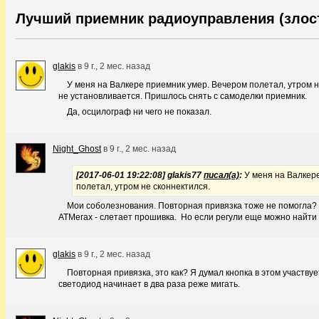
Лучший приемник радиоуправления (злостн
glakis
в
9 г., 2 мес. назад
У меня на Валкере приемник умер. Вечером полетал, утром н
не установливается. Пришлось снять с самоделки приемник.
Да, осцилограф ни чего не показал.
Night_Ghost
в
9 г., 2 мес. назад
[2017-06-01 19:22:08] glakis77
писал(а)
:
У меня на Валкер
полетал, утром не сконнектился.
Мои соболезнования. Повторная привязка тоже не помогла? Т
АТМегах - слетает прошивка. Но если регули еще можно найти
glakis
в
9 г., 2 мес. назад
Повторная привязка, это как? Я думал кнопка в этом участву
светодиод начинает в два раза реже мигать.