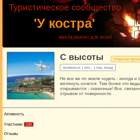
Туристическое сообщество
'У костра'
места хватит для всех!
С высоты
Открытая групп
активность
1 мес., 1 нед. назад
Не все же по земле ходить - иногда и 
взглянуть хочется. Тем более что вид
открываются - сказочные! Все, связан
отрывом от повернности.
Активность
Участники
133
Отзывы