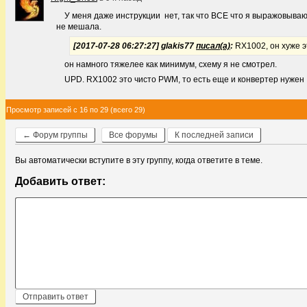
У меня даже инструкции нет, так что ВСЕ что я выражовываю
не мешала.
[2017-07-28 06:27:27] glakis77
писал(а)
:
RX1002, он хуже э
он намного тяжелее как минимум, схему я не смотрел.
UPD. RX1002 это чисто PWM, то есть еще и конвертер нужен
Просмотр записей с 16 по 29 (всего 29)
← Форум группы
Все форумы
К последней записи
Вы автоматически вступите в эту группу, когда ответите в теме.
Добавить ответ: