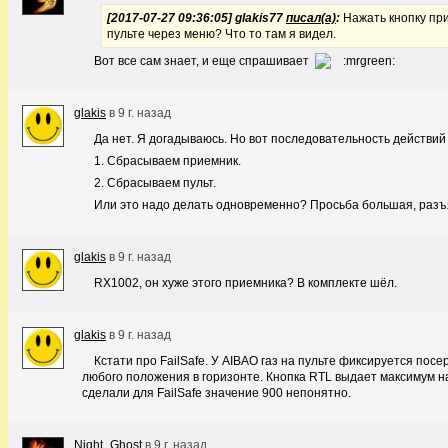
[2017-07-27 09:36:05] glakis77
писал(а)
:
Нажать кнопку пр
пульте через меню? Что то там я видел.
Вот все сам знает, и еще спрашивает
glakis
в
9 г. назад
Да нет. Я догадываюсь. Но вот последовательность действий 
1. Сбрасываем приемник.
2. Сбрасываем пульт.
Или это надо делать одновременно? Просьба большая, разъ
glakis
в
9 г. назад
RX1002, он хуже этого приемника? В комплекте шёл.
glakis
в
9 г. назад
Кстати про FailSafe. У AIBAO газ на пульте фиксируется посер
любого положения в горизонте. Кнопка RTL выдает максимум н
сделали для FailSafe значение 900 непонятно.
Night_Ghost
в
9 г. назад