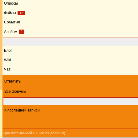
Опросы
Файлы
12
События
Альбом
2
Форум
Блог
Wiki
Чат
Ответить
Все форумы
Этот форум
К последней записи
Просмотр записей с 16 по 29 (всего 29)