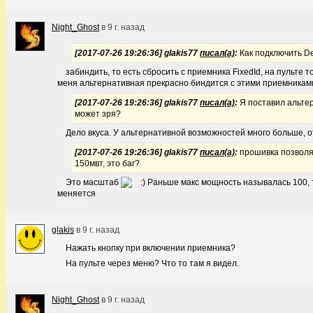
Night_Ghost
в
9 г. назад
[2017-07-26 19:26:36] glakis77
писал(а)
:
Как подключить De
забиндить, то есть сбросить с приемника FixedId, на пульте т
меня альтернативная прекрасно биндится с этими приемникам
[2017-07-26 19:26:36] glakis77
писал(а)
:
Я поставил альтер
может зря?
Дело вкуса. У альтернативной возможностей много больше, о
[2017-07-26 19:26:36] glakis77
писал(а)
:
прошивка позволя
150мвт, это баг?
Это масштаб
Раньше макс мощность называлась 100, т
меняется
glakis
в
9 г. назад
Нажать кнопку при включении приемника?
На пульте через меню? Что то там я видел.
Night_Ghost
в
9 г. назад