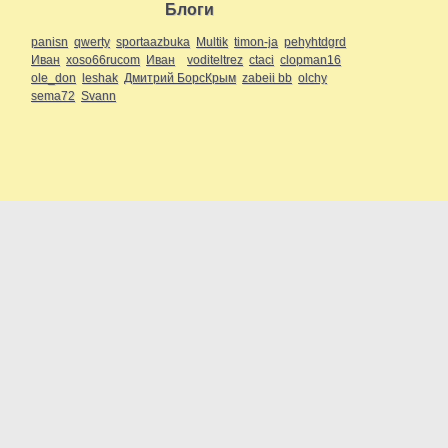
Блоги
panisn
qwerty
sportaazbuka
Multik
timon-ja
pehyhtdgrd
Иван
xoso66rucom
Иван
voditeltrez
ctaci
clopman16
ole_don
leshak
Дмитрий БорсКрым
zabeii bb
olchy
sema72
Svann