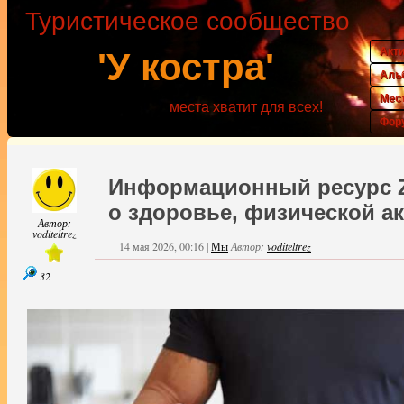
Туристическое сообщество
Акт
'У костра'
Аль
Мес
места хватит для всех!
Фор
Информационный ресурс Zd
о здоровье, физической а
Автор:
voditeltrez
14 мая 2026, 00:16
|
Мы
Автор:
voditeltrez
32