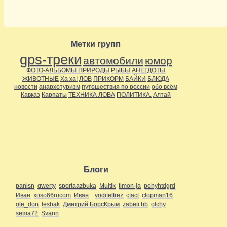
Метки групп
gps-треки
автомобили
юмор
ФОТО-АЛЬБОМЫ:ПРИРОДЫ
РЫБЫ
АНЕГДОТЫ
ЖИВОТНЫЕ
Ха ха!
ЛОВ
ПРИКОРМ
БАЙКИ
БЛЮДА
новости
анархотуризм
путешествия по россии
обо всём
Кавказ
Карпаты
ТЕХНИКА ЛОВА
ПОЛИТИКА.
Алтай
Блоги
panisn
qwerty
sportaazbuka
Multik
timon-ja
pehyhtdgrd
Иван
xoso66rucom
Иван
voditeltrez
ctaci
clopman16
ole_don
leshak
Дмитрий БорсКрым
zabeii bb
olchy
sema72
Svann