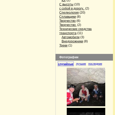
Юг
(2)
С высоты
(10)
с собой в дорогу..
(2)
Спелеология
(20)
Сплавщики
(8)
Творчество
(6)
Творчество.
(2)
Технические средства
транспорта
(11)
Автомобили
(3)
Внедорожники
(8)
Треки
(1)
Фотографии
лучшие
последние
случайные