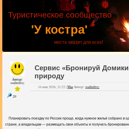
Туристическое сообщество
'У костра'
места хватит для всех!
Сервис «Бронируй Домики»:
природу
Автор:
voditeltrez
16 мая 2026, 21:22
|
Мы
Автор:
voditeltrez
20
Планировать поездку по России проще, когда нужное жильё собрано в 
стране, а владельцам — размещать свои объекты и получать бронирования