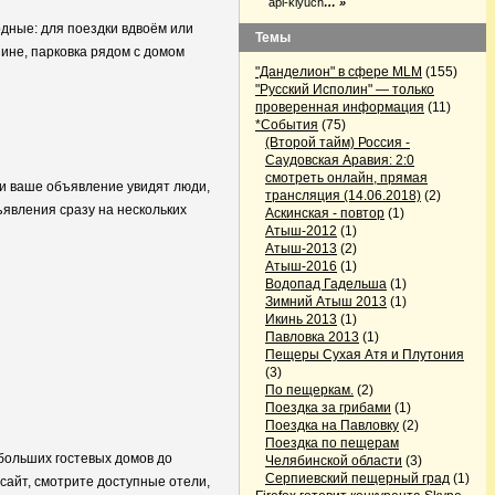
api-klyuch
… »
дные: для поездки вдвоём или
Темы
ине, парковка рядом с домом
"Данделион" в сфере MLM
(155)
"Русский Исполин" — только
проверенная информация
(11)
*События
(75)
(Второй тайм) Россия -
Саудовская Аравия: 2:0
смотреть онлайн, прямая
ии ваше объявление увидят люди,
трансляция (14.06.2018)
(2)
явления сразу на нескольких
Аскинская - повтор
(1)
Атыш-2012
(1)
Атыш-2013
(2)
Атыш-2016
(1)
Водопад Гадельша
(1)
Зимний Атыш 2013
(1)
Икинь 2013
(1)
Павловка 2013
(1)
Пещеры Сухая Атя и Плутония
(3)
По пещеркам.
(2)
Поездка за грибами
(1)
Поездка на Павловку
(2)
Поездка по пещерам
больших гостевых домов до
Челябинской области
(3)
Серпиевский пещерный град
(1)
сайт, смотрите доступные отели,