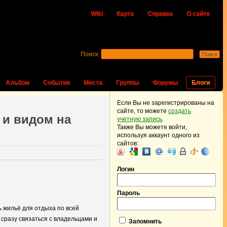
Wiki
Карта
Справка
О сайте
Поиск:
Альбом
События
Места
Группы
Форумы
Блоги
Если Вы не зарегистрированы на
сайте, то можете
создать
 и видом на
учетную запись
.
Также Вы можете войти,
используя аккаунт одного из
сайтов:
Логин
Пароль
 жильё для отдыха по всей
 сразу связаться с владельцами и
Запомнить