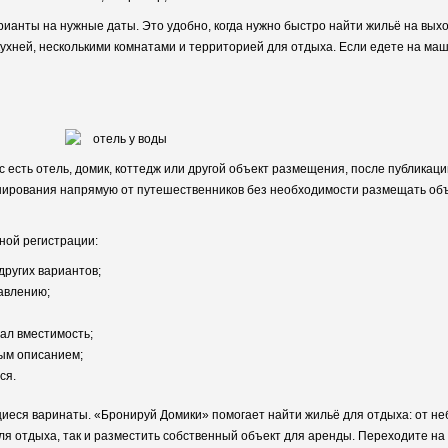
ианты на нужные даты. Это удобно, когда нужно быстро найти жильё на выхо
ухней, несколькими комнатами и территорией для отдыха. Если едете на маш
с есть отель, домик, коттедж или другой объект размещения, после публикац
онирования напрямую от путешественников без необходимости размещать объ
ной регистрации:
других вариантов;
равлению;
мал вместимость;
ным описанием;
ся.
иеся варинаты. «Бронируй Домики» помогает найти жильё для отдыха: от не
ля отдыха, так и разместить собственный объект для аренды. Переходите на 