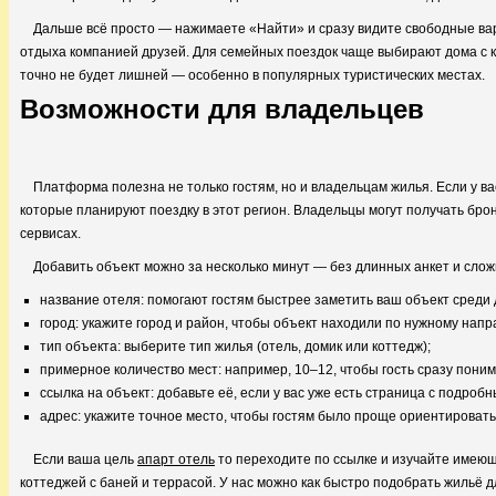
Дальше всё просто — нажимаете «Найти» и сразу видите свободные вар
отдыха компанией друзей. Для семейных поездок чаще выбирают дома с к
точно не будет лишней — особенно в популярных туристических местах.
Возможности для владельцев
Платформа полезна не только гостям, но и владельцам жилья. Если у ва
которые планируют поездку в этот регион. Владельцы могут получать бр
сервисах.
Добавить объект можно за несколько минут — без длинных анкет и слож
название отеля: помогают гостям быстрее заметить ваш объект среди 
город: укажите город и район, чтобы объект находили по нужному нап
тип объекта: выберите тип жилья (отель, домик или коттедж);
примерное количество мест: например, 10–12, чтобы гость сразу пони
ссылка на объект: добавьте её, если у вас уже есть страница с подроб
адрес: укажите точное место, чтобы гостям было проще ориентировать
Если ваша цель
апарт отель
то переходите по ссылке и изучайте имеющ
коттеджей с баней и террасой. У нас можно как быстро подобрать жильё д