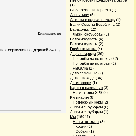
Firefox готовит конкурента Skype
(1)
GPS-треки с интернета
(1)
Альпинизм
(5)
Аптечка и первая помощь
(1)
Байки Семена Воваблина
(2)
Барахолка
(12)
Комментариев нет
Лыжи, сноуборды
(1)
Велосипедисты
(4)
Велосипедисты
(2)
Грибные места
(4)
га с сервисной поддержкой 24/7
→
Дары природы
(36)
По грибы да по ягоды
(32)
По грибы да по ягоды
(1)
Рыбалка
(2)
Дела семейные
(2)
Дети в походе
(36)
Дикие звери
(1)
Карты и навигация
(3)
Навигаторы GPS
(2)
Кулинария
(8)
Подножный корм
(2)
Лыжи и сноуборды
(6)
Лыжи и сноуборды
(1)
Мы
(16047)
Наши питомцы
(3)
Кошки
(2)
Собаки
(1)