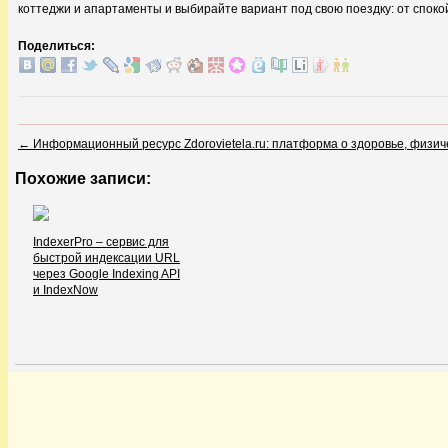
коттеджи и апартаменты и выбирайте вариант под свою поездку: от спок
Поделиться:
←
Информационный ресурс Zdorovietela.ru: платформа о здоровье, физич
Похожие записи:
IndexerPro – сервис для
быстрой индексации URL
через Google Indexing API
и IndexNow