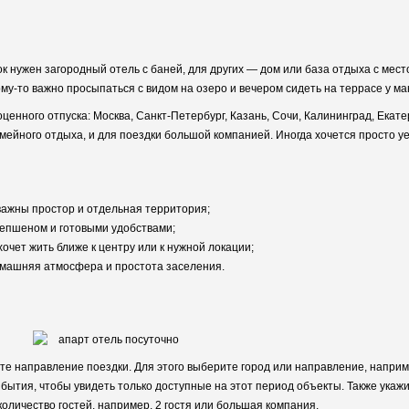
к нужен загородный отель с баней, для других — дом или база отдыха с мест
ому-то важно просыпаться с видом на озеро и вечером сидеть на террасе у ма
енного отпуска: Москва, Санкт-Петербург, Казань, Сочи, Калининград, Екате
мейного отдыха, и для поездки большой компанией. Иногда хочется просто уе
 важны простор и отдельная территория;
есепшеном и готовыми удобствами;
очет жить ближе к центру или к нужной локации;
домашняя атмосфера и простота заселения.
те направление поездки. Для этого выберите город или направление, наприм
бытия, чтобы увидеть только доступные на этот период объекты. Также укажи
количество гостей, например, 2 гостя или большая компания.