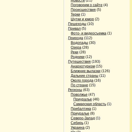
Новости
(21)
Поговорим о сайте
(4)
Происшествия
(5)
Терки
(1)
Шутки и юмор
(2)
Пешеходы
(10)
Привал
(5)
Фото- и видеосъемка
(1)
Природа
(112)
Водопады
(30)
Озера
(28)
Реки
(28)
Родники
(12)
Путешествия
(193)
Анархотуризм
(15)
Ближние вылазки
(126)
Дальние страны
(11)
Около города
(16)
По стране
(15)
Регионы
(63)
Поволжье
(47)
Приуралье
(46)
Самарская область
(1)
Прибалтика
(1)
Приуралье
(8)
Северо-Запад
(1)
Сибирь
(1)
Украина
(2)