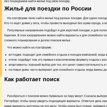
без посредников найти жильё под свою поездку.
Жильё для поездки по России
На платформе легко найти жильё под разные поездки. Для одних поездо
Кто-то ищет домик у леса, чтобы провести выходные без шума города, а к
Популярные направления подойдут и для короткой поездки, и для полноц
Карелия. В этих направлениях можно найти варианты и для спокойного се
сложного планирования и долгих поисков жилья.
Что можно найти на платформе:
коттеджи: подходят для семейного отдыха и поездок компанией, когда
отели: подойдут тем, кто привык к классическому формату отдыха с р
апартаменты: хороший выбор для тех, кто ценит самостоятельность и х
гостевые дома: часто выбирают для спокойного отдыха, когда важны 
Как работает поиск
Разобраться с поиском можно буквально за пару минут. Сначала выбери
Петербург, чтобы сразу увидеть подходящие варианты. Отметьте день при
какие варианты доступны на эти даты. Чтобы поиск был точнее, добавьте 