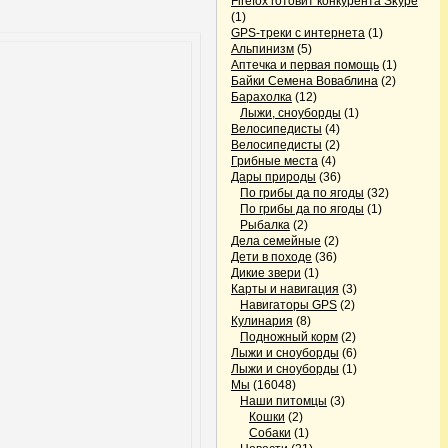
Firefox готовит конкурента Skype
(1)
GPS-треки с интернета
(1)
Альпинизм
(5)
Аптечка и первая помощь
(1)
Байки Семена Воваблина
(2)
Барахолка
(12)
Лыжи, сноуборды
(1)
Велосипедисты
(4)
Велосипедисты
(2)
Грибные места
(4)
Дары природы
(36)
По грибы да по ягоды
(32)
По грибы да по ягоды
(1)
Рыбалка
(2)
Дела семейные
(2)
Дети в походе
(36)
Дикие звери
(1)
Карты и навигация
(3)
Навигаторы GPS
(2)
Кулинария
(8)
Подножный корм
(2)
Лыжи и сноуборды
(6)
Лыжи и сноуборды
(1)
Мы
(16048)
Наши питомцы
(3)
Кошки
(2)
Собаки
(1)