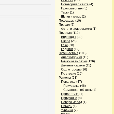
Новости
(21)
Поговорим о сайте
(4)
Происшествия
(5)
Терки
(1)
Шутки и юмор
(2)
Пешеходы
(10)
Привал
(5)
Фото- и видеосъемка
(1)
Природа
(112)
Водопады
(30)
Озера
(28)
Реки
(28)
Родники
(12)
Путешествия
(193)
Анархотуризм
(15)
Ближние вылазки
(126)
Дальние страны
(11)
Около города
(16)
По стране
(15)
Регионы
(63)
Поволжье
(47)
Приуралье
(46)
Самарская область
(1)
Прибалтика
(1)
Приуралье
(8)
Северо-Запад
(1)
Сибирь
(1)
Украина
(2)