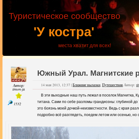
Туристическое сообщество
'У костра'
места хватит для всех!
Южный Урал. Магнитские 
14 мая 2013, 12:37
|
Ближние вылазки
,
Путешествия
Автор:
t
Автор:
timon-ja
В эти выходные наш путь лежал в поселок Магнитка, 
титана. Сами по себе разломы грандиозны: глубиной до 7
1532
это боязнь моей дочкой-неизвестности. Ведь с края разло
подробно всё разглядеть, поедем летом или осенью, но 