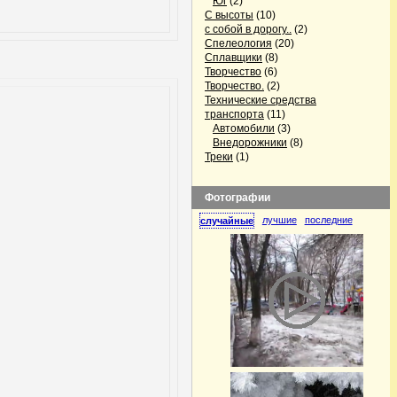
Юг
(2)
С высоты
(10)
с собой в дорогу..
(2)
Спелеология
(20)
Сплавщики
(8)
Творчество
(6)
Творчество.
(2)
Технические средства
транспорта
(11)
Автомобили
(3)
Внедорожники
(8)
Треки
(1)
Фотографии
лучшие
последние
случайные