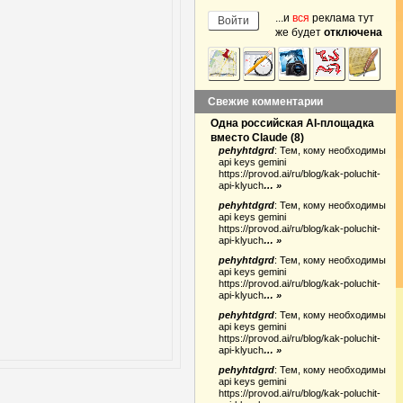
...и
вся
реклама тут
же будет
отключена
Свежие комментарии
Одна российская AI-площадка
вместо Claude
(
8
)
pehyhtdgrd
:
Тем, кому необходимы
api keys gemini
https://provod.ai/ru/blog/kak-poluchit-
api-klyuch
… »
pehyhtdgrd
:
Тем, кому необходимы
api keys gemini
https://provod.ai/ru/blog/kak-poluchit-
api-klyuch
… »
pehyhtdgrd
:
Тем, кому необходимы
api keys gemini
https://provod.ai/ru/blog/kak-poluchit-
api-klyuch
… »
pehyhtdgrd
:
Тем, кому необходимы
api keys gemini
https://provod.ai/ru/blog/kak-poluchit-
api-klyuch
… »
pehyhtdgrd
:
Тем, кому необходимы
api keys gemini
https://provod.ai/ru/blog/kak-poluchit-