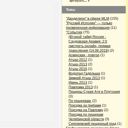
api-klyuch
… »
Темы
"Данделион" в сфере MLM
(155)
"Русский Исполин" — только
проверенная информация
(11)
*События
(75)
(Второй тайм) Россия -
Саудовская Аравия: 2:0
смотреть онлайн, прямая
трансляция (14.06.2018)
(2)
Аскинская - повтор
(1)
Атыш-2012
(1)
Атыш-2013
(2)
Атыш-2016
(1)
Водопад Гадельша
(1)
Зимний Атыш 2013
(1)
Икинь 2013
(1)
Павловка 2013
(1)
Пещеры Сухая Атя и Плутония
(3)
По пещеркам.
(2)
Поездка за грибами
(1)
Поездка на Павловку
(2)
Поездка по пещерам
Челябинской области
(3)
Серпиевский пещерный град
(1)