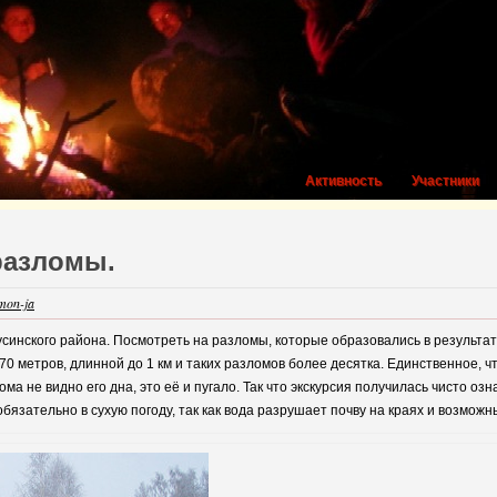
Активность
Участники
разломы.
imon-ja
Кусинского района. Посмотреть на разломы, которые образовались в результ
0 метров, длинной до 1 км и таких разломов более десятка. Единственное, ч
ма не видно его дна, это её и пугало. Так что экскурсия получилась чисто оз
обязательно в сухую погоду, так как вода разрушает почву на краях и возмож