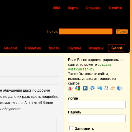
Wiki
Карта
Справка
О сайте
Поиск:
Альбом
События
Места
Группы
Форумы
Блоги
Если Вы не зарегистрированы на
сайте, то можете
создать
учетную запись
.
Также Вы можете войти,
используя аккаунт одного из
сайтов:
ате обрушения шахт по добыче
то не дало их разглядеть подробно,
Логин
накомительная. А вот чтоб более
ны обрушения.
Пароль
Запомнить