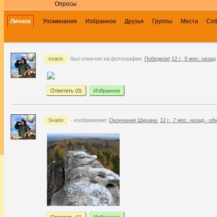
Опросы
Личное
Упоминания
Избранное
Друзья
Группы
Места
Со
svann
был отмечен на фотографии:
Победили!
12 г., 5 мес. назад
Ответить (
0
)
Избранное
Svann
- изображение:
Окончание Шихана.
12 г., 7 мес. назад
·
обн
Ответить (
1
)
Избранное