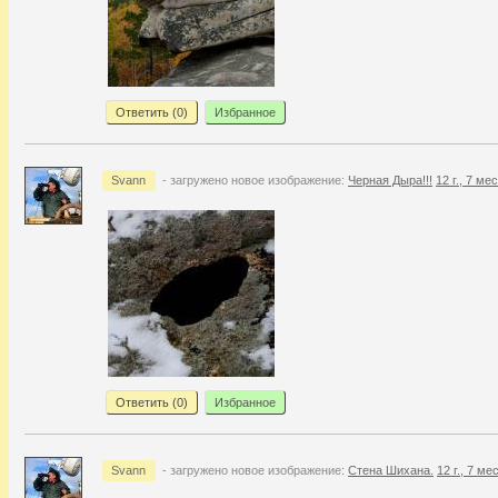
Ответить (
0
)
Избранное
Svann
- загружено новое изображение:
Черная Дыра!!!
12 г., 7 ме
Ответить (
0
)
Избранное
Svann
- загружено новое изображение:
Стена Шихана.
12 г., 7 ме