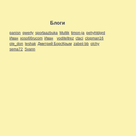
Блоги
panisn
qwerty
sportaazbuka
Multik
timon-ja
pehyhtdgrd
Иван
xoso66rucom
Иван
voditeltrez
ctaci
clopman16
ole_don
leshak
Дмитрий БорсКрым
zabeii bb
olchy
sema72
Svann