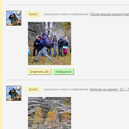
Svann
- загружено новое изображение:
Пролетающая маршрутка!
Ответить (
0
)
Избранное
Svann
- загружено новое изображение:
Березки на камнях.
12 г.,