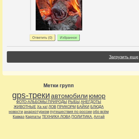
Ответить (
0
)
Избранное
Загрузить еще
Метки групп
gps-треки
автомобили
юмор
ФОТО-АЛЬБОМЫ:ПРИРОДЫ
РЫБЫ
АНЕГДОТЫ
ЖИВОТНЫЕ
Ха ха!
ЛОВ
ПРИКОРМ
БАЙКИ
БЛЮДА
новости
анархотуризм
путешествия по россии
обо всём
Кавказ
Карпаты
ТЕХНИКА ЛОВА
ПОЛИТИКА.
Алтай