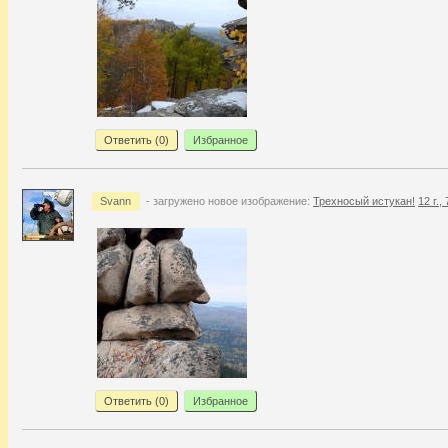
Ответить (
0
)
Избранное
Svann
- загружено новое изображение:
Трехносый истукан!
12 г.,
Ответить (
0
)
Избранное