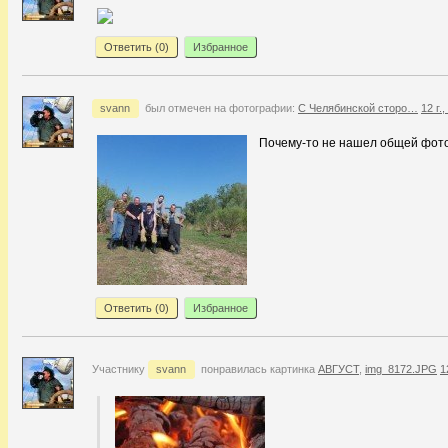
Ответить (
0
)
Избранное
svann
был отмечен на фотографии:
С Челябинской сторо…
12 г.
Почему-то не нашел общей фот
Ответить (
0
)
Избранное
Участнику
svann
понравилась картинка
АВГУСТ
,
img_8172.JPG
1