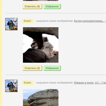
Ответить (
0
)
Избранное
Svann
- загружено новое изображение:
Взгляд инопланетянина...
Ответить (
0
)
Избранное
Svann
- загружено новое изображение:
Южанин в кепке.
12 г., 7 