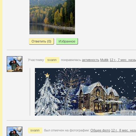
Ответить (
0
)
Избранное
Участнику
svann
понравилась
активность
Multik
12 г., 7 мес. наза
svann
был отмечен на фотографии:
Общее фото
12 г., 8 мес. наз