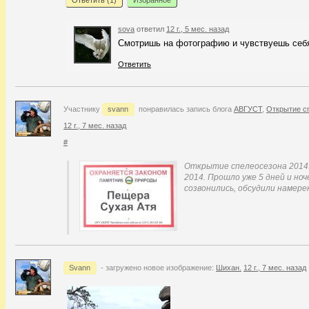
sova
ответил
12 г., 5 мес. назад
Смотришь на фотографию и чувствуешь себя
Ответить
Участнику
svann
понравилась запись блога
АВГУСТ
,
Открытие с
12 г., 7 мес. назад
#
Открытие спелеосезона 2014.
2014. Прошло уже 5 дней и ноч
созвонились, обсудили намере
Svann
- загружено новое изображение:
Шихан.
12 г., 7 мес. назад