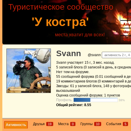
Туристическое сообщество
Акт
'У костра'
Аль
Мес
места хватит для всех!
Фор
Svann
@svann
активность 2 г., 4
Svann
участвует
15 г., 3 мес. назад
.
5
записей блога (0 записей в день, в средне
Нет
тем на форуме.
55
сообщений форума (0.01 сообщений в ден
19
комментариев блогов (0 комментарий в де
Звезды: 61 у записей блога, 148 у фотографи
высказываний
Оценка сообщений форума:
1 пунктов
Профиль:
38%
Общий рейтинг: 8.55
Друзья
Места
Группы
События
19
0
10
5
Активность