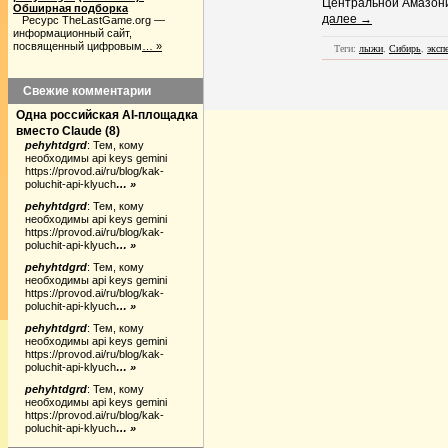
Центральной Амазони
Обширная подборка
далее →
Ресурс TheLastGame.org —
информационный сайт,
посвященный цифровым
… »
Теги:
лыжи
,
Сибирь
,
эксп
Свежие комментарии
Одна российская AI-площадка
вместо Claude
(
8
)
pehyhtdgrd
:
Тем, кому
необходимы api keys gemini
https://provod.ai/ru/blog/kak-
poluchit-api-klyuch
… »
pehyhtdgrd
:
Тем, кому
необходимы api keys gemini
https://provod.ai/ru/blog/kak-
poluchit-api-klyuch
… »
pehyhtdgrd
:
Тем, кому
необходимы api keys gemini
https://provod.ai/ru/blog/kak-
poluchit-api-klyuch
… »
pehyhtdgrd
:
Тем, кому
необходимы api keys gemini
https://provod.ai/ru/blog/kak-
poluchit-api-klyuch
… »
pehyhtdgrd
:
Тем, кому
необходимы api keys gemini
https://provod.ai/ru/blog/kak-
poluchit-api-klyuch
… »