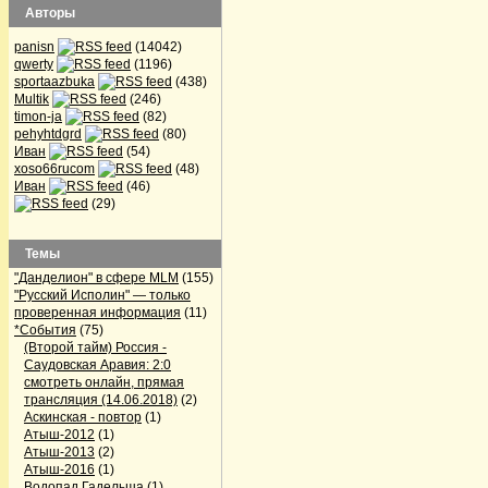
Авторы
panisn
(14042)
qwerty
(1196)
sportaazbuka
(438)
Multik
(246)
timon-ja
(82)
pehyhtdgrd
(80)
Иван
(54)
xoso66rucom
(48)
Иван
(46)
(29)
Темы
"Данделион" в сфере MLM
(155)
"Русский Исполин" — только
проверенная информация
(11)
*События
(75)
(Второй тайм) Россия -
Саудовская Аравия: 2:0
смотреть онлайн, прямая
трансляция (14.06.2018)
(2)
Аскинская - повтор
(1)
Атыш-2012
(1)
Атыш-2013
(2)
Атыш-2016
(1)
Водопад Гадельша
(1)