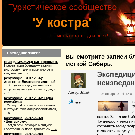
Туристическое сообщество
Акт
'У костра'
Аль
Мес
места хватит для всех!
Фор
Последние записи
Вы смотрите записи бл
Иван
(01.08.2026): Как оформить
меткой Сибирь.
Презентация бренда — важный
инструмент для маркетологов и
Экспедици
владельцев
… »
pehyhtdgrd
(31.07.2026):
неизведан
Агентство Bestescort: элитный
В случае когда для значимой
встречи нужна уверенно ведущая
Автор:
Multik
26 января 2015, 18:07 
себя
… »
pehyhtdgrd
(29.07.2026): Одна
российская
О
1008
Сегодня AI становится важным
"
инструментом для разработчиков,
р
… »
центре Западной Сиби
pehyhtdgrd
(29.07.2026):
Труднодоступность и
«Центурион»:
Когда речь заходит о защите
сохранить этому гео
собственных прав, грамотном
… »
комплексы, не уступ
pehyhtdgrd
(29.07.2026):