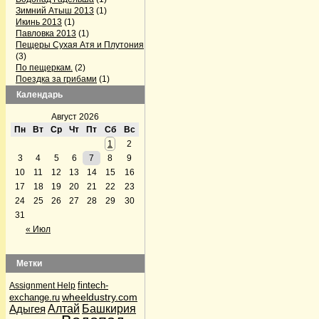
Зимний Атыш 2013
(1)
Икинь 2013
(1)
Павловка 2013
(1)
Пещеры Сухая Атя и Плутония
(3)
По пещеркам.
(2)
Поездка за грибами
(1)
Поездка на Павловку
(2)
Календарь
Поездка по пещерам
Челябинской области
(3)
Август 2026
Серпиевский пещерный град
Пн
Вт
Ср
Чт
Пт
Сб
Вс
(1)
1
2
Firefox готовит конкурента Skype
3
4
5
6
7
8
9
(1)
GPS-треки с интернета
(1)
10
11
12
13
14
15
16
Альпинизм
(5)
17
18
19
20
21
22
23
Аптечка и первая помощь
(1)
24
25
26
27
28
29
30
Байки Семена Воваблина
(2)
31
Барахолка
(12)
Лыжи, сноуборды
(1)
« Июл
Велосипедисты
(4)
Велосипедисты
(2)
Грибные места
(4)
Метки
Дары природы
(36)
По грибы да по ягоды
(32)
fintech-
Assignment Help
По грибы да по ягоды
(1)
wheeldustry.com
exchange.ru
Рыбалка
(2)
Адыгея
Алтай
Башкирия
Дела семейные
(2)