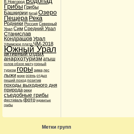
Водопад
В.Новгород
Дети в походе
(36)
Грибы
Грибы
Дикие звери
(1)
Озеро
Башкирии
Китай
Карты и навигация
(3)
Пещера
Река
Навигаторы GPS
(2)
Родники
Россия
Кулинария
(8)
Северный
Сим
Средний Урал
Подножный корм
(2)
Урал
Станислав
Лыжи и сноуборды
(6)
Кондрашов
Урал
Лыжи и сноуборды
(1)
Мы
(16047)
ЧМ-2018
Уфимское плато
Южный Урал
Наши питомцы
(3)
Кошки
(2)
активный отдых
Собаки
(1)
анархотуризм
атыш
Новости
(21)
голов обзор матч
горный
Поговорим о сайте
горы
(4)
зима
туризм
лес
Происшествия
(5)
лыжи
осень
отдых
море
Терки
(1)
пеший поход
позитив
Шутки и юмор
(2)
походы выходного дня
Пешеходы
(10)
природа
реки
Привал
(5)
съедобные грибы
Фото- и видеосъемка
(1)
фото
Природа
фестиваль
(112)
ядовитые
Водопады
(30)
грибы
Озера
(28)
Реки
(28)
Родники
(12)
Путешествия
(193)
Метки групп
Анархотуризм
(15)
Ближние вылазки
(126)