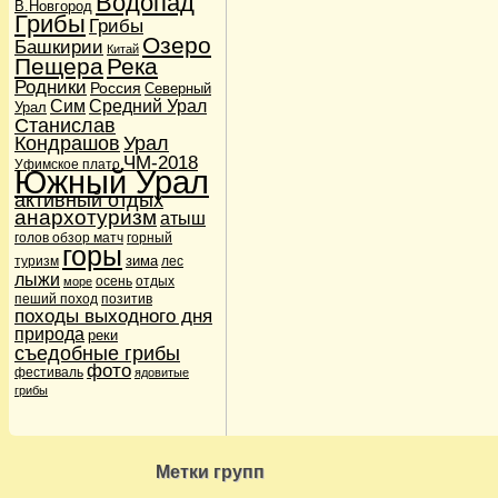
Водопад
В.Новгород
Дети в походе
(36)
Грибы
Грибы
Дикие звери
(1)
Озеро
Башкирии
Китай
Карты и навигация
(3)
Пещера
Река
Навигаторы GPS
(2)
Родники
Россия
Кулинария
(8)
Северный
Сим
Средний Урал
Подножный корм
(2)
Урал
Станислав
Лыжи и сноуборды
(6)
Кондрашов
Урал
Лыжи и сноуборды
(1)
Мы
(16048)
ЧМ-2018
Уфимское плато
Южный Урал
Наши питомцы
(3)
Кошки
(2)
активный отдых
Собаки
(1)
анархотуризм
атыш
Новости
(21)
голов обзор матч
горный
Поговорим о сайте
горы
(4)
зима
туризм
лес
Происшествия
(5)
лыжи
осень
отдых
море
Терки
(1)
пеший поход
позитив
Шутки и юмор
(2)
походы выходного дня
Пешеходы
(10)
природа
реки
Привал
(5)
съедобные грибы
Фото- и видеосъемка
(1)
фото
Природа
фестиваль
(112)
ядовитые
Водопады
(30)
грибы
Озера
(28)
Реки
(28)
Родники
(12)
Путешествия
(193)
Метки групп
Анархотуризм
(15)
Ближние вылазки
(126)