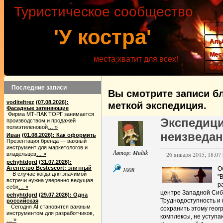
Туристическое сообщество
Акт
'У костра'
Аль
Мес
места хватит для всех!
Фор
Последние записи
Вы смотрите записи бл
voditeltrez
(07.08.2026):
меткой экспедиция.
Фасадные затеняющие
Фирма МТ-ПАК ТОРГ занимается
Экспедици
производством и продажей
полиэтиленовой
… »
неизведан
Иван
(01.08.2026): Как оформить
Презентация бренда — важный
инструмент для маркетологов и
Автор:
Multik
26 января 2015, 18:07 
владельцев
… »
pehyhtdgrd
(31.07.2026):
Агентство Bestescort: элитный
О
1008
В случае когда для значимой
"
встречи нужна уверенно ведущая
р
себя
… »
центре Западной Сиби
pehyhtdgrd
(29.07.2026): Одна
Труднодоступность и
российская
Сегодня AI становится важным
сохранить этому гео
инструментом для разработчиков,
комплексы, не уступ
… »