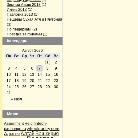
Зимний Атыш 2013
(1)
Икинь 2013
(1)
Павловка 2013
(1)
Пещеры Сухая Атя и Плутония
(3)
По пещеркам.
(2)
Поездка за грибами
(1)
Поездка на Павловку
(2)
Календарь
Поездка по пещерам
Челябинской области
(3)
Август 2026
Серпиевский пещерный град
Пн
Вт
Ср
Чт
Пт
Сб
Вс
(1)
1
2
Firefox готовит конкурента Skype
3
4
5
6
7
8
9
(1)
GPS-треки с интернета
(1)
10
11
12
13
14
15
16
Альпинизм
(5)
17
18
19
20
21
22
23
Аптечка и первая помощь
(1)
24
25
26
27
28
29
30
Байки Семена Воваблина
(2)
31
Барахолка
(12)
Лыжи, сноуборды
(1)
« Июл
Велосипедисты
(4)
Велосипедисты
(2)
Грибные места
(4)
Метки
Дары природы
(36)
По грибы да по ягоды
(32)
fintech-
Assignment Help
По грибы да по ягоды
(1)
wheeldustry.com
exchange.ru
Рыбалка
(2)
Адыгея
Алтай
Башкирия
Дела семейные
(2)