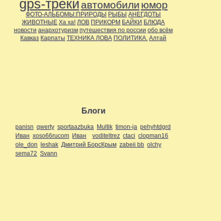
gps-треки
автомобили
юмор
Дальние страны
(11)
ФОТО-АЛЬБОМЫ:ПРИРОДЫ
РЫБЫ
АНЕГДОТЫ
Около города
(16)
ЖИВОТНЫЕ
Ха ха!
ЛОВ
ПРИКОРМ
БАЙКИ
БЛЮДА
По стране
(15)
новости
анархотуризм
путешествия по россии
обо всём
Регионы
(63)
Кавказ
Карпаты
ТЕХНИКА ЛОВА
ПОЛИТИКА.
Алтай
Поволжье
(47)
Приуралье
(46)
Самарская область
(1)
Прибалтика
(1)
Приуралье
(8)
Северо-Запад
(1)
Сибирь
(1)
Украина
(2)
Юг
(2)
С высоты
(10)
Блоги
с собой в дорогу..
(2)
Спелеология
(20)
panisn
qwerty
sportaazbuka
Multik
timon-ja
pehyhtdgrd
Сплавщики
(8)
Иван
xoso66rucom
Иван
voditeltrez
ctaci
clopman16
Творчество
(6)
ole_don
leshak
Дмитрий БорсКрым
zabeii bb
olchy
Творчество.
(2)
sema72
Svann
Технические средства
транспорта
(11)
Автомобили
(3)
Внедорожники
(8)
Треки
(1)