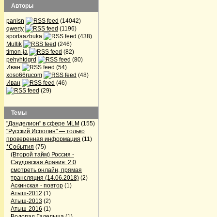
Авторы
panisn
(14042)
qwerty
(1196)
sportaazbuka
(438)
Multik
(246)
timon-ja
(82)
pehyhtdgrd
(80)
Иван
(54)
xoso66rucom
(48)
Иван
(46)
(29)
Темы
"Данделион" в сфере MLM
(155)
"Русский Исполин" — только
проверенная информация
(11)
*События
(75)
(Второй тайм) Россия -
Саудовская Аравия: 2:0
смотреть онлайн, прямая
трансляция (14.06.2018)
(2)
Аскинская - повтор
(1)
Атыш-2012
(1)
Атыш-2013
(2)
Атыш-2016
(1)
Водопад Гадельша
(1)