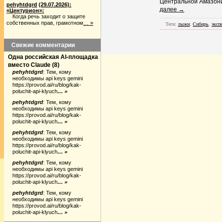
Центральной Амазони
pehyhtdgrd
(29.07.2026):
далее →
«Центурион»:
Когда речь заходит о защите
собственных прав, грамотном
… »
Теги:
лыжи
,
Сибирь
,
эксп
Свежие комментарии
Одна российская AI-площадка
вместо Claude
(
8
)
pehyhtdgrd
:
Тем, кому
необходимы api keys gemini
https://provod.ai/ru/blog/kak-
poluchit-api-klyuch
… »
pehyhtdgrd
:
Тем, кому
необходимы api keys gemini
https://provod.ai/ru/blog/kak-
poluchit-api-klyuch
… »
pehyhtdgrd
:
Тем, кому
необходимы api keys gemini
https://provod.ai/ru/blog/kak-
poluchit-api-klyuch
… »
pehyhtdgrd
:
Тем, кому
необходимы api keys gemini
https://provod.ai/ru/blog/kak-
poluchit-api-klyuch
… »
pehyhtdgrd
:
Тем, кому
необходимы api keys gemini
https://provod.ai/ru/blog/kak-
poluchit-api-klyuch
… »