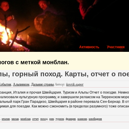
Активность
Участники
огов с меткой монблан.
пы, горный поход. Карты, отчет о по
События
,
Альпинизм
,
Дальние страны
Автор:
kovrik-super
ранция, Италия и прочая Швейцария. Туризм и Альпы Отчет о поездке. Немно
еализовали культурную программу, и завершили релаксом на Тирренском мо
альный парк Гран Парадизо, Швейцария в районе перевала Сен-Бернар. В от
мая для поездки. Как можно сэкономить (в пределах разумного) тоже описан
,
италия
,
милан
,
монблан
,
отчет
,
поход
,
рим
,
туризм
,
франция
,
шамони
,
швейцария