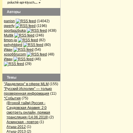
poluchit-api-klyuch
… »
Авторы
panisn
(14042)
qwerty
(1196)
sportaazbuka
(438)
Multik
(246)
timon-ja
(82)
pehyhtdgrd
(80)
Иван
(54)
xoso66rucom
(48)
Иван
(46)
(29)
Темы
"Данделион" в сфере MLM
(155)
"Русский Исполин" — только
проверенная информация
(11)
*События
(75)
(Второй тайм) Россия -
Саудовская Аравия: 2:0
смотреть онлайн, прямая
трансляция (14.06.2018)
(2)
Аскинская - повтор
(1)
Атыш-2012
(1)
Атыш-2013
(2)