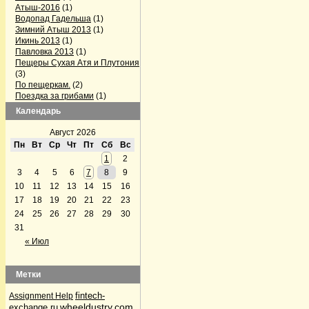
Атыш-2016
(1)
Водопад Гадельша
(1)
Зимний Атыш 2013
(1)
Икинь 2013
(1)
Павловка 2013
(1)
Пещеры Сухая Атя и Плутония
(3)
По пещеркам.
(2)
Поездка за грибами
(1)
Поездка на Павловку
(2)
Календарь
Поездка по пещерам
Челябинской области
(3)
Август 2026
Серпиевский пещерный град
Пн
Вт
Ср
Чт
Пт
Сб
Вс
(1)
1
2
Firefox готовит конкурента Skype
3
4
5
6
7
8
9
(1)
GPS-треки с интернета
(1)
10
11
12
13
14
15
16
Альпинизм
(5)
17
18
19
20
21
22
23
Аптечка и первая помощь
(1)
24
25
26
27
28
29
30
Байки Семена Воваблина
(2)
31
Барахолка
(12)
Лыжи, сноуборды
(1)
« Июл
Велосипедисты
(4)
Велосипедисты
(2)
Грибные места
(4)
Метки
Дары природы
(36)
По грибы да по ягоды
(32)
fintech-
Assignment Help
По грибы да по ягоды
(1)
wheeldustry.com
exchange.ru