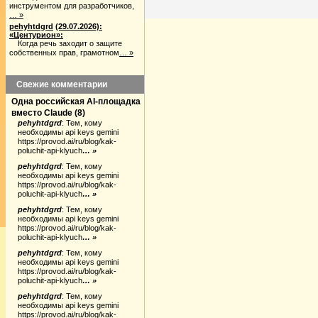
инструментом для разработчиков,
… »
pehyhtdgrd
(29.07.2026):
«Центурион»:
Когда речь заходит о защите
собственных прав, грамотном
… »
Свежие комментарии
Одна российская AI-площадка
вместо Claude
(
8
)
pehyhtdgrd
:
Тем, кому
необходимы api keys gemini
https://provod.ai/ru/blog/kak-
poluchit-api-klyuch
… »
pehyhtdgrd
:
Тем, кому
необходимы api keys gemini
https://provod.ai/ru/blog/kak-
poluchit-api-klyuch
… »
pehyhtdgrd
:
Тем, кому
необходимы api keys gemini
https://provod.ai/ru/blog/kak-
poluchit-api-klyuch
… »
pehyhtdgrd
:
Тем, кому
необходимы api keys gemini
https://provod.ai/ru/blog/kak-
poluchit-api-klyuch
… »
pehyhtdgrd
:
Тем, кому
необходимы api keys gemini
https://provod.ai/ru/blog/kak-