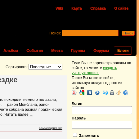
Wiki
Карта
Справка
О сайте
Поиск:
Альбом
События
Места
Группы
Форумы
Блоги
Если Вы не зарегистрированы на
Сортировка:
сайте, то можете
создать
учетную запись
.
ездке
Также Вы можете войти,
используя аккаунт одного из
сайтов:
го походили, немного полазали,
Логин
ре. район Монблана, район
чете собрана разная практическая
о.
Читать далее →
Пароль
Комментариев нет
Запомнить