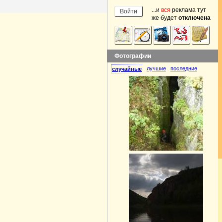
...и
вся
реклама тут
же будет
отключена
Фотографии
лучшие
последние
случайные