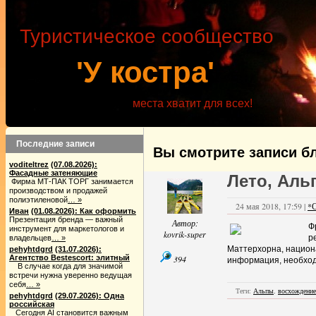
Туристическое сообщество
'У костра'
места хватит для всех!
Последние записи
Вы смотрите записи бл
voditeltrez
(07.08.2026):
Фасадные затеняющие
Лето, Аль
Фирма МТ-ПАК ТОРГ занимается
производством и продажей
полиэтиленовой
… »
24 мая 2018, 17:59 |
*
Иван
(01.08.2026): Как оформить
Презентация бренда — важный
Автор:
Ф
инструмент для маркетологов и
kovrik-super
р
владельцев
… »
Маттерхорна, национ
pehyhtdgrd
(31.07.2026):
Агентство Bestescort: элитный
394
информация, необходи
В случае когда для значимой
встречи нужна уверенно ведущая
себя
… »
Теги:
Альпы
,
восхождение
pehyhtdgrd
(29.07.2026): Одна
российская
Сегодня AI становится важным