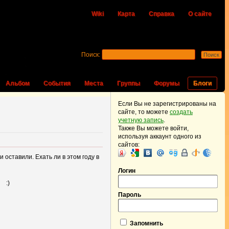
Wiki
Карта
Справка
О сайте
Поиск:
Альбом
События
Места
Группы
Форумы
Блоги
Если Вы не зарегистрированы на
сайте, то можете
создать
учетную запись
.
Также Вы можете войти,
используя аккаунт одного из
сайтов:
и оставили. Ехать ли в этом году в
Логин
Пароль
Запомнить