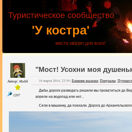
Туристическое сообщество
'У костра'
места хватит для всех!
"Мост! Усохни моя душенька
16 марта 2014, 23:39
|
Ближние вылазки
,
Приуралье
,
Путешест
Автор:
Multik
Дабы дороги разведать решили мы прокатиться до Верх
1207
апреле на водопад или нет...
Сели в машинку, да поехали. Дорога до Архангельског