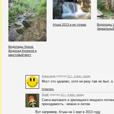
Атыш 2013 и не только
Водопады У
Зеркальный
Водопады Урала:
Водопад Куперля и
карстовый мост
Александр
ответил
12 г., 4 мес. назад
Мост это здорово, хотя ни разу там не был, а
Ответить
Multik
ответил
12 г., 4 мес. назад
Снега маловато и зрелищного мощного потока
проходимость - можно и летом.
Вот например, Атыш на 1 мая в 2013 году