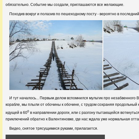
обязательно. Событие мы создали, приглашаются все желающие.
Походив вокруг и полазив по пешеходному посту - вероятно в последний
И тут началось... Первым делом вспомнился мультик про незабвенного Вру
корабле, мы плыли от обочины к обочине, с трудом сохраняя продольный к
0
идущей в 60
в направлении дороги, или с разгону пытающейся воткнуться
приключений обратно к Валентиновке, где нас ждала уже нормальная отт
Видео, снятое трясущимися руками, прилагается.