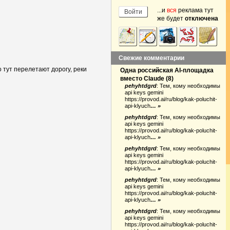
...и
вся
реклама тут
же будет
отключена
Свежие комментарии
о тут перелетают дорогу, реки
Одна российская AI-площадка
вместо Claude
(
8
)
pehyhtdgrd
:
Тем, кому необходимы
api keys gemini
https://provod.ai/ru/blog/kak-poluchit-
api-klyuch
… »
pehyhtdgrd
:
Тем, кому необходимы
api keys gemini
https://provod.ai/ru/blog/kak-poluchit-
api-klyuch
… »
pehyhtdgrd
:
Тем, кому необходимы
api keys gemini
https://provod.ai/ru/blog/kak-poluchit-
api-klyuch
… »
pehyhtdgrd
:
Тем, кому необходимы
api keys gemini
https://provod.ai/ru/blog/kak-poluchit-
api-klyuch
… »
pehyhtdgrd
:
Тем, кому необходимы
api keys gemini
https://provod.ai/ru/blog/kak-poluchit-