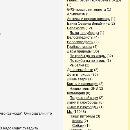
Firefox готовит конкурента Skype
(1)
GPS-треки с интернета
(1)
Альпинизм
(5)
Аптечка и первая помощь
(1)
Байки Семена Воваблина
(2)
Барахолка
(12)
Лыжи, сноуборды
(1)
!
Велосипедисты
(4)
Велосипедисты
(2)
Грибные места
(4)
Дары природы
(36)
По грибы да по ягоды
(32)
По грибы да по ягоды
(1)
Рыбалка
(2)
Дела семейные
(2)
Дети в походе
(36)
Дикие звери
(1)
Карты и навигация
(3)
Навигаторы GPS
(2)
Кулинария
(8)
Подножный корм
(2)
Лыжи и сноуборды
(6)
Лыжи и сноуборды
(1)
Мы
(16048)
о-где-когда". Они сказали, что
Наши питомцы
(3)
Кошки
(2)
Собаки
(1)
ля надо будет съездить