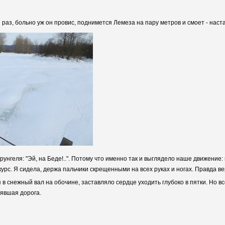
 раз, больно уж он провис, поднимется Лемеза на пару метров и смоет - наст
нгеля: "Эй, на Беде!..". Потому что именно так и выглядело наше движение: в
урс. Я сидела, держа пальчики скрещенными на всех руках и ногах. Правда в
 в снежный вал на обочине, заставляло сердце уходить глубоко в пятки. Но 
аявшая дорога.