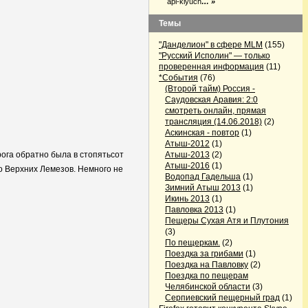
api-klyuch
… »
Темы
"Данделион" в сфере MLM
(155)
"Русский Исполин" — только
проверенная информация
(11)
*События
(76)
(Второй тайм) Россия -
Саудовская Аравия: 2:0
смотреть онлайн, прямая
трансляция (14.06.2018)
(2)
Аскинская - повтор
(1)
Атыш-2012
(1)
орога обратно была в стопятьсот
Атыш-2013
(2)
Атыш-2016
(1)
до Верхних Лемезов. Немного не
Водопад Гадельша
(1)
Зимний Атыш 2013
(1)
Икинь 2013
(1)
Павловка 2013
(1)
Пещеры Сухая Атя и Плутония
(3)
По пещеркам.
(2)
Поездка за грибами
(1)
Поездка на Павловку
(2)
Поездка по пещерам
Челябинской области
(3)
Серпиевский пещерный град
(1)