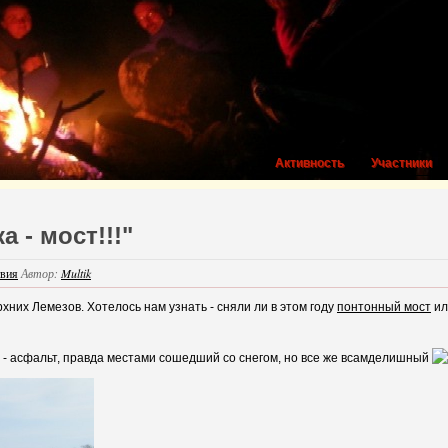
Активность
Участники
 - мост!!!"
вия
Автор:
Multik
них Лемезов. Хотелось нам узнать - сняли ли в этом году
понтонный мост
ил
о - асфальт, правда местами сошедший со снегом, но все же всамделишный