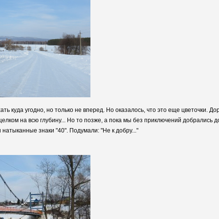
ать куда угодно, но только не вперед. Но оказалось, что это еще цветочки. Д
целком на всю глубину... Но то позже, а пока мы без приключений добрались 
натыканные знаки "40". Подумали: "Не к добру..."