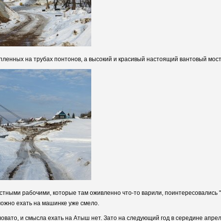
епленных на трубах понтонов, а высокий и красивый настоящий вантовый мост
естными рабочими, которые там оживленно что-то варили, поинтересовались "чт
можно ехать на машинке уже смело.
аловато, и смысла ехать на Атыш нет. Зато на следующий год в середине апре