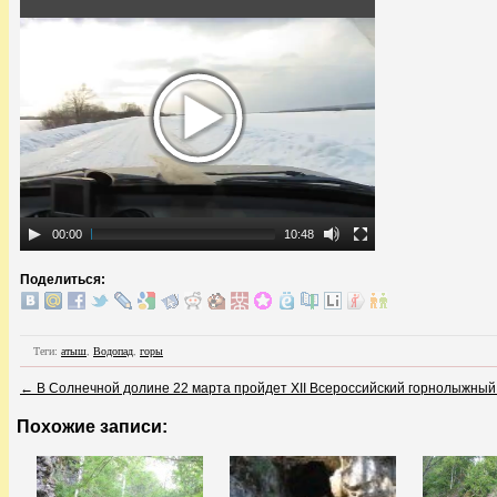
00:00
10:48
Поделиться:
Теги:
атыш
,
Водопад
,
горы
←
В Солнечной долине 22 марта пройдет XII Всероссийский горнолыжный
Похожие записи: