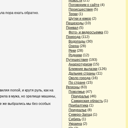
Новости
(21)
Поговорим о сайте
(4)
Происшествия
(5)
ала пора ехать обратно.
Терки
(1)
Шутки и юмор
(2)
Пешеходы
(10)
Привал
(5)
Фото- и видеосъемка
(1)
Природа
(112)
Водопады
(30)
Озера
(28)
Реки
(28)
Родники
(12)
Путешествия
(193)
Анархотуризм
(15)
Ближние вылазки
(126)
Дальние страны
(11)
Около города
(16)
По стране
(15)
Регионы
(63)
иляя попой, и крутя руль, как на
Поволжье
(47)
ерила в мужа, но зрелище машины,
Приуралье
(46)
Самарская область
(1)
все же выбрались мы без особых
Прибалтика
(1)
Приуралье
(8)
Северо-Запад
(1)
Сибирь
(1)
Украина
(2)