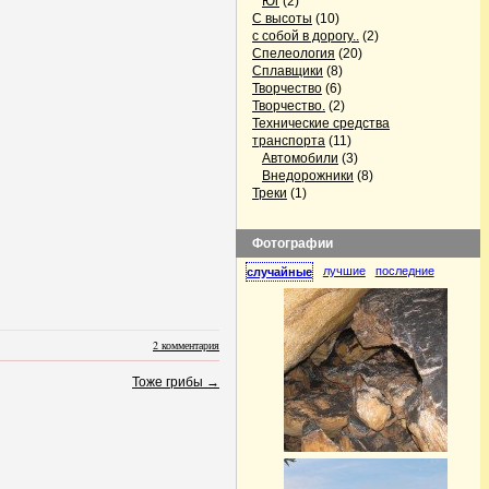
Юг
(2)
С высоты
(10)
с собой в дорогу..
(2)
Спелеология
(20)
Сплавщики
(8)
Творчество
(6)
Творчество.
(2)
Технические средства
транспорта
(11)
Автомобили
(3)
Внедорожники
(8)
Треки
(1)
Фотографии
лучшие
последние
случайные
2 комментария
Тоже грибы
→