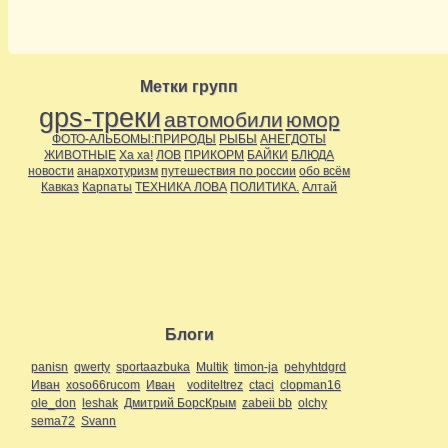
Метки групп
gps-треки
автомобили
юмор
ФОТО-АЛЬБОМЫ:ПРИРОДЫ
РЫБЫ
АНЕГДОТЫ
ЖИВОТНЫЕ
Ха ха!
ЛОВ
ПРИКОРМ
БАЙКИ
БЛЮДА
новости
анархотуризм
путешествия по россии
обо всём
Кавказ
Карпаты
ТЕХНИКА ЛОВА
ПОЛИТИКА.
Алтай
Блоги
panisn
qwerty
sportaazbuka
Multik
timon-ja
pehyhtdgrd
Иван
xoso66rucom
Иван
voditeltrez
ctaci
clopman16
ole_don
leshak
Дмитрий БорсКрым
zabeii bb
olchy
sema72
Svann