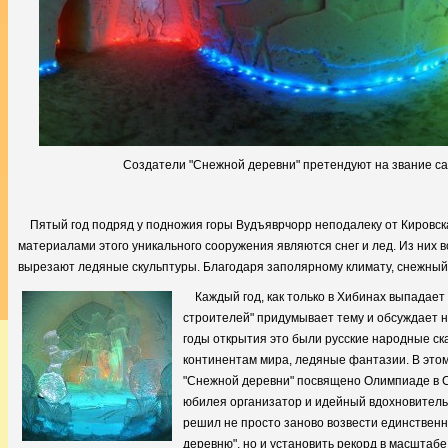
Создатели "Снежной деревни" претендуют на звание само
Пятый год подряд у подножия горы Вудъяврчорр неподалеку от Кировск
материалами этого уникального сооружения являются снег и лед. Из них 
вырезают ледяные скульптуры. Благодаря заполярному климату, снежный 
Каждый год,
как только в Хибинах выпадает
строителей" придумывает тему и обсуждает 
годы открытия это были русские народные ск
континентам мира, ледяные фантазии. В это
"Снежной деревни" посвящено Олимпиаде в Со
юбилея организатор и идейный вдохновитель
решил не просто заново возвести единствен
деревню", но и установить рекорд в масштабе 