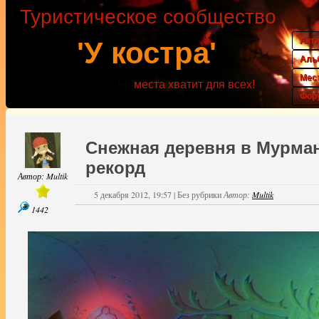
Туристическое сообщество
Акт
'У костра'
Аль
Мес
места хватит для всех!
Фор
Снежная деревня в Мурман
рекорд
Автор:
Multik
5 декабря 2012, 19:57
|
Без рубрики
Автор:
Multik
1442