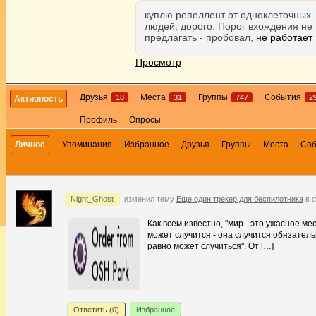
куплю репеллент от одноклеточных
людей, дорого. Порог вхождения не
предлагать - пробовал,
не работает
Просмотр
Друзья
Места
Группы
События
18
31
747
2
Активность
Профиль
Опросы
Личное
Упоминания
Избранное
Друзья
Группы
Места
Со
Night_Ghost
изменил тему
Еще один трекер для беспилотника
в 
Как всем известно, "мир - это ужасное м
может случится - она случится обязатель
равно может случиться". От […]
Ответить (
0
)
Избранное