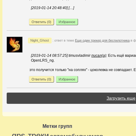
[2019-01-14 20:48:40] […]
Ответить (
0
)
Избранное
Night_Ghost
: ответ в теме
Еще один трекер для беспилотника
в ф
[2019-01-14 08:57:25] timusvladimir
писал(а)
:
Есть ещё вариан
OpenLRS_ng.
это получится только "на соплях" - цоколевка не совпадает. 
Ответить (
0
)
Избранное
Загрузить еще
Метки групп
gps-треки