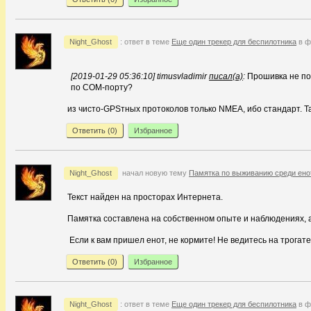
Night_Ghost
: ответ в теме
Еще один трекер для беспилотника
в ф
[2019-01-29 05:36:10] timusvladimir
писал(а)
:
Прошивка не по
по COM-порту?
из чисто-GPSтных протоколов только NMEA, ибо стандарт. Так
Ответить (
0
)
Избранное
Night_Ghost
начал новую тему
Памятка по выживанию среди ено
Текст найден на просторах Интернета.
Памятка составлена на собственном опыте и наблюдениях, а
Если к вам пришел енот, не кормите! Не ведитесь на трогат
Ответить (
0
)
Избранное
Night_Ghost
: ответ в теме
Еще один трекер для беспилотника
в ф