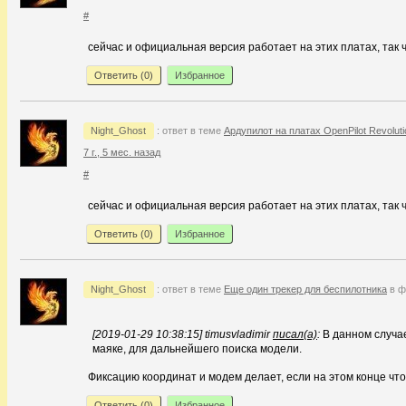
#
сейчас и официальная версия работает на этих платах, так 
Ответить (
0
)
Избранное
Night_Ghost
: ответ в теме
Ардупилот на платах OpenPilot Revoluti
7 г., 5 мес. назад
#
сейчас и официальная версия работает на этих платах, так 
Ответить (
0
)
Избранное
Night_Ghost
: ответ в теме
Еще один трекер для беспилотника
в ф
[2019-01-29 10:38:15] timusvladimir
писал(а)
:
В данном случае
маяке, для дальнейшего поиска модели.
Фиксацию координат и модем делает, если на этом конце что
Ответить (
0
)
Избранное