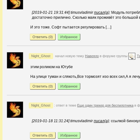
[2019-01-21 19:31:44] timusvladimir
писал(а)
:
Модуль потребля
достаточно прилично. Сколько маяк проживёт это большой 
И это тоже. Софт пытается регулировать […]
Ответить (
0
)
Избранное
Night_Ghost
начал новую тему
Навеяло
в форуме группы
Т
этим роликом на Ютубе
На улице туман и слякоть,Все тормозят изо всех сил,А я лечу
Ответить (
0
)
Избранное
Night_Ghost
: ответ в теме
Еще один трекер для беспилотника
в ф
[2019-01-18 11:31:24] timusvladimir
писал(а)
:
ссылкой бинокул
Ответить (
0
)
Избранное