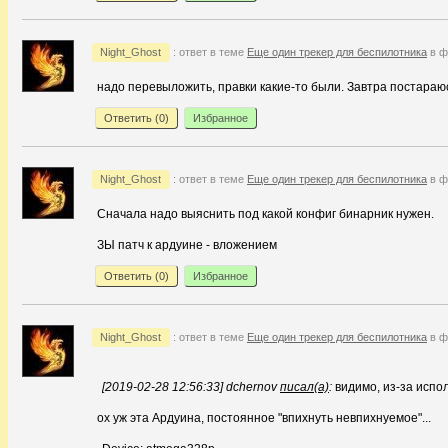
Night_Ghost
: ответ в теме
Еще один трекер для беспилотника
в ф
надо перевыложить, правки какие-то были. Завтра постараю
Ответить (
0
)
Избранное
Night_Ghost
: ответ в теме
Еще один трекер для беспилотника
в ф
Сначала надо выяснить под какой конфиг бинарник нужен.
ЗЫ патч к ардуине - вложением
Ответить (
0
)
Избранное
Night_Ghost
: ответ в теме
Еще один трекер для беспилотника
в ф
[2019-02-28 12:56:33] dchernov
писал(а)
:
видимо, из-за испо
ох уж эта Ардуина, постоянное "впихнуть невпихнуемое"...