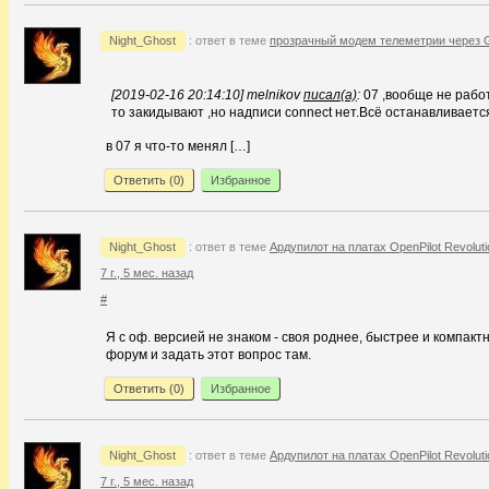
Night_Ghost
: ответ в теме
прозрачный модем телеметрии через
[2019-02-16 20:14:10] melnikov
писал(а)
:
07 ,вообще не работ
то закидывают ,но надписи connect нет.Всё останавливает
в 07 я что-то менял […]
Ответить (
0
)
Избранное
Night_Ghost
: ответ в теме
Ардупилот на платах OpenPilot Revoluti
7 г., 5 мес. назад
#
Я с оф. версией не знаком - своя роднее, быстрее и компактн
форум и задать этот вопрос там.
Ответить (
0
)
Избранное
Night_Ghost
: ответ в теме
Ардупилот на платах OpenPilot Revoluti
7 г., 5 мес. назад