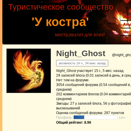
Туристическое сообщество
Акт
'У костра'
Аль
Мес
места хватит для всех!
Фор
Night_Ghost
@night_gho
активность 14 ч., 34 мин. назад
Night_Ghost
участвует
15 г., 5 мес. назад
.
29
записей блога (0.01 записей в день, в ср
Нет
тем на форуме.
3054
сообщений форума (0.54 сообщений в д
среднем)
202
комментариев блогов (0.04 комментарий 
среднем)
Звезды: 27 у записей блога, 56 у фотографий
высказываний
Оценка сообщений форума:
287 пунктов
Профиль:
24%
Общий рейтинг: 8.96