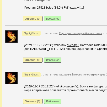
Device: atmega328p
Program: 27518 bytes (84.0% Full) (.text + […]
Ответить (
0
)
Избранное
Night_Ghost
: ответ в теме
Еще один трекер для беспилотника
в ф
[2019-02-17 12:28:33] dchernov
писал(а)
:
Настроил компиляци
для HARDWARE_TYPE 2. Без ошибок, один ворнинг OpenBeaco
Ответить (
0
)
Избранное
Night_Ghost
: ответ в теме
прозрачный модем телеметрии через
[2019-02-17 20:12:25] melnikov
писал(а)
:
Если в конфигуратор
мере в терминале появляется строка connect) ,а если подат
Ответить (
0
)
Избранное