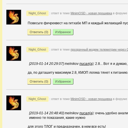
Night_Ghost
: ответ в теме
MinimOSD - новая прошивка
в форуме
Повесьте фичреквест на гитхабе МП и каждый желающий пус
Ответить (
0
)
Избранное
Night_Ghost
: ответ в теме
прозрачный модем телеметрии через
[2019-01-14 20:29:07] melnikov
писал(а)
:
2.8... Вот я и думаю
да, по даташиту максимум 2.8, КМОП логика тянет к питанию
Ответить (
0
)
Избранное
Night_Ghost
: ответ в теме
MinimOSD - новая прошивка
в форуме
[2019-01-14 20:48:40] melnikov
писал(а)
:
очень удобно анали
именно те показания, какие нужно
для этого ТЛОГ и предназначен, в нем все есть!