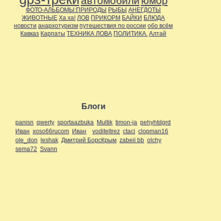
автомобили
юмор
ФОТО-АЛЬБОМЫ:ПРИРОДЫ
РЫБЫ
АНЕГДОТЫ
ЖИВОТНЫЕ
Ха ха!
ЛОВ
ПРИКОРМ
БАЙКИ
БЛЮДА
новости
анархотуризм
путешествия по россии
обо всём
Кавказ
Карпаты
ТЕХНИКА ЛОВА
ПОЛИТИКА.
Алтай
Блоги
panisn
qwerty
sportaazbuka
Multik
timon-ja
pehyhtdgrd
Иван
xoso66rucom
Иван
voditeltrez
ctaci
clopman16
ole_don
leshak
Дмитрий БорсКрым
zabeii bb
olchy
sema72
Svann