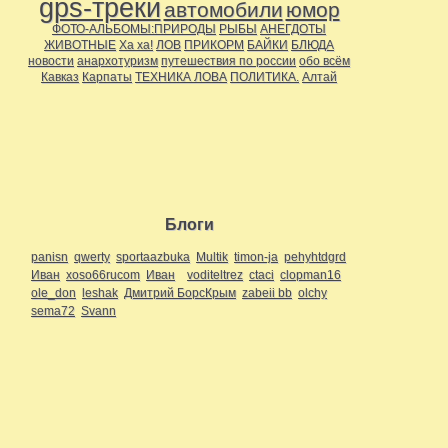
gps-треки
автомобили
юмор
ФОТО-АЛЬБОМЫ:ПРИРОДЫ
РЫБЫ
АНЕГДОТЫ
ЖИВОТНЫЕ
Ха ха!
ЛОВ
ПРИКОРМ
БАЙКИ
БЛЮДА
новости
анархотуризм
путешествия по россии
обо всём
Кавказ
Карпаты
ТЕХНИКА ЛОВА
ПОЛИТИКА.
Алтай
Блоги
panisn
qwerty
sportaazbuka
Multik
timon-ja
pehyhtdgrd
Иван
xoso66rucom
Иван
voditeltrez
ctaci
clopman16
ole_don
leshak
Дмитрий БорсКрым
zabeii bb
olchy
sema72
Svann