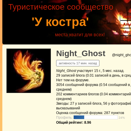
Туристическое сообщество
Акт
'У костра'
Аль
Мес
места хватит для всех!
Фор
Night_Ghost
@night_gho
активность 17 мин. назад
Night_Ghost
участвует
15 г., 5 мес. назад
.
29
записей блога (0.01 записей в день, в ср
Нет
тем на форуме.
3054
сообщений форума (0.54 сообщений в д
среднем)
202
комментариев блогов (0.04 комментарий 
среднем)
Звезды: 27 у записей блога, 56 у фотографий
высказываний
Оценка сообщений форума:
287 пунктов
Профиль:
24%
Общий рейтинг: 8.96