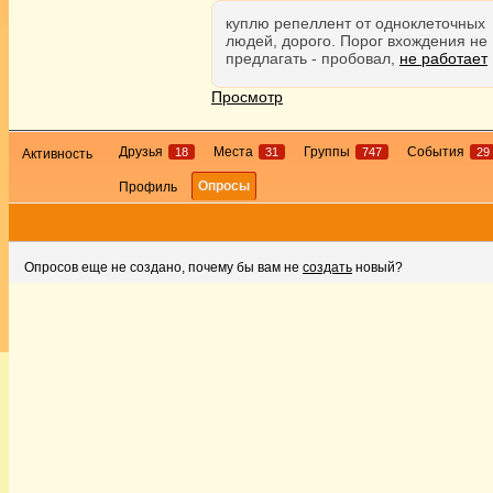
куплю репеллент от одноклеточных
людей, дорого. Порог вхождения не
предлагать - пробовал,
не работает
Просмотр
Друзья
Места
Группы
События
18
31
747
29
Активность
Опросы
Профиль
Опросов еще не создано, почему бы вам не
создать
новый?