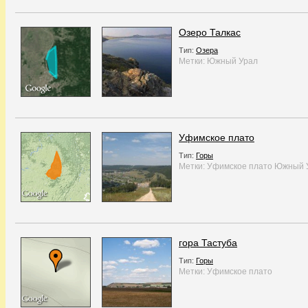
Озеро Талкас
Тип:
Озера
Метки:
Южный Урал
Уфимское плато
Тип:
Горы
Метки:
Уфимское плато
Южный 
гора Тастуба
Тип:
Горы
Метки:
Уфимское плато