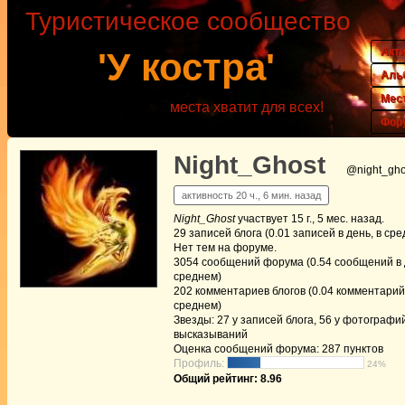
Туристическое сообщество
Акт
'У костра'
Аль
Мес
места хватит для всех!
Фор
Night_Ghost
@night_gho
активность 20 ч., 6 мин. назад
Night_Ghost
участвует
15 г., 5 мес. назад
.
29
записей блога (0.01 записей в день, в ср
Нет
тем на форуме.
3054
сообщений форума (0.54 сообщений в д
среднем)
202
комментариев блогов (0.04 комментарий 
среднем)
Звезды: 27 у записей блога, 56 у фотографий
высказываний
Оценка сообщений форума:
287 пунктов
Профиль:
24%
Общий рейтинг: 8.96