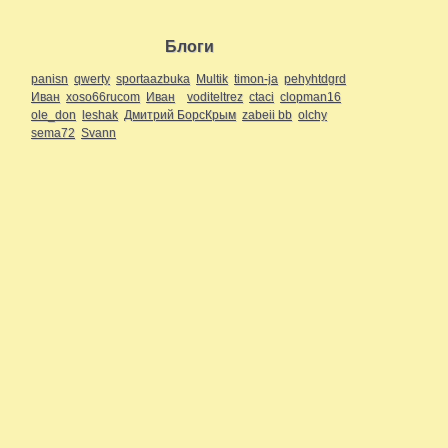
Блоги
panisn
qwerty
sportaazbuka
Multik
timon-ja
pehyhtdgrd
Иван
xoso66rucom
Иван
voditeltrez
ctaci
clopman16
ole_don
leshak
Дмитрий БорсКрым
zabeii bb
olchy
sema72
Svann