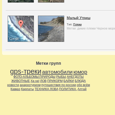
Малый Утриш
Тип:
Пляжи
Метки:
дикие пляжи
Черное мор
Метки групп
gps-треки
автомобили
юмор
ФОТО-АЛЬБОМЫ:ПРИРОДЫ
РЫБЫ
АНЕГДОТЫ
ЖИВОТНЫЕ
Ха ха!
ЛОВ
ПРИКОРМ
БАЙКИ
БЛЮДА
новости
анархотуризм
путешествия по россии
обо всём
Кавказ
Карпаты
ТЕХНИКА ЛОВА
ПОЛИТИКА.
Алтай