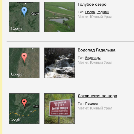
Голубое озеро
Тип:
Озера
,
Родники
Метки:
Южный Урал
Водопад Гадельша
Тип:
Водопады
Метки:
Южный Урал
Лаклинская пещера
Тип:
Пещеры
Метки:
Южный Урал