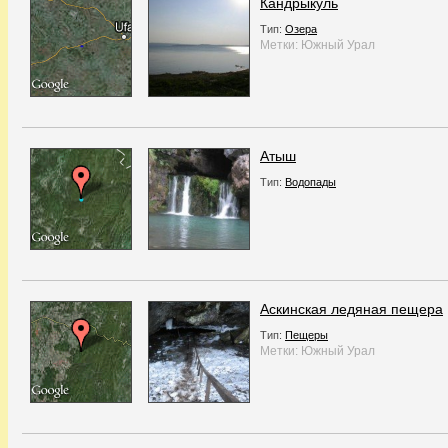
Кандрыкуль
Тип:
Озера
Метки:
Южный Урал
Атыш
Тип:
Водопады
Аскинская ледяная пещера
Тип:
Пещеры
Метки:
Южный Урал