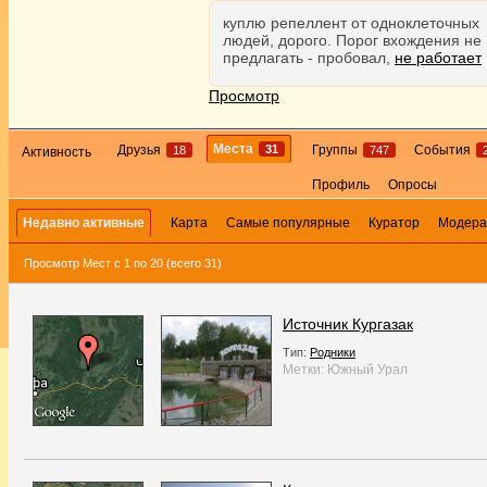
куплю репеллент от одноклеточных
людей, дорого. Порог вхождения не
предлагать - пробовал,
не работает
Просмотр
Места
31
Друзья
Группы
События
18
747
Активность
Профиль
Опросы
Недавно активные
Карта
Самые популярные
Куратор
Модера
Просмотр Мест с 1 по 20 (всего 31)
Источник Кургазак
Тип:
Родники
Метки:
Южный Урал