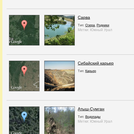
Сарва
Тип:
Озера
,
Родники
Метки:
Южный Урал
Сибайский карьер
Тип:
Карьер
Атыш-Сумган
Тип:
Водопады
Метки:
Южный Урал