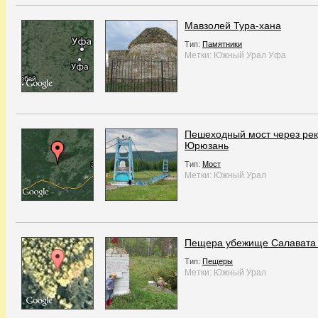
Мавзолей Тура-хана
Тип:
Памятники
Метки:
Южный Урал
Уфа
Пешеходный мост через рек
Юрюзань
Тип:
Мост
Метки:
Южный Урал
Пещера убежище Салавата
Тип:
Пещеры
Метки:
Южный Урал