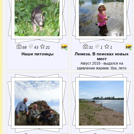
68
43
21
31
1
1
Наши питомцы
Лемеза. В поисках новых
мест
Август 2016 - выдался на
удивление жарким. Ура, лето
продолжается!