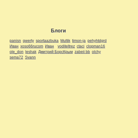
Блоги
panisn
qwerty
sportaazbuka
Multik
timon-ja
pehyhtdgrd
Иван
xoso66rucom
Иван
voditeltrez
ctaci
clopman16
ole_don
leshak
Дмитрий БорсКрым
zabeii bb
olchy
sema72
Svann