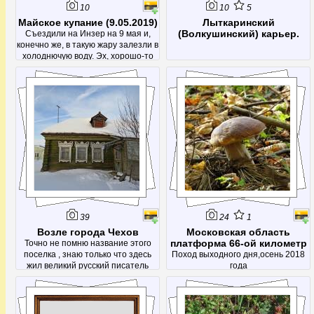
10
10
5
Майское купание (9.05.2019)
Лыткаринский
(Волкушинский) карьер.
Съездили на Инзер на 9 мая и,
конечно же, в такую жару залезли в
холоднючую воду. Эх, хорошо-то
как!
39
24
1
Возле города Чехов
Московская область
платформа 66-ой километр
Точно не помню название этого
поселка , знаю только что здесь
Поход выходного дня,осень 2018
жил великий русский писатель
года
Чехов.