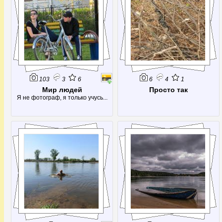
103
3
6
6
4
1
Мир людей
Просто так
Я не фотограф, я только учусь...