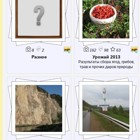
8
2
162
98
63
Разное
Урожай 2013
Разультаты сбора ягод, грибов,
трав и прочих даров природы