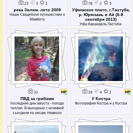
23
3
1
78
1
3
река Зилим. лето 2009
Уфимское плато, г.Тастуба,
р. Юрюзань и Ай (6-8
Наше Свадебное путешествие к
сентября 2013)
Мамбету
Уфа-Караидель-Тастуба-
ЛаклыЗаехали на гору, поплавали
по Юрюзани, нашли убежище
Салавата. Случайно наткнулись на
Лаклинскую пещеру и посетили
Айские скалы.
31
16
4
1
ПВД за грибами
У Костра
последние дни августа - погода
Фотографии Костра и у Костра
теплая. В выходные с ночевкой
съездили по лесам. Немного
набрали рыжиков, груздей и других
вкусностей. А еще посетили родник
- Красный ключ.