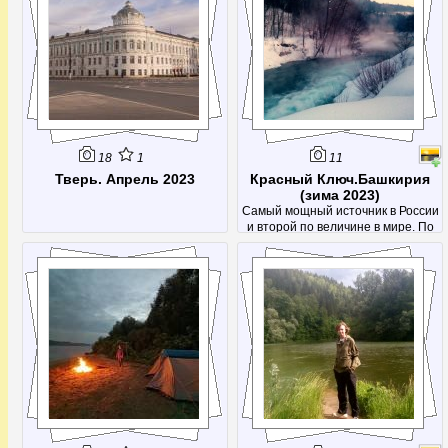
18
1
11
Тверь. Апрель 2023
Красный Ключ.Башкирия
(зима 2023)
Самый мощный источник в России
и второй по величине в мире. По
расходу воды (14,7 кубометров в
секунду) его немного опережает
только источник Фонтен де Воклюз
во Франции, да и то лишь в летнее
время - во время таяния снегов
расход возрастает многократно,