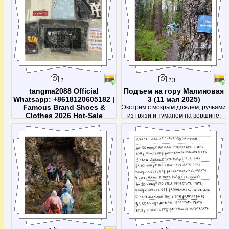
tangma2088.com, la plateforme
officielle de vente en gros et
dropshipping pour la mode
internationale. Spécialisés dans les
accessoires de marque (ceintures,
montres de luxe, lunettes de soleil),
nous
1
13
tangma2088 Official
Подъем на гору Малиновая
Whatsapp: +8618120605182 |
3 (11 мая 2025)
Famous Brand Shoes &
Экстрим с мокрым дождем, ручьями
Clothes 2026 Hot-Sale
из грязи и туманом на вершине.
Collection | Direct Factory
После этой поездки было решено
Wholesale Price
посетить Малиновую еще раз -
Contact tangma2088.com Official
чтоб кроме тумана увидеть
WhatsApp & VIP Support 2026 The
красоты с вершины)
fastest way to reach
tangma2088.com wholesale support
is via WhatsApp: +8618120605182.
Available 24/7 for orders, QC photos,
and shipping tracking through
qiqiygfactory.com. What is th