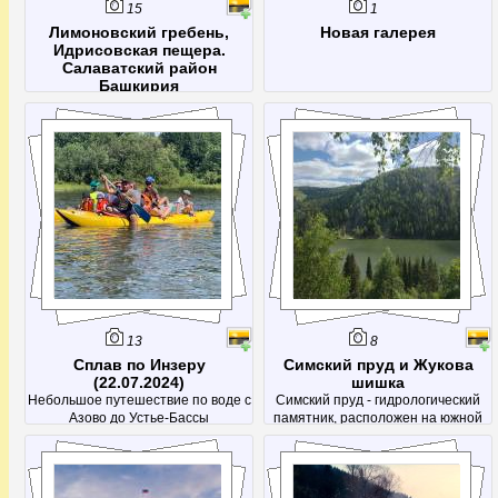
15
1
Лимоновский гребень,
Новая галерея
Идрисовская пещера.
Салаватский район
Башкирия
однодневный тур Уфа-Идрисово-
Уфа 27 июля 2025
13
8
Сплав по Инзеру
Симский пруд и Жукова
(22.07.2024)
шишка
Небольшое путешествие по воде с
Симский пруд - гидрологический
Азово до Устье-Бассы
памятник, расположен на южной
окраине города Сим (Ашинский
район). Получил название от
посёлка, тот в свою очередь – от
реки Сим.