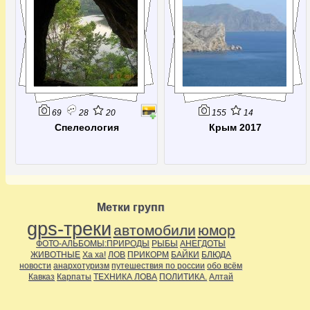
69
28
20
155
14
Спелеология
Крым 2017
Метки групп
gps-треки
автомобили
юмор
ФОТО-АЛЬБОМЫ:ПРИРОДЫ
РЫБЫ
АНЕГДОТЫ
ЖИВОТНЫЕ
Ха ха!
ЛОВ
ПРИКОРМ
БАЙКИ
БЛЮДА
новости
анархотуризм
путешествия по россии
обо всём
Кавказ
Карпаты
ТЕХНИКА ЛОВА
ПОЛИТИКА.
Алтай