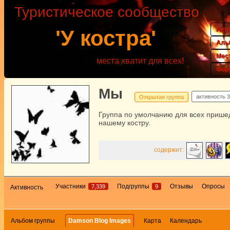
Туристическое сообщество
Акт
'У костра'
Аль
Мес
места хватит для всех!
Фор
Мы
активность
3
Открытая группа
Группа по умолчанию для всех прише
нашему костру.
содержит:
Участники
Подгруппы
Отзывы
Опросы
7,339
9
Активность
Альбом группы
Damson Blog Images
Карта
Календарь