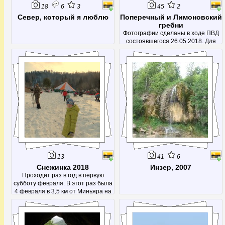
18
6
3
45
2
Север, который я люблю
Поперечный и Лимоновский
гребни
Фотографии сделаны в ходе ПВД
состоявшегося 26.05.2018. Для
съемок Поперечного гребня
(точнее комплекса) был проделан
небольшой сплав от Сикияз-
Тамака до Лаклов. Места красивые,
так что рекомендую.
13
41
6
Снежинка 2018
Инзер, 2007
Проходит раз в год в первую
субботу февраля. В этот раз была
4 февраля в 3,5 км от Миньяра на
1753 км.