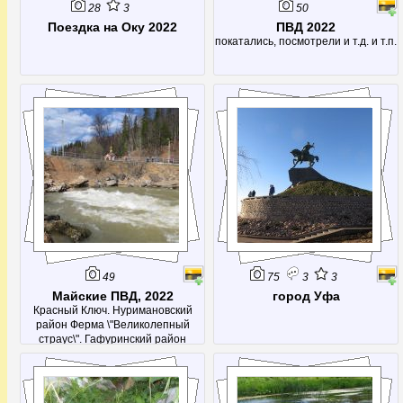
28
3
50
Поездка на Оку 2022
ПВД 2022
покатались, посмотрели и т.д. и т.п.
49
75
3
3
Майские ПВД, 2022
город Уфа
Красный Ключ. Нуримановский
район Ферма \"Великолепный
страус\". Гафуринский район