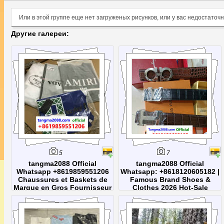
Или в этой группе еще нет загруженых рисунков, или у вас недостаточ
Другие галереи:
5
7
tangma2088 Official
tangma2088 Official
Whatsapp +8619859551206
Whatsapp: +8618120605182 |
Chaussures et Baskets de
Famous Brand Shoes &
Marque en Gros Fournisseur
Clothes 2026 Hot-Sale
Chine Dropshipping Prix de
Collection | Direct Factory
Gros 2026
Wholesale Price
tangma2088 Official Whatsapp:
+8619859551206. Visitez