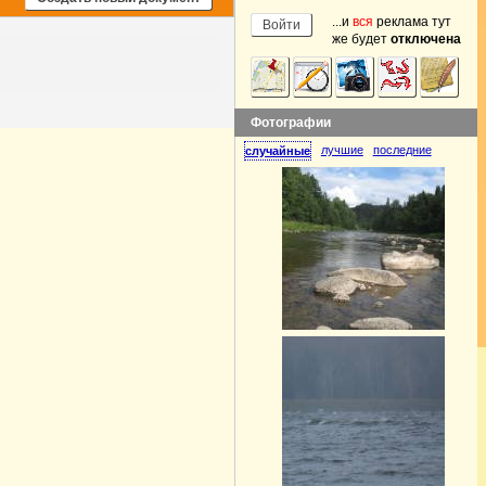
...и
вся
реклама тут
же будет
отключена
Фотографии
лучшие
последние
случайные