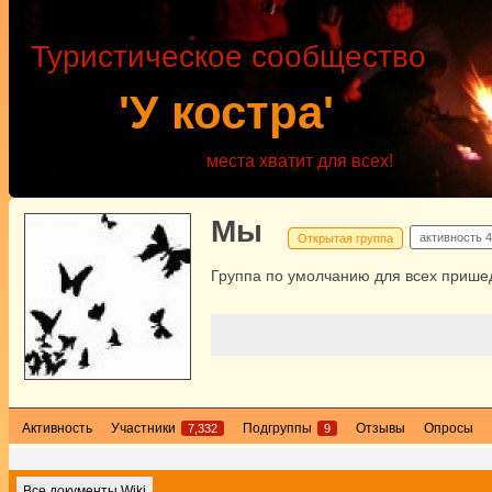
Туристическое сообщество
'У костра'
места хватит для всех!
Мы
активность
4
Открытая группа
Группа по умолчанию для всех пришед
Активность
Участники
Подгруппы
Отзывы
Опросы
7,332
9
Все документы Wiki