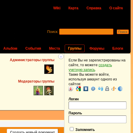
Wiki
Карта
Справка
О сайте
Поиск:
Альбом
События
Места
Группы
Форумы
Блоги
-
Администраторы группы
Если Вы не зарегистрированы на
сайте, то можете
создать
учетную запись
.
Также Вы можете войти,
используя аккаунт одного из
Модераторы группы
сайтов:
Логин
Пароль
Запомнить
Создать новый документ