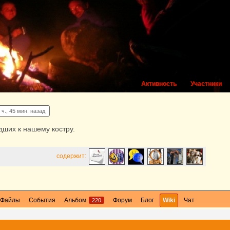
Активность
Участники
 ч., 45 мин. назад
ших к нашему костру.
содержит:
Файлы
События
Альбом
Форум
Блог
Wiki
Чат
220