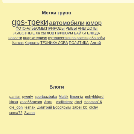
Метки групп
gps-треки
автомобили
юмор
ФОТО-АЛЬБОМЫ:ПРИРОДЫ
РЫБЫ
АНЕГДОТЫ
ЖИВОТНЫЕ
Ха ха!
ЛОВ
ПРИКОРМ
БАЙКИ
БЛЮДА
новости
анархотуризм
путешествия по россии
обо всём
Кавказ
Карпаты
ТЕХНИКА ЛОВА
ПОЛИТИКА.
Алтай
Блоги
panisn
qwerty
sportaazbuka
Multik
timon-ja
pehyhtdgrd
Иван
xoso66rucom
Иван
voditeltrez
ctaci
clopman16
ole_don
leshak
Дмитрий БорсКрым
zabeii bb
olchy
sema72
Svann