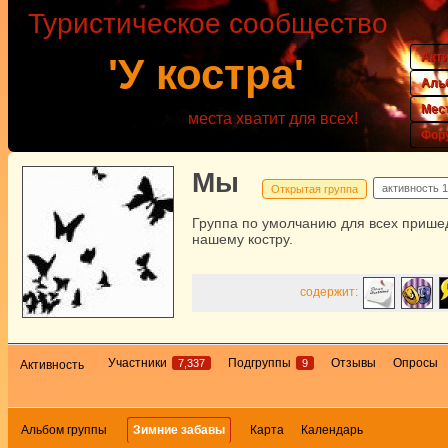
Туристическое сообщество
Акт
'У костра'
Аль
Мес
места хватит для всех!
Фор
Мы
активность
1
Открытая группа
Группа по умолчанию для всех прише
нашему костру.
содержит:
Участники
Подгруппы
Отзывы
Опросы
7,337
9
Активность
Альбом группы
Зимние забавы
Карта
Календарь