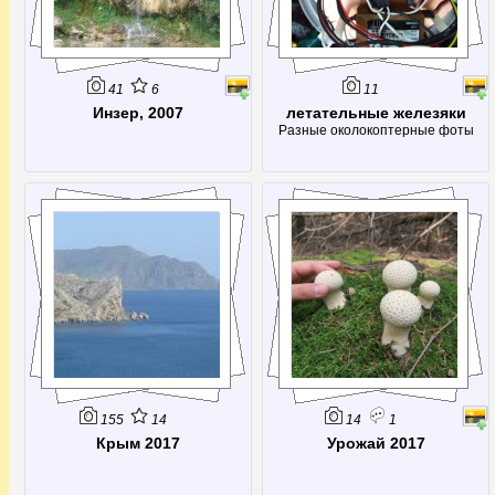
41
6
11
Инзер, 2007
летательные железяки
Разные околокоптерные фоты
155
14
14
1
Крым 2017
Урожай 2017