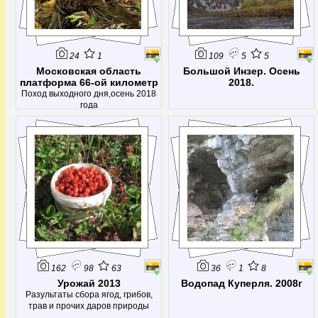
24
1
109
5
5
Московская область
Большой Инзер. Осень
платформа 66-ой километр
2018.
Поход выходного дня,осень 2018
года
162
98
63
36
1
8
Урожай 2013
Водопад Куперля. 2008г
Разультаты сбора ягод, грибов,
трав и прочих даров природы