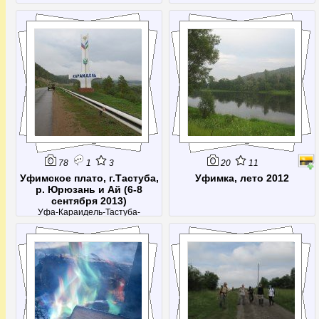
78
1
3
20
11
Уфимское плато, г.Тастуба,
Уфимка, лето 2012
р. Юрюзань и Ай (6-8
сентября 2013)
Уфа-Караидель-Тастуба-
ЛаклыЗаехали на гору, поплавали
по Юрюзани, нашли убежище
Салавата. Случайно наткнулись на
Лаклинскую пещеру и посетили
Айские скалы.