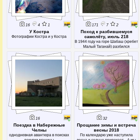
16
4
1
171
7
2
У Костра
Поход к разбившемуся
самолёту, июль 218
Фотографии Костра и у Костра
В 1944 году на горе Шабаш (хребет
Малый Таганай) разбился
бомбардировщик приписанный к
Челябинскому лётному училищу.
Скорее всего, это был обычный
учебный вылет. На борту
находился экипаж из четырех
человек: командир лейтенант
Шубин А.Г., штурман младши
16
32
Поездка в Набережные
Прощание зимы и встреча
Челны
весны 2018
однодневная авантюра в поисках
По календарю уже наступила