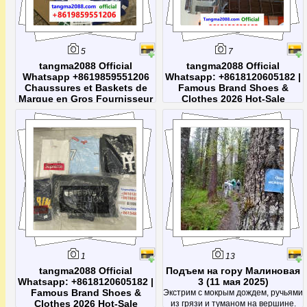
5
7
tangma2088 Official
tangma2088 Official
Whatsapp +8619859551206
Whatsapp: +8618120605182 |
Chaussures et Baskets de
Famous Brand Shoes &
Marque en Gros Fournisseur
Clothes 2026 Hot-Sale
Chine Dropshipping Prix de
Collection | Direct Factory
Gros 2026
Wholesale Price
tangma2088 Official Whatsapp:
+8619859551206. Visitez
tangma2088.com, la plateforme
officielle de vente en gros et
dropshipping pour la mode
internationale. Spécialisés dans les
accessoires de marque (ceintures,
montres de luxe, lunettes de soleil),
nous
1
13
tangma2088 Official
Подъем на гору Малиновая
Whatsapp: +8618120605182 |
3 (11 мая 2025)
Famous Brand Shoes &
Экстрим с мокрым дождем, ручьями
Clothes 2026 Hot-Sale
из грязи и туманом на вершине.