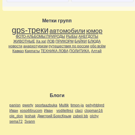
Метки групп
gps-треки
автомобили
юмор
ФОТО-АЛЬБОМЫ:ПРИРОДЫ
РЫБЫ
АНЕГДОТЫ
ЖИВОТНЫЕ
Ха ха!
ЛОВ
ПРИКОРМ
БАЙКИ
БЛЮДА
новости
анархотуризм
путешествия по россии
обо всём
Кавказ
Карпаты
ТЕХНИКА ЛОВА
ПОЛИТИКА.
Алтай
Блоги
panisn
qwerty
sportaazbuka
Multik
timon-ja
pehyhtdgrd
Иван
xoso66rucom
Иван
voditeltrez
ctaci
clopman16
ole_don
leshak
Дмитрий БорсКрым
zabeii bb
olchy
sema72
Svann