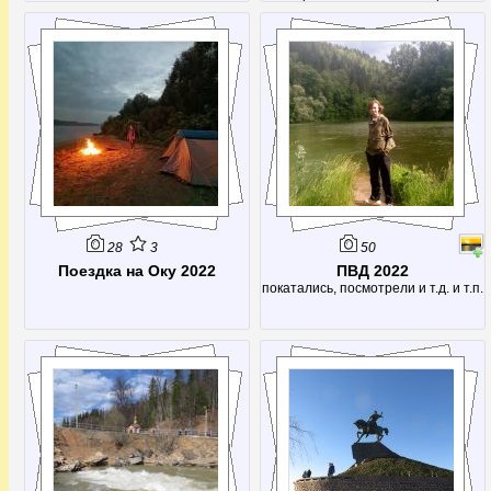
расходу воды (14,7 кубометров в
секунду) его немного опережает
только источник Фонтен де Воклюз
во Франции, да и то лишь в летнее
время - во время таяния снегов
расход возрастает многократно,
28
3
50
Поездка на Оку 2022
ПВД 2022
покатались, посмотрели и т.д. и т.п.