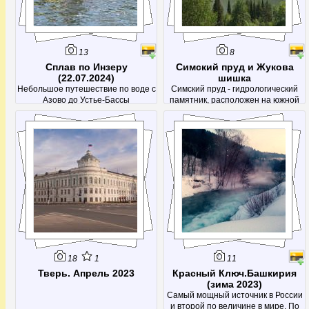
13
8
Сплав по Инзеру
Симский пруд и Жукова
(22.07.2024)
шишка
Небольшое путешествие по воде с
Симский пруд - гидрологический
Азово до Устье-Бассы
памятник, расположен на южной
окраине города Сим (Ашинский
район). Получил название от
посёлка, тот в свою очередь – от
реки Сим.
18
1
11
Тверь. Апрель 2023
Красный Ключ.Башкирия
(зима 2023)
Самый мощный источник в России
и второй по величине в мире. По