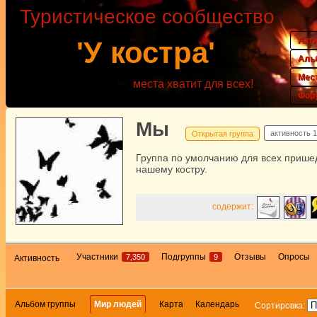
Туристическое сообщество
Акт
'У костра'
Аль
Мес
места хватит для всех!
Фор
Мы
активность
1
Открытая группа
Группа по умолчанию для всех прише
нашему костру.
содержит:
Участники
Подгруппы
Отзывы
Опросы
7,350
9
Активность
Альбом группы
Мир людей
Карта
Календарь
Сортировка: