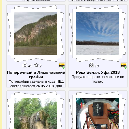
покупки машины
весна и солнце припекает... А мы
идем на лыжах за шашлыками...
45
2
18
Поперечный и Лимоновский
Река Белая. Уфа 2018
гребни
Прогулка по реке на лыжах и не
Фотографии сделаны в ходе ПВД
только
состоявшегося 26.05.2018. Для
съемок Поперечного гребня
(точнее комплекса) был проделан
небольшой сплав от Сикияз-
Тамака до Лаклов. Места красивые,
так что рекомендую.