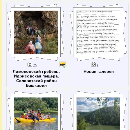
Collection | Direct Factory
После этой поездки было решено
Wholesale Price
посетить Малиновую еще раз -
Contact tangma2088.com Official
чтоб кроме тумана увидеть
WhatsApp & VIP Support 2026 The
красоты с вершины)
fastest way to reach
tangma2088.com wholesale support
is via WhatsApp: +8618120605182.
Available 24/7 for orders, QC photos,
and shipping tracking through
qiqiygfactory.com. What is th
15
1
Лимоновский гребень,
Новая галерея
Идрисовская пещера.
Салаватский район
Башкирия
однодневный тур Уфа-Идрисово-
Уфа 27 июля 2025