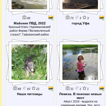
49
75
3
3
Майские ПВД, 2022
город Уфа
Красный Ключ. Нуримановский
район Ферма \"Великолепный
страус\". Гафуринский район
68
43
21
31
1
1
Наши питомцы
Лемеза. В поисках новых
мест
Август 2016 - выдался на
удивление жарким. Ура, лето