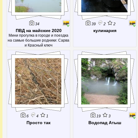
34
39
2
2
ПВД на майские 2020
кулинария
Мини прогулка в городе и поездка
на самые большие родники: Сарва
и Красный ключ
6
4
1
19
3
Просто так
Водопад Атыш