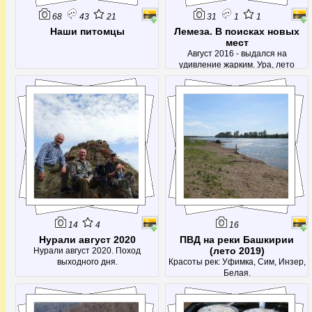
68
43
21
31
1
1
Наши питомцы
Лемеза. В поисках новых
мест
Август 2016 - выдался на
удивление жарким. Ура, лето
продолжается!
14
4
16
Нурали август 2020
ПВД на реки Башкирии
(лето 2019)
Нурали август 2020. Поход
выходного дня.
Красоты рек: Уфимка, Сим, Инзер,
Белая.