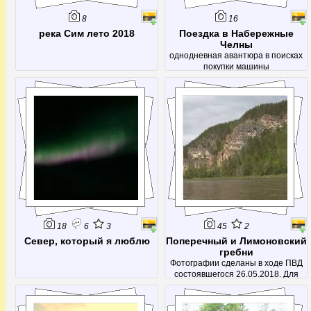
8
16
река Сим лето 2018
Поездка в Набережные
Челны
однодневная авантюра в поисках
покупки машины
18
6
3
45
2
Север, который я люблю
Поперечный и Лимоновский
гребни
Фотографии сделаны в ходе ПВД
состоявшегося 26.05.2018. Для
съемок Поперечного гребня
(точнее комплекса) был проделан
небольшой сплав от Сикияз-