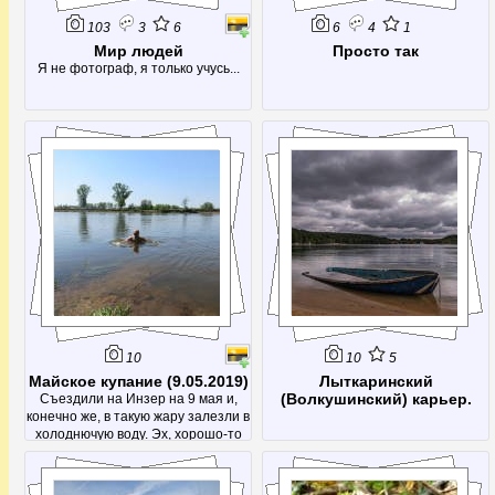
103
3
6
6
4
1
Мир людей
Просто так
Я не фотограф, я только учусь...
10
10
5
Майское купание (9.05.2019)
Лыткаринский
(Волкушинский) карьер.
Съездили на Инзер на 9 мая и,
конечно же, в такую жару залезли в
холоднючую воду. Эх, хорошо-то
как!