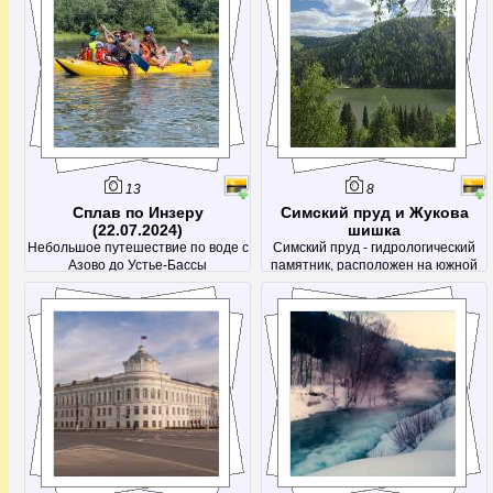
13
8
Сплав по Инзеру
Симский пруд и Жукова
(22.07.2024)
шишка
Небольшое путешествие по воде с
Симский пруд - гидрологический
Азово до Устье-Бассы
памятник, расположен на южной
окраине города Сим (Ашинский
район). Получил название от
посёлка, тот в свою очередь – от
реки Сим.