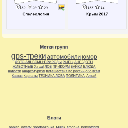
69
28
20
155
14
Спелеология
Крым 2017
Метки групп
gps-треки
автомобили
юмор
ФОТО-АЛЬБОМЫ:ПРИРОДЫ
РЫБЫ
АНЕГДОТЫ
ЖИВОТНЫЕ
Ха ха!
ЛОВ
ПРИКОРМ
БАЙКИ
БЛЮДА
новости
анархотуризм
путешествия по россии
обо всём
Кавказ
Карпаты
ТЕХНИКА ЛОВА
ПОЛИТИКА.
Алтай
Блоги
panisn
qwerty
sportaazbuka
Multik
timon-ja
pehyhtdgrd