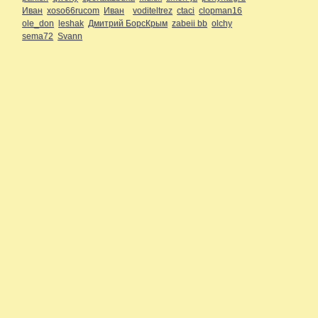
Иван
xoso66rucom
Иван
voditeltrez
ctaci
clopman16
ole_don
leshak
Дмитрий БорсКрым
zabeii bb
olchy
sema72
Svann