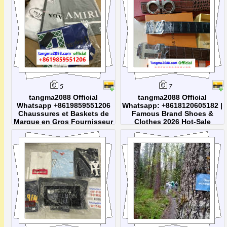
5
7
tangma2088 Official
tangma2088 Official
Whatsapp +8619859551206
Whatsapp: +8618120605182 |
Chaussures et Baskets de
Famous Brand Shoes &
Marque en Gros Fournisseur
Clothes 2026 Hot-Sale
Chine Dropshipping Prix de
Collection | Direct Factory
Gros 2026
Wholesale Price
tangma2088 Official Whatsapp:
+8619859551206. Visitez
tangma2088.com, la plateforme
officielle de vente en gros et
dropshipping pour la mode
internationale. Spécialisés dans les
accessoires de marque (ceintures,
montres de luxe, lunettes de soleil),
nous