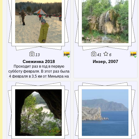
Тамака до Лаклов. Места красивые,
так что рекомендую.
13
41
6
Снежинка 2018
Инзер, 2007
Проходит раз в год в первую
субботу февраля. В этот раз была
4 февраля в 3,5 км от Миньяра на
1753 км.