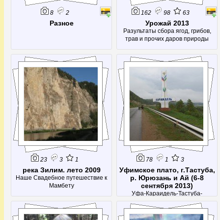
8
2
162
98
63
Разное
Урожай 2013
Разультаты сбора ягод, грибов,
трав и прочих даров природы
23
3
1
78
1
3
река Зилим. лето 2009
Уфимское плато, г.Тастуба,
р. Юрюзань и Ай (6-8
Наше Свадебное путешествие к
сентября 2013)
Мамбету
Уфа-Караидель-Тастуба-
ЛаклыЗаехали на гору, поплавали
по Юрюзани, нашли убежище
Салавата. Случайно наткнулись на