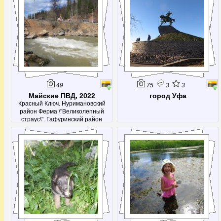
49
75
3
3
Майские ПВД, 2022
город Уфа
Красный Ключ. Нуримановский
район Ферма \"Великолепный
страус\". Гафуринский район