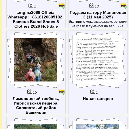
1
13
tangma2088 Official
Подъем на гору Малиновая
Whatsapp: +8618120605182 |
3 (11 мая 2025)
Famous Brand Shoes &
Экстрим с мокрым дождем, ручьями
Clothes 2026 Hot-Sale
из грязи и туманом на вершине.
Collection | Direct Factory
После этой поездки было решено
Wholesale Price
посетить Малиновую еще раз -
Contact tangma2088.com Official
чтоб кроме тумана увидеть
WhatsApp & VIP Support 2026 The
красоты с вершины)
fastest way to reach
tangma2088.com wholesale support
is via WhatsApp: +8618120605182.
Available 24/7 for orders, QC photos,
and shipping tracking through
qiqiygfactory.com. What is th
15
1
Лимоновский гребень,
Новая галерея
Идрисовская пещера.
Салаватский район
Башкирия
однодневный тур Уфа-Идрисово-
Уфа 27 июля 2025