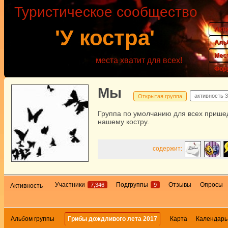
Туристическое сообщество
Акт
'У костра'
Аль
Мес
места хватит для всех!
Фор
Мы
активность
3
Открытая группа
Группа по умолчанию для всех прише
нашему костру.
содержит:
Участники
Подгруппы
Отзывы
Опросы
7,346
9
Активность
Альбом группы
Грибы дождливого лета 2017
Карта
Календарь