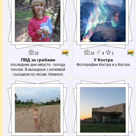
Лаклинскую пещеру и посетили
Айские скалы.
31
16
4
1
ПВД за грибами
У Костра
последние дни августа - погода
Фотографии Костра и у Костра
теплая. В выходные с ночевкой
съездили по лесам. Немного
набрали рыжиков, груздей и других
вкусностей. А еще посетили родник
- Красный ключ.