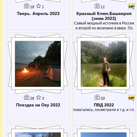
18
1
11
Тверь. Апрель 2023
Красный Ключ.Башкирия
(зима 2023)
Самый мощный источник в России
и второй по величине в мире. По
расходу воды (14,7 кубометров в
секунду) его немного опережает
только источник Фонтен де Воклюз
во Франции, да и то лишь в летнее
время - во время таяния снегов
расход возрастает многократно,
28
3
50
Поездка на Оку 2022
ПВД 2022
покатались, посмотрели и т.д. и т.п.