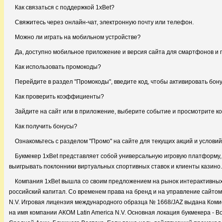
Как связаться с поддержкой 1xBet?
Свяжитесь через онлайн-чат, электронную почту или телефон.
Можно ли играть на мобильном устройстве?
Да, доступно мобильное приложение и версия сайта для смартфонов и 
Как использовать промокоды?
Перейдите в раздел "Промокоды", введите код, чтобы активировать бон
Как проверить коэффициенты?
Зайдите на сайт или в приложение, выберите событие и просмотрите 
Как получить бонусы?
Ознакомьтесь с разделом "Промо" на сайте для текущих акций и условий
Букмекер 1xBet представляет собой универсальную игровую платформу, 
выигрывать поклонники виртуальных спортивных ставок и клиенты казино.
Компания 1xBet вышла со своим предложением на рынок интерактивных и
российский капитал. Со временем права на бренд и на управление сайт
N.V. Игровая лицензия международного образца № 1668/JAZ выдана Комис
на имя компании АКОМ Latin America N.V. Основная локация букмекера - 