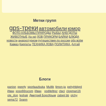
Метки групп
gps-треки
автомобили
юмор
ФОТО-АЛЬБОМЫ:ПРИРОДЫ
РЫБЫ
АНЕГДОТЫ
ЖИВОТНЫЕ
Ха ха!
ЛОВ
ПРИКОРМ
БАЙКИ
БЛЮДА
новости
анархотуризм
путешествия по россии
обо всём
Кавказ
Карпаты
ТЕХНИКА ЛОВА
ПОЛИТИКА.
Алтай
Блоги
panisn
qwerty
sportaazbuka
Multik
timon-ja
pehyhtdgrd
Иван
xoso66rucom
Иван
voditeltrez
ctaci
clopman16
ole_don
leshak
Дмитрий БорсКрым
zabeii bb
olchy
sema72
Svann