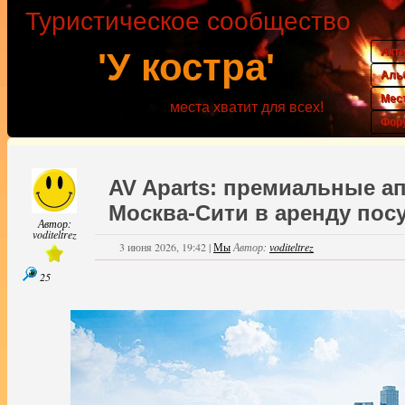
Туристическое сообщество
Акт
'У костра'
Аль
Мес
места хватит для всех!
Фор
AV Aparts: премиальные а
Москва-Сити в аренду пос
Автор:
voditeltrez
3 июня 2026, 19:42
|
Мы
Автор:
voditeltrez
25