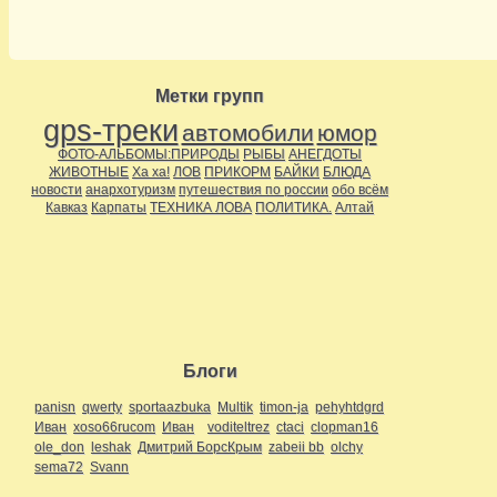
Метки групп
gps-треки
автомобили
юмор
ФОТО-АЛЬБОМЫ:ПРИРОДЫ
РЫБЫ
АНЕГДОТЫ
ЖИВОТНЫЕ
Ха ха!
ЛОВ
ПРИКОРМ
БАЙКИ
БЛЮДА
новости
анархотуризм
путешествия по россии
обо всём
Кавказ
Карпаты
ТЕХНИКА ЛОВА
ПОЛИТИКА.
Алтай
Блоги
panisn
qwerty
sportaazbuka
Multik
timon-ja
pehyhtdgrd
Иван
xoso66rucom
Иван
voditeltrez
ctaci
clopman16
ole_don
leshak
Дмитрий БорсКрым
zabeii bb
olchy
sema72
Svann