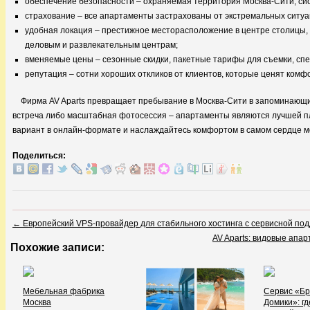
обеспечение безопасности – охраняемая территория Москва-Сити, сис
страхование – все апартаменты застрахованы от экстремальных ситуац
удобная локация – престижное месторасположение в центре столицы, д
деловым и развлекательным центрам;
вменяемые цены – сезонные скидки, пакетные тарифы для съемки, спе
репутация – сотни хороших откликов от клиентов, которые ценят комфор
Фирма AV Aparts превращает пребывание в Москва-Сити в запоминающий
встреча либо масштабная фотосессия – апартаменты являются лучшей п
вариант в онлайн-формате и наслаждайтесь комфортом в самом сердце м
Поделиться:
←
Европейский VPS-провайдер для стабильного хостинга с сервисной под
AV Aparts: видовые апа
Похожие записи:
Мебельная фабрика
Сервис «Б
Москва
Домики»: г