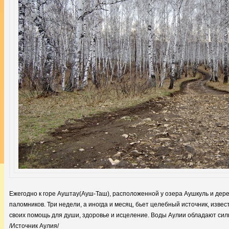
Ежегодно к горе Ауштау(Ауш-Таш), расположенной у озера Аушкуль и де
паломников. Три недели, а иногда и месяц, бьет целебный источник, изве
своих помощь для души, здоровье и исцеление. Воды Аулии обладают си
/Источник Аулия/