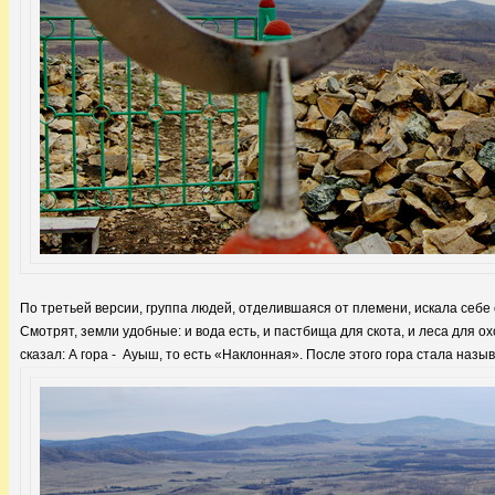
По третьей версии, группа людей, отделившаяся от племени, искала себе
Смотрят, земли удобные: и вода есть, и пастбища для скота, и леса для о
сказал: А гора - Ауыш, то есть «Наклонная». После этого гора стала назы