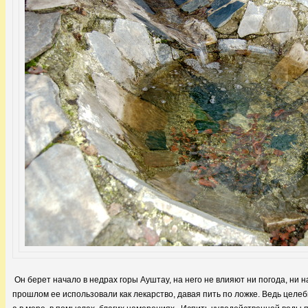
Он берет начало в недрах горы Ауштау, на него не влияют ни погода, ни н
прошлом ее использовали как лекарство, давая пить по ложке. Ведь целе