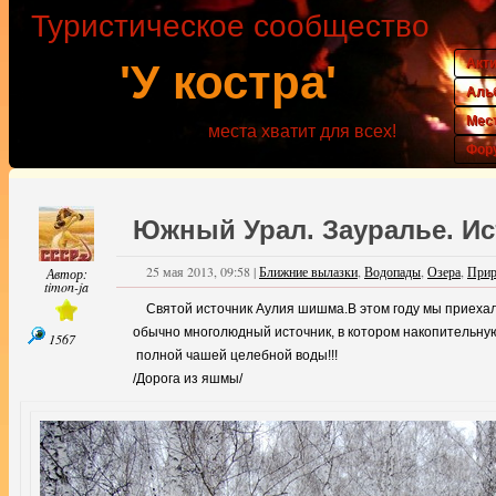
Туристическое сообщество
Акт
'У костра'
Аль
Мес
места хватит для всех!
Фор
Южный Урал. Зауралье. Ис
25 мая 2013, 09:58
|
Ближние вылазки
,
Водопады
,
Озера
,
Прир
Автор:
timon-ja
Святой источник Аулия шишма.В этом году мы приехали чу
обычно многолюдный источник, в котором накопительну
1567
полной чашей целебной воды!!!
/Дорога из яшмы/