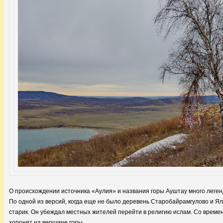
О происхождении источника «Аулия» и названия горы Ауштау много леген
По одной из версий, когда еще не было деревень Старобайрамгулово и Я
старик. Он убеждал местных жителей перейти в религию ислам. Со времене
хоронят на вершине горы.