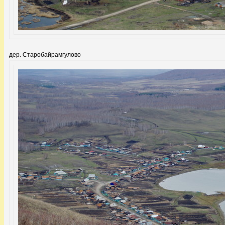
дер. Старобайрамгулово