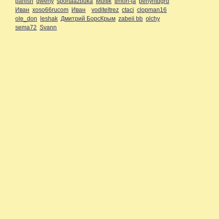
panisn
qwerty
sportaazbuka
Multik
timon-ja
pehyhtdgrd
Иван
xoso66rucom
Иван
voditeltrez
ctaci
clopman16
ole_don
leshak
Дмитрий БорсКрым
zabeii bb
olchy
sema72
Svann