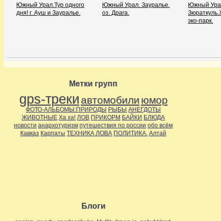
Южный Урал.Тур одного
Южный Урал. Зауралье.
Южный Ура
дня! г. Ауш и Зауралье.
оз. Драга.
Зюраткуль.
эко-парк.
Метки групп
gps-треки
автомобили
юмор
ФОТО-АЛЬБОМЫ:ПРИРОДЫ
РЫБЫ
АНЕГДОТЫ
ЖИВОТНЫЕ
Ха ха!
ЛОВ
ПРИКОРМ
БАЙКИ
БЛЮДА
новости
анархотуризм
путешествия по россии
обо всём
Кавказ
Карпаты
ТЕХНИКА ЛОВА
ПОЛИТИКА.
Алтай
Блоги