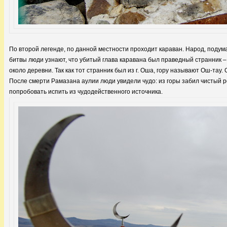
По второй легенде, по данной местности проходит караван. Народ, подумав
битвы люди узнают, что убитый глава каравана был праведный странник –
около деревни. Так как тот странник был из г. Оша, гору называют Ош-тау
После смерти Рамазана аулии люди увидели чудо: из горы забил чистый р
попробовать испить из чудодейственного источника.