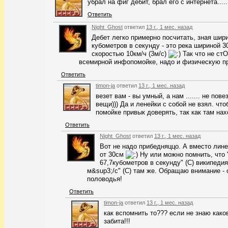
убрал на фиг дебит, брал его с интернета....
Ответить
Night_Ghost
ответил
13 г., 1 мес. назад
Дебет легко примерно посчитать, зная шири
кубометров в секунду - это река шириной 3
скоростью 10км/ч (3м/с)
Так что не стО
всемирной инфопомойке, надо и физическую п
Ответить
timon-ja
ответил
13 г., 1 мес. назад
везет вам - вы умный, а нам ....... не по
вещи))) Да и ленейки с собой не взял. что
помойке привык доверять, так как там на
Ответить
Night_Ghost
ответил
13 г., 1 мес. назад
Вот не надо прибедняццо. А вместо лине
от 30см
Ну или можно помнить, что 
67,7кубометров в секунду" (С) википеди
м&sup3;/с" (С) там же. Обращаю внимание - 
половодья!
Ответить
timon-ja
ответил
13 г., 1 мес. назад
как вспомнить то??? если не знаю каков
забита!!!