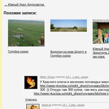
←
Южный Урал. Кругосветка.
Похожие записи:
Южный Ура
Голубое озеро
Водопад на реке Шунгут и
Зюраткуль.
Голубое озеро
эко-парк.
Night_Ghost
ответил
13 г., 1 мес. назад
У Красного ключа в весеннее половодье макс
http://www.ykoctpa.ru/night_ghost/voyages/blizhn
300 :)) Откуда там 300 кубов, там весь расхо
http://www.ykoctpa.ru/night_ghost/voyages/blizhnie-v
Ответить
timon-ja
ответил
13 г., 1 мес. назад