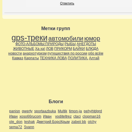
Ответить
Метки групп
gps-треки
автомобили
юмор
ФОТО-АЛЬБОМЫ:ПРИРОДЫ
РЫБЫ
АНЕГДОТЫ
ЖИВОТНЫЕ
Ха ха!
ЛОВ
ПРИКОРМ
БАЙКИ
БЛЮДА
новости
анархотуризм
путешествия по россии
обо всём
Кавказ
Карпаты
ТЕХНИКА ЛОВА
ПОЛИТИКА.
Алтай
Блоги
panisn
qwerty
sportaazbuka
Multik
timon-ja
pehyhtdgrd
Иван
xoso66rucom
Иван
voditeltrez
ctaci
clopman16
ole_don
leshak
Дмитрий БорсКрым
zabeii bb
olchy
sema72
Svann