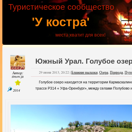
Туристическое сообщество
Акт
'У костра'
Аль
Мес
места хватит для всех!
Фор
Южный Урал. Голубое озер
29 июня 2013, 20:22
|
Ближние вылазки
,
Озера
,
Природа
,
Путе
Автор:
timon-ja
Голубое озеро находится на территории Кармаскалинс
трассе Р314 « Уфа-Оренбург», между селами Полубово
2014