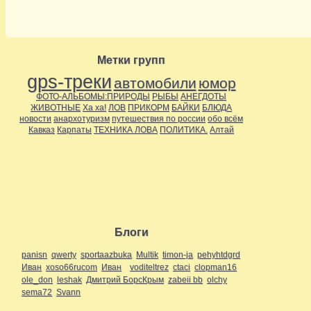
Метки групп
gps-треки
автомобили
юмор
ФОТО-АЛЬБОМЫ:ПРИРОДЫ
РЫБЫ
АНЕГДОТЫ
ЖИВОТНЫЕ
Ха ха!
ЛОВ
ПРИКОРМ
БАЙКИ
БЛЮДА
новости
анархотуризм
путешествия по россии
обо всём
Кавказ
Карпаты
ТЕХНИКА ЛОВА
ПОЛИТИКА.
Алтай
Блоги
panisn
qwerty
sportaazbuka
Multik
timon-ja
pehyhtdgrd
Иван
xoso66rucom
Иван
voditeltrez
ctaci
clopman16
ole_don
leshak
Дмитрий БорсКрым
zabeii bb
olchy
sema72
Svann