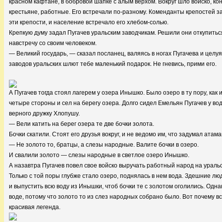
красном кафтане, в бобровой шапке с алым верхом. Вокруг шло войско, кон
крестьяне, работные. Его встречали по-разному. Коменданты крепостей за
эти крепости, и население встречало его хлебом-солью.
Крепкую думу задал Пугачев уральским заводчикам. Решили они откупиться
навстречу со своим человеком.
— Великий государь, — сказал посланец, валяясь в ногах Пугачева и целу
заводов уральских шлют тебе маленький подарок. Не гневись, прими его.
А Пугачев тогда стоял лагерем у озера Инышко. Было озеро в ту пору, как 
четыре стороны и сел на берегу озера. Долго сидел Емельян Пугачев у вод
верного дружку Хлопушу.
— Вели катить на берег озера те две бочки золота.
Бочки скатили. Стоят его друзья вокруг, и не ведомо им, что задумал атама
— Не золото то, братцы, а слезы народные. Валите бочки в озеро.
И свалили золото — слезы народные в светлое озеро Инышко.
А назавтра Пугачев повел свое войско выручать работный народ на уральс
Только с той поры глубже стало озеро, поднялась в нем вода. Здешние лю
и выпустить всю воду из Инышки, чтоб бочки те с золотом оголились. Одна
воде, потому что золото то из слез народных собрано было. Вот почему 
красивая легенда.