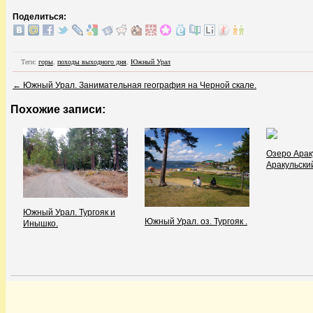
Поделиться:
Теги:
горы
,
походы выходного дня
,
Южный Урал
←
Южный Урал. Занимательная география на Черной скале.
Похожие записи:
Озеро Арак
Аракульски
Южный Урал. Тургояк и
Южный Урал. оз. Тургояк .
Инышко.