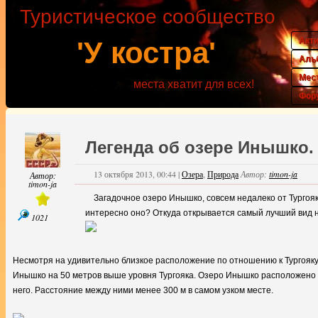
Туристическое сообщество
Акт
'У костра'
Аль
Мес
места хватит для всех!
Фор
Легенда об озере Инышко.
13 октября 2013, 00:44
|
Озера
,
Природа
Автор:
timon-ja
Автор:
timon-ja
Загадочное озеро Инышко, совсем недалеко от Тургояк
интересно оно? Откуда открывается самый лучший вид на
1021
Несмотря на удивительно близкое расположение по отношению к Тургояку,
Инышко на 50 метров выше уровня Тургояка. Озеро Инышко расположено 
него. Расстояние между ними менее 300 м в самом узком месте.