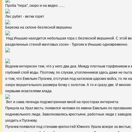
Проба "пера", скоро и на видео .......
Лес рубят - ветки горят
Березка на склоне безлесной вершины
Над Инышко находится небольшая гора с безлесной вершиной. С этой в
разделенные стеной мачтовых сосен - Тургояк и Инышко одновременно.
Водоем интересен тем, что у него два дна. Между плотным торфяником и
глубокий слой воды. Поэтому, по слухам, утопленников здесь даже не пыта
о том, что Емельян Пугачев, отступая под натиском царских войск, то ли 
озеро внушительного размера бочку с золотом. А то и сразу две. И многи
первыми искателями клада.
Вот и сама легенда подсмотренная мной на просторах интернета:
Пришла на Урал весть: появился человек по имени Емельян по прозванию 
подневольного люда. Заволновались крестьяне, работные люди с заводов.
уходить к Пугачеву.
Пугачев появился под стенами крепостей Южного Урала вскоре за вестью, 