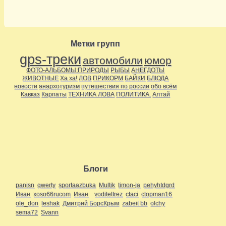
Метки групп
gps-треки
автомобили
юмор
ФОТО-АЛЬБОМЫ:ПРИРОДЫ
РЫБЫ
АНЕГДОТЫ
ЖИВОТНЫЕ
Ха ха!
ЛОВ
ПРИКОРМ
БАЙКИ
БЛЮДА
новости
анархотуризм
путешествия по россии
обо всём
Кавказ
Карпаты
ТЕХНИКА ЛОВА
ПОЛИТИКА.
Алтай
Блоги
panisn
qwerty
sportaazbuka
Multik
timon-ja
pehyhtdgrd
Иван
xoso66rucom
Иван
voditeltrez
ctaci
clopman16
ole_don
leshak
Дмитрий БорсКрым
zabeii bb
olchy
sema72
Svann