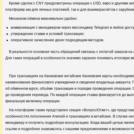
Кроме сделок с CNY предусмотрены операции с USD, евро и другими а
платформу как для личных платежей, так и для взаиморасчётов с зарубе
Механизм обмена максимально удобен:
коммуникация с менеджером через мессенджер Telegram в любое дост
утверждение ставки и условий транзакции;
оперативное зачисление денег подходящим методом.
В реальности основная часть обращений связаны с оплатой заказов на
Для таких операций в особенности значимо заранее понимать итоговую ве
При транзакциях на банковские китайские банковские карты необходимо
наименование финансового учреждения и сведения владельца аккаунта.
об обменном курсе, объёме транзакции и порядке проведения операции
до проведения перевода. По каждой операции ставка фиксируется до вып
финальную величину операции.
На платформе также представлен секция «Вопрос/Ответ», где предста
особенностях пополнения Алипей и транзакциях в китайские. В случае н
менеджеру и получить подробную консультацию. Когда вашей целью явля
ссылке и подробнее знакомьтесь с нашими предложениями и возможностя