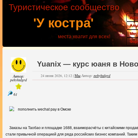
Туристическое сообщество
Акт
'У костра'
Аль
Мес
места хватит для всех!
Фор
Yuanix — курс юаня в Нов
24 июня 2026, 12:12
|
Мы
Автор:
pehyhtdgrd
Автор:
pehyhtdgrd
61
Заказы на Таобао и площадке 1688, взаиморасчёты с китайскими прод
стали привычной операцией для ряда российских бизнес компаний. Таки