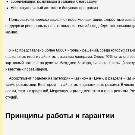
соревнования, розыгрыши и задания с наградами;
многоступенчатый джекпот и бонусная программа.
Пользователи нередко выделяют простую навигацию, скоростные выпла
поддержки региональных платежных систем сайт подойдет как начинающим
казино.
У нас представлено более 6000+ игровых решений, среди которых ста
настольные игры и лайв-игры с живыми дилерами. Около 70% каталога со
карточный покер, игра рулетка, блэкджек, баккара, live и crash игры. В р
известных провайдеров.
Ассортимент поделен на категории «Казино» и «Live». В разделе «Кази
также розыгрыши. Во втором — лайв-игры и динамичные режимы. В числе
слоты, слоты с графикой, Megaways, игры с джекпотом и краш-режимы. Разм
студий.
Принципы работы и гарантии