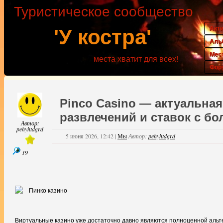
Туристическое сообщество
Акт
'У костра'
Аль
Мес
места хватит для всех!
Фор
Pinco Casino — актуальна
развлечений и ставок с б
Автор:
pehyhtdgrd
5 июня 2026, 12:42
|
Мы
Автор:
pehyhtdgrd
19
Виртуальные казино уже достаточно давно являются полноценной альте