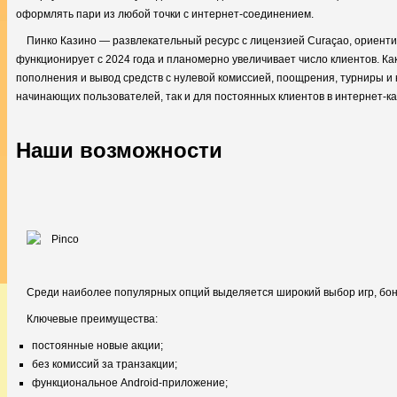
оформлять пари из любой точки с интернет-соединением.
Пинко Казино — развлекательный ресурс с лицензией Curaçao, ориент
функционирует с 2024 года и планомерно увеличивает число клиентов. Как
пополнения и вывод средств с нулевой комиссией, поощрения, турниры и
начинающих пользователей, так и для постоянных клиентов в интернет-ка
Наши возможности
Среди наиболее популярных опций выделяется широкий выбор игр, бон
Ключевые преимущества:
постоянные новые акции;
без комиссий за транзакции;
функциональное Android-приложение;