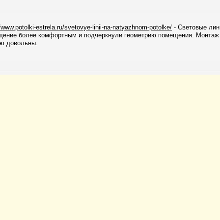
//www.potolki-estrela.ru/svetovye-linii-na-natyazhnom-potolke/
- Световые лин
ещение более комфортным и подчеркнули геометрию помещения. Монтаж
ью довольны.