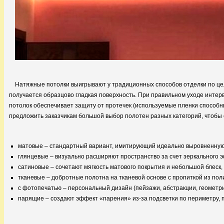
Натяжные потолки выигрывают у традиционных способов отделки по цело
получается образцово гладкая поверхность. При правильном уходе интерв
потолок обеспечивает защиту от протечек (используемые пленки способн
предложить заказчикам большой выбор полотен разных категорий, чтобы
матовые – стандартный вариант, имитирующий идеально выровненную 
глянцевые – визуально расширяют пространство за счет зеркального э
сатиновые – сочетают мягкость матового покрытия и небольшой блес
тканевые – добротные полотна на тканевой основе с пропиткой из по
с фотопечатью – персональный дизайн (пейзажи, абстракции, геометрич
парящие – создают эффект «парения» из-за подсветки по периметру, 