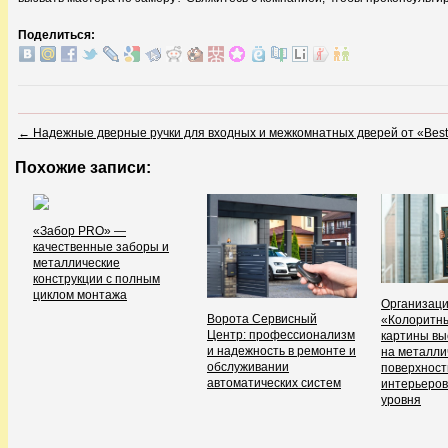
Поделиться:
←
Надежные дверные ручки для входных и межкомнатных дверей от «Bes
Похожие записи:
«Забор PRO» —
качественные заборы и
металлические
конструкции с полным
циклом монтажа
Организац
Ворота Сервисный
«Колоритн
Центр: профессионализм
картины вы
и надежность в ремонте и
на металли
обслуживании
поверхност
автоматических систем
интерьеров
уровня