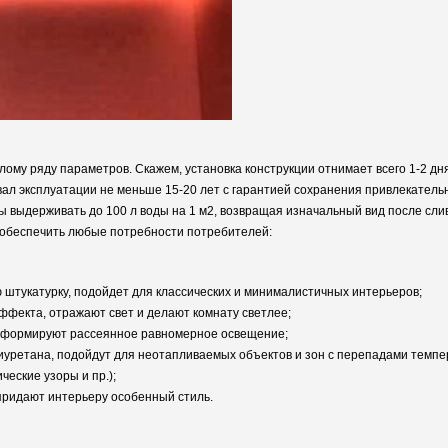
му ряду параметров. Скажем, установка конструкции отнимает всего 1-2 дня 
ал эксплуатации не меньше 15-20 лет с гарантией сохранения привлекательн
ы выдерживать до 100 л воды на 1 м2, возвращая изначальный вид после сли
 обеспечить любые потребности потребителей:
штукатурку, подойдет для классических и минималистичных интерьеров;
ффекта, отражают свет и делают комнату светлее;
к, формируют рассеянное равномерное освещение;
лиуретана, подойдут для неотапливаемых объектов и зон с перепадами темпе
еские узоры и пр.);
придают интерьеру особенный стиль.