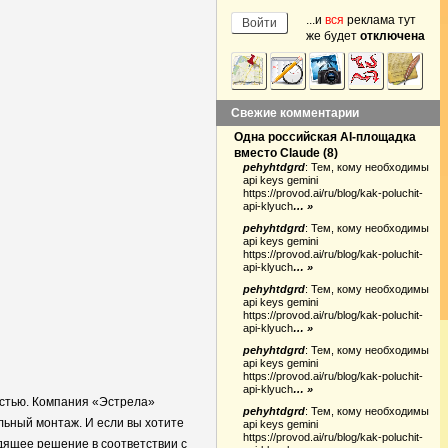
...и
вся
реклама тут
же будет
отключена
Свежие комментарии
Одна российская AI-площадка
вместо Claude
(
8
)
pehyhtdgrd
:
Тем, кому необходимы
api keys gemini
https://provod.ai/ru/blog/kak-poluchit-
api-klyuch
… »
pehyhtdgrd
:
Тем, кому необходимы
api keys gemini
https://provod.ai/ru/blog/kak-poluchit-
api-klyuch
… »
pehyhtdgrd
:
Тем, кому необходимы
api keys gemini
https://provod.ai/ru/blog/kak-poluchit-
api-klyuch
… »
pehyhtdgrd
:
Тем, кому необходимы
api keys gemini
https://provod.ai/ru/blog/kak-poluchit-
api-klyuch
… »
остью. Компания «Эстрела»
pehyhtdgrd
:
Тем, кому необходимы
ьный монтаж. И если вы хотите
api keys gemini
https://provod.ai/ru/blog/kak-poluchit-
дящее решение в соответствии с