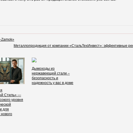
t-Zamok»
Металлопродукция от компании «СтальТехИнвест»: эффективные ре
Дымоходы из
нержавеющей стали –
безопасность и
надежность у вас в доме
ия
ый Стиль» —
сокого уровня
ческой
и для
 нового