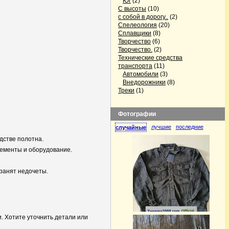
Юг
(2)
С высоты
(10)
с собой в дорогу..
(2)
Спелеология
(20)
Сплавщики
(8)
Творчество
(6)
Творчество.
(2)
Технические средства
транспорта
(11)
Автомобили
(3)
Внедорожники
(8)
Треки
(1)
Фотографии
лучшие
последние
случайные
дстве полотна.
ементы и оборудование.
ранят недочеты.
. Хотите уточнить детали или