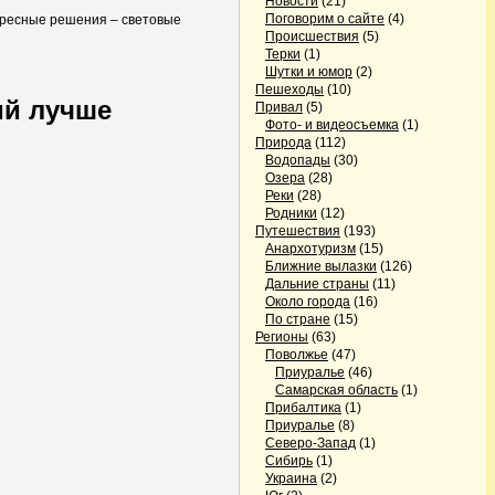
Новости
(21)
Поговорим о сайте
(4)
тересные решения – световые
Происшествия
(5)
Терки
(1)
Шутки и юмор
(2)
Пешеходы
(10)
ий лучше
Привал
(5)
Фото- и видеосъемка
(1)
Природа
(112)
Водопады
(30)
Озера
(28)
Реки
(28)
Родники
(12)
Путешествия
(193)
Анархотуризм
(15)
Ближние вылазки
(126)
Дальние страны
(11)
Около города
(16)
По стране
(15)
Регионы
(63)
Поволжье
(47)
Приуралье
(46)
Самарская область
(1)
Прибалтика
(1)
Приуралье
(8)
Северо-Запад
(1)
Сибирь
(1)
Украина
(2)