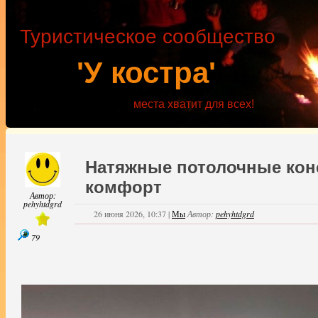
Туристическое сообщество
'У костра'
места хватит для всех!
Натяжные потолочные конс
комфорт
Автор:
pehyhtdgrd
26 июня 2026, 10:37
|
Мы
Автор:
pehyhtdgrd
79