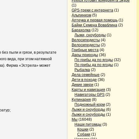
Firefox готовит конкурента Skype
(1)
GPS-треки с интернета
(1)
Альпинизм
(5)
Аптечка и первая помощь
(1)
Байки Семена Воваблина
(2)
Барахолка
(12)
Лыжи, сноуборды
(1)
Велосипедисты
(4)
Велосипедисты
(2)
Грибные места
(4)
без пыли и грязи, в результате
Дары природы
(36)
ого вида, при этом натяжной
По грибы да по ягоды
(32)
По грибы да по ягоды
(1)
ва). Фирма «Эстрела» может
Рыбалка
(2)
Дела семейные
(2)
Дети в походе
(36)
Дикие звери
(1)
Карты и навигация
(3)
Навигаторы GPS
(2)
Кулинария
(8)
Подножный корм
(2)
Лыжи и сноуборды
(6)
ратур;
Лыжи и сноуборды
(1)
Мы
(16048)
Наши питомцы
(3)
Кошки
(2)
Собаки
(1)