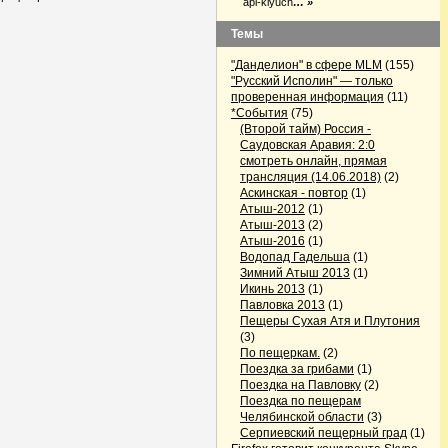
api-klyuch
… »
Темы
"Данделион" в сфере MLM
(155)
"Русский Исполин" — только
проверенная информация
(11)
*События
(75)
(Второй тайм) Россия -
Саудовская Аравия: 2:0
смотреть онлайн, прямая
трансляция (14.06.2018)
(2)
Аскинская - повтор
(1)
Атыш-2012
(1)
Атыш-2013
(2)
Атыш-2016
(1)
Водопад Гадельша
(1)
Зимний Атыш 2013
(1)
Икинь 2013
(1)
Павловка 2013
(1)
Пещеры Сухая Атя и Плутония
(3)
По пещеркам.
(2)
Поездка за грибами
(1)
Поездка на Павловку
(2)
Поездка по пещерам
Челябинской области
(3)
Серпиевский пещерный град
(1)