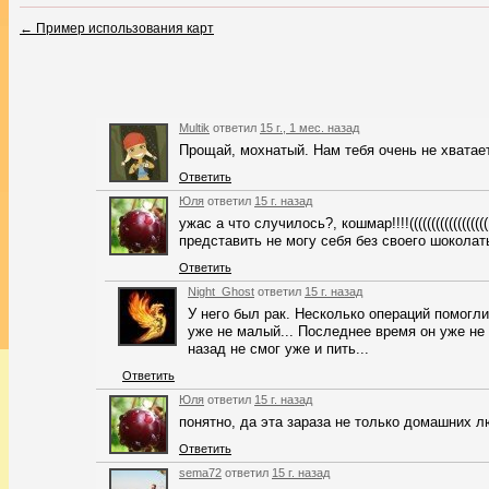
←
Пример использования карт
Multik
ответил
15 г., 1 мес. назад
Прощай, мохнатый. Нам тебя очень не хватает,
Ответить
Юля
ответил
15 г. назад
ужас а что случилось?, кошмар!!!!((((((((((((((
представить не могу себя без своего шоколатье(
Ответить
Night_Ghost
ответил
15 г. назад
У него был рак. Несколько операций помогли
уже не малый... Последнее время он уже не
назад не смог уже и пить...
Ответить
Юля
ответил
15 г. назад
понятно, да эта зараза не только домашних лю
Ответить
sema72
ответил
15 г. назад