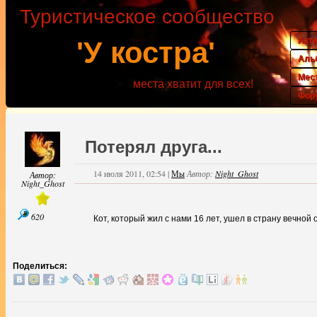
Туристическое сообщество
Акт
'У костра'
Аль
Мес
места хватит для всех!
Фор
Потерял друга...
14 июля 2011, 02:54
|
Мы
Автор:
Night_Ghost
Автор:
Night_Ghost
620
Кот, который жил с нами 16 лет, ушел в страну вечной
Поделиться: