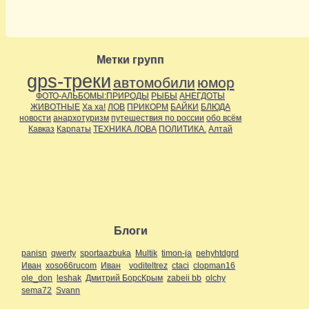
Метки групп
gps-треки
автомобили
юмор
ФОТО-АЛЬБОМЫ:ПРИРОДЫ
РЫБЫ
АНЕГДОТЫ
ЖИВОТНЫЕ
Ха ха!
ЛОВ
ПРИКОРМ
БАЙКИ
БЛЮДА
новости
анархотуризм
путешествия по россии
обо всём
Кавказ
Карпаты
ТЕХНИКА ЛОВА
ПОЛИТИКА.
Алтай
Блоги
panisn
qwerty
sportaazbuka
Multik
timon-ja
pehyhtdgrd
Иван
xoso66rucom
Иван
voditeltrez
ctaci
clopman16
ole_don
leshak
Дмитрий БорсКрым
zabeii bb
olchy
sema72
Svann