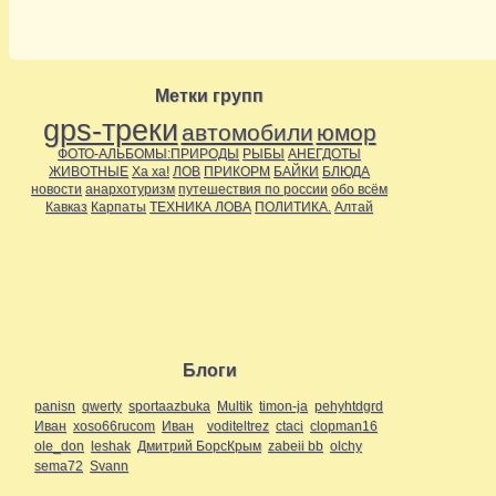
Метки групп
gps-треки
автомобили
юмор
ФОТО-АЛЬБОМЫ:ПРИРОДЫ
РЫБЫ
АНЕГДОТЫ
ЖИВОТНЫЕ
Ха ха!
ЛОВ
ПРИКОРМ
БАЙКИ
БЛЮДА
новости
анархотуризм
путешествия по россии
обо всём
Кавказ
Карпаты
ТЕХНИКА ЛОВА
ПОЛИТИКА.
Алтай
Блоги
panisn
qwerty
sportaazbuka
Multik
timon-ja
pehyhtdgrd
Иван
xoso66rucom
Иван
voditeltrez
ctaci
clopman16
ole_don
leshak
Дмитрий БорсКрым
zabeii bb
olchy
sema72
Svann