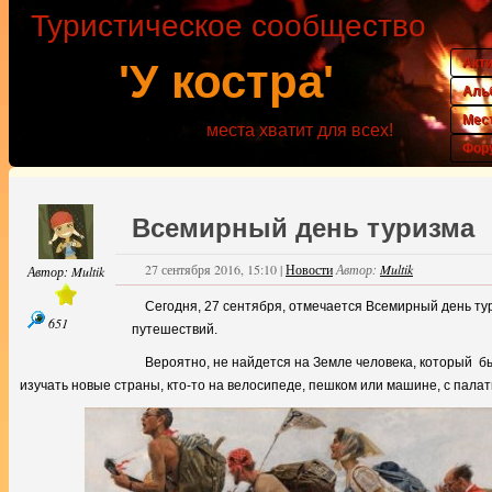
Туристическое сообщество
Акт
'У костра'
Аль
Мес
места хватит для всех!
Фор
Всемирный день туризма
27 сентября 2016, 15:10
|
Новости
Автор:
Multik
Автор:
Multik
Сегодня, 27 сентября, отмечается Всемирный день ту
651
путешествий.
Вероятно, не найдется на Земле человека, который бы
изучать новые страны, кто-то на велосипеде, пешком или машине, с палатк