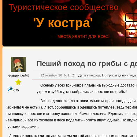
Туристическое сообщество
Акт
'У костра'
Аль
Мес
места хватит для всех!
Фор
Пеший поход по грибы с д
12 октября 2016, 15:21
|
Дети в походе
,
По грибы да по ягоды
Автор:
Multik
Осенью у всех грибников планы на выходные достаточн
619
утром в субботу, мы собрались и поехали по грибы!
Всю неделю стояла относительно мокрая погода, да и 
(их нельзя не есть:) ). И вот, собравшись и одевшись потеплее, ведь терм
в машинку и поехали в сторону нашего любимого лесочка. Едем мы, по ст
невидимо, и все их хозяева в леса подались - опята ищут, однако. Но видн
пустыми ведрами...
Долго ли коротко ли, но доехали мы до той деревни, где нам предстоит с