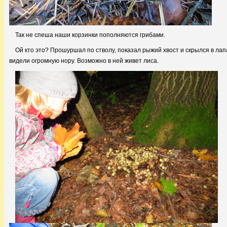
Так не спеша наши корзинки пополняются грибами.
Ой кто это? Прошуршал по стволу, показал рыжий хвост и скрылся в лап
видели огромную нору. Возможно в ней живет лиса.