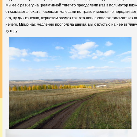
Мы ее с разбегу на "реактивной тяге"-то преодолели (газ в пол, мотор визж
отказывается ехать - скользит колесами по траве и медленно передвигает
ого, ну дык конечно, чернозем размок так, что ноги в сапогах скользят как
нечего. Мимо нас медленно проползла шнива, мы с грустью на нее взгляну
ту гору.