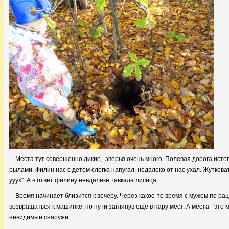
Места тут совершенно дикие, зверья очень много. Полевая дорога исто
рылами. Филин нас с детем слегка напугал, недалеко от нас ухал. Жуткова
ууух". А в ответ филину невдалеке тявкала лисица.
Время начинает близится к вечеру. Через какое-то время с мужем по ра
возвращаться к машинке, по пути заглянув еще в пару мест. А места - это 
невидимые снаружи.