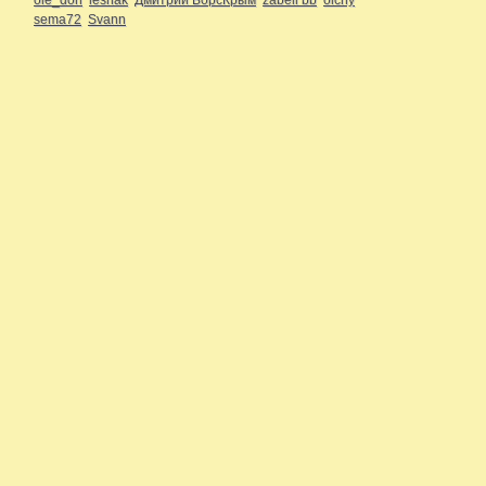
sema72
Svann