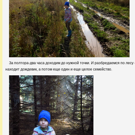
За полтора-два часа доходим до нужной точки. И разбредаемся по лесу - 
находит дождевик, а потом еще один и еще целое семейство.