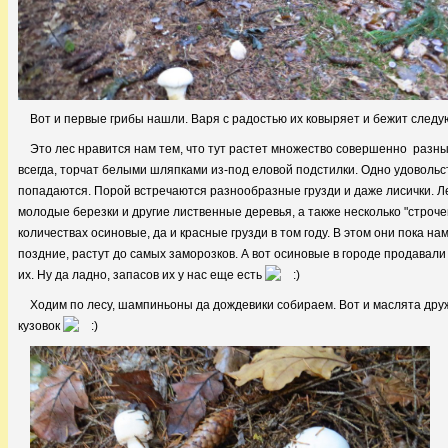
Вот и первые грибы нашли. Варя с радостью их ковыряет и бежит следу
Это лес нравится нам тем, что тут растет множество совершенно разны
всегда, торчат белыми шляпками из-под еловой подстилки. Одно удовольств
попадаются. Порой встречаются разнообразные грузди и даже лисички. Л
молодые березки и другие лиственные деревья, а также несколько "строче
количествах осиновые, да и красные грузди в том году. В этом они пока на
поздние, растут до самых заморозков. А вот осиновые в городе продавали
их. Ну да ладно, запасов их у нас еще есть
Ходим по лесу, шампиньоны да дождевики собираем. Вот и маслята дружн
кузовок