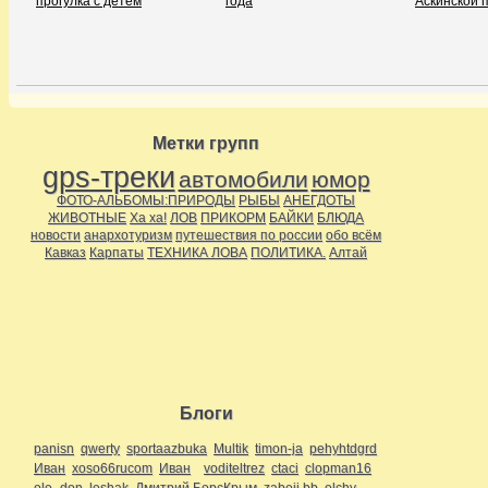
прогулка с детём
года
Аскинской 
Метки групп
gps-треки
автомобили
юмор
ФОТО-АЛЬБОМЫ:ПРИРОДЫ
РЫБЫ
АНЕГДОТЫ
ЖИВОТНЫЕ
Ха ха!
ЛОВ
ПРИКОРМ
БАЙКИ
БЛЮДА
новости
анархотуризм
путешествия по россии
обо всём
Кавказ
Карпаты
ТЕХНИКА ЛОВА
ПОЛИТИКА.
Алтай
Блоги
panisn
qwerty
sportaazbuka
Multik
timon-ja
pehyhtdgrd
Иван
xoso66rucom
Иван
voditeltrez
ctaci
clopman16
ole_don
leshak
Дмитрий БорсКрым
zabeii bb
olchy