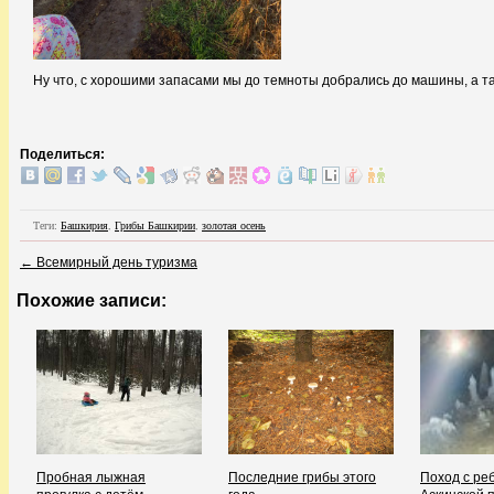
Ну что, с хорошими запасами мы до темноты добрались до машины, а та
Поделиться:
Теги:
Башкирия
,
Грибы Башкирии
,
золотая осень
←
Всемирный день туризма
Похожие записи:
Пробная лыжная
Последние грибы этого
Поход с ре