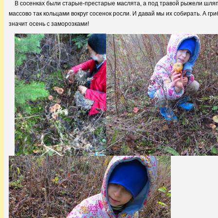
В сосенках были старые-престарые маслята, а под травой рыжели шляп
массово так кольцами вокруг сосенок росли. И давай мы их собирать. А гри
значит осень с заморозками!