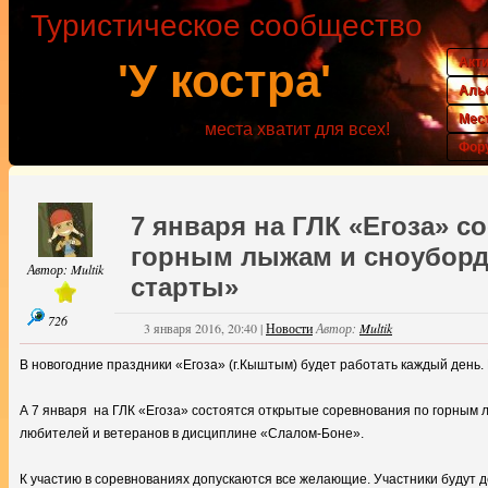
Туристическое сообщество
Акт
'У костра'
Аль
Мес
места хватит для всех!
Фор
7 января на ГЛК «Егоза» с
горным лыжам и сноуборд
Автор:
Multik
старты»
726
3 января 2016, 20:40
|
Новости
Автор:
Multik
В новогодние праздники «Егоза» (г.Кыштым) будет работать каждый день. Г
А 7 января на ГЛК «Егоза» состоятся открытые соревнования по горным 
любителей и ветеранов в дисциплине «Слалом-Боне».
К участию в соревнованиях допускаются все желающие. Участники будут д