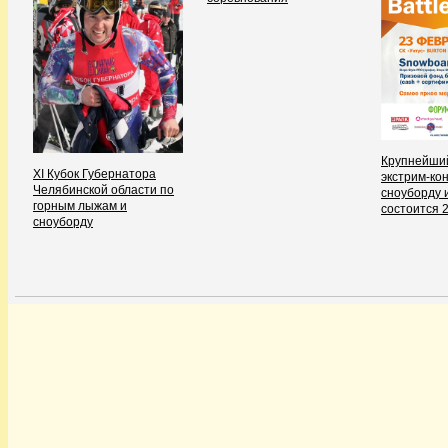
Крупнейший
ХI Кубок Губернатора
экстрим-ко
Челябинской области по
сноуборду 
горным лыжам и
состоится 
сноуборду