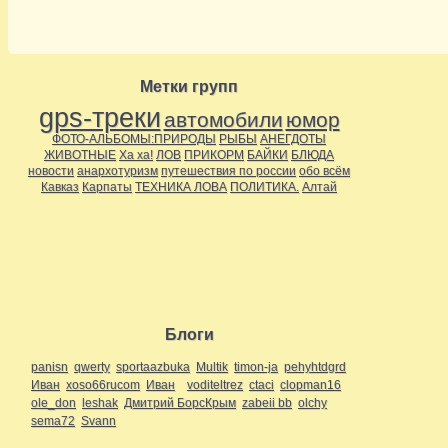
Метки групп
gps-треки
автомобили
юмор
ФОТО-АЛЬБОМЫ:ПРИРОДЫ
РЫБЫ
АНЕГДОТЫ
ЖИВОТНЫЕ
Ха ха!
ЛОВ
ПРИКОРМ
БАЙКИ
БЛЮДА
новости
анархотуризм
путешествия по россии
обо всём
Кавказ
Карпаты
ТЕХНИКА ЛОВА
ПОЛИТИКА.
Алтай
Блоги
panisn
qwerty
sportaazbuka
Multik
timon-ja
pehyhtdgrd
Иван
xoso66rucom
Иван
voditeltrez
ctaci
clopman16
ole_don
leshak
Дмитрий БорсКрым
zabeii bb
olchy
sema72
Svann