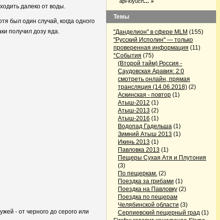
api-klyuch
… »
уходить далеко от воды.
Темы
отя был один случай, когда одного
аки получил дозу яда.
"Данделион" в сфере MLM
(155)
"Русский Исполин" — только
проверенная информация
(11)
*События
(75)
(Второй тайм) Россия -
Саудовская Аравия: 2:0
смотреть онлайн, прямая
трансляция (14.06.2018)
(2)
Аскинская - повтор
(1)
Атыш-2012
(1)
Атыш-2013
(2)
Атыш-2016
(1)
Водопад Гадельша
(1)
Зимний Атыш 2013
(1)
Икинь 2013
(1)
Павловка 2013
(1)
Пещеры Сухая Атя и Плутония
(3)
По пещеркам.
(2)
Поездка за грибами
(1)
Поездка на Павловку
(2)
Поездка по пещерам
Челябинской области
(3)
ужей - от черного до серого или
Серпиевский пещерный град
(1)