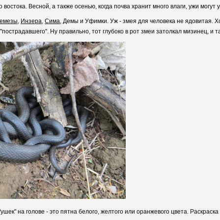
 востока. Весной, а также осенью, когда почва хранит много влаги, ужи могут 
емезы
,
Инзера
,
Сима
, Демы и Уфимки. Уж - змея для человека не ядовитая. Х
"пострадавшего". Ну правильно, тот глубоко в рот змеи затолкал мизинец, и т
шек" на голове - это пятна белого, желтого или оранжевого цвета. Раскраска 