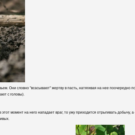
ьем. Они словно "всасывают" жертву в пасть, натягивая на нее поочередно п
ают с головы).
этот момент на него нападает враг, то ужу приходится отрыгивать добычу, а
ивых.