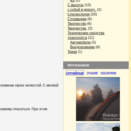
Юг
(2)
С высоты
(10)
с собой в дорогу..
(2)
Спелеология
(20)
Сплавщики
(8)
Творчество
(6)
Творчество.
(2)
Технические средства
транспорта
(11)
Автомобили
(3)
Внедорожники
(8)
Треки
(1)
Фотографии
лучшие
последние
случайные
оловинки своих челюстей. С мелкой
 самому спасаться. При этом