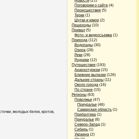
Новости
(21)
Поговорим о сайте
(4)
Происшествия
(5)
Терки
(1)
Шутки и юмор
(2)
Пешеходы
(10)
Привал
(5)
Фото- и видеосъемка
(1)
Природа
(112)
Водопады
(30)
Озера
(28)
Реки
(28)
Родники
(12)
Путешествия
(193)
Анархотуризм
(15)
Ближние вылазки
(126)
Дальние страны
(11)
Около города
(16)
По стране
(15)
Регионы
(63)
Поволжье
(47)
Приуралье
(46)
Самарская область
(1)
точки, молодых белок, кротов,
Прибалтика
(1)
Приуралье
(8)
Северо-Запад
(1)
Сибирь
(1)
Украина
(2)