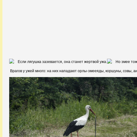
Врагов у ужей много: на них нападают орлы-змееяды, коршуны, совы, аи