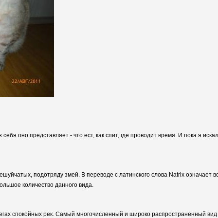
 себя оно представляет - что ест, как спит, где проводит время. И пока я ис
ешуйчатых, подотряду змей. В переводе с латинского слова Natrix означает в
большое количество данного вида.
регах спокойных рек. Самый многочисленный и широко распространенный вид