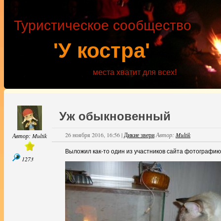
Туристическое сообщество
'У костра'
места хватит для всех!
Уж обыкновенный
26 ноября 2016, 16:56
|
Дикие звери
Автор:
Multik
Автор:
Multik
Выложил как-то один из участников сайта фотографию
1273