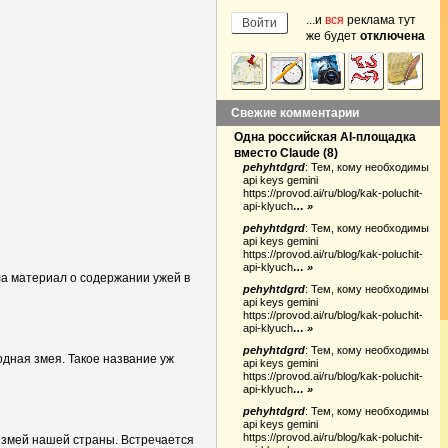
...и
вся
реклама тут
же будет
отключена
Свежие комментарии
Одна российская AI-площадка
вместо Claude
(
8
)
pehyhtdgrd
:
Тем, кому необходимы
api keys gemini
https://provod.ai/ru/blog/kak-poluchit-
api-klyuch
… »
pehyhtdgrd
:
Тем, кому необходимы
api keys gemini
https://provod.ai/ru/blog/kak-poluchit-
api-klyuch
… »
кала материал о содержании ужей в
pehyhtdgrd
:
Тем, кому необходимы
api keys gemini
https://provod.ai/ru/blog/kak-poluchit-
api-klyuch
… »
pehyhtdgrd
:
Тем, кому необходимы
одная змея. Такое название уж
api keys gemini
https://provod.ai/ru/blog/kak-poluchit-
api-klyuch
… »
pehyhtdgrd
:
Тем, кому необходимы
api keys gemini
https://provod.ai/ru/blog/kak-poluchit-
 змей нашей страны. Встречается