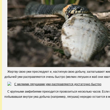
Жертву свою ужи преследуют и, настигнув свою добычу, заглатывают жив
добычей ужи расправляются очень быстро (мелких лягушек и жаб они хват
С крупными амфибиями приходится провозиться несколько часов. Если в 
побывавшая внутри ужа добыча (например, лягушка) нередко остается в ж