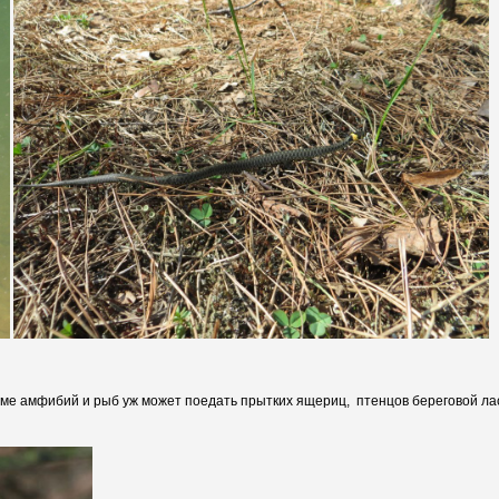
ме амфибий и рыб уж может поедать прытких ящериц, птенцов береговой лас