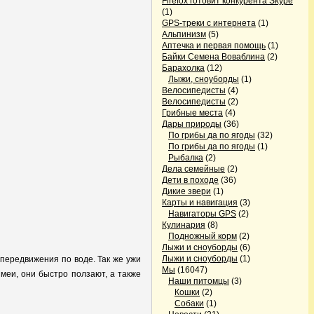
Firefox готовит конкурента Skype
(1)
GPS-треки с интернета
(1)
Альпинизм
(5)
Аптечка и первая помощь
(1)
Байки Семена Воваблина
(2)
Барахолка
(12)
Лыжи, сноуборды
(1)
Велосипедисты
(4)
Велосипедисты
(2)
Грибные места
(4)
Дары природы
(36)
По грибы да по ягоды
(32)
По грибы да по ягоды
(1)
Рыбалка
(2)
Дела семейные
(2)
Дети в походе
(36)
Дикие звери
(1)
Карты и навигация
(3)
Навигаторы GPS
(2)
Кулинария
(8)
Подножный корм
(2)
Лыжи и сноуборды
(6)
Лыжи и сноуборды
(1)
 передвижения по воде. Так же ужи
Мы
(16047)
меи, они быстро ползают, а также
Наши питомцы
(3)
Кошки
(2)
Собаки
(1)